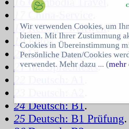
16
Cambodia Travel
.
C
17
China-Service
.
Wir verwenden Cookies, um Ihn
18
Reisen - weltweit
.
bieten. Mit Ihrer Zustimmung a
19
Fotos
.
Cookies in Übereinstimmung mit
20
Übersetzungen
.
Persönliche Daten/Cookies werd
verwendet. Mehr dazu ... (
mehr 
21
Int. Sprachtests
.
22
Deutsch: A1
.
23
Deutsch: A2
.
24
Deutsch: B1
.
25
Deutsch: B1 Prüfung
.