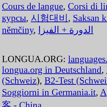
Cours de langue
,
Corsi di l
курсы
,
시험대비
,
Saksan k
němčiny
,
الدورة + الفيزا
LONGUA.ORG:
languages.
longua.org in Deutschland
,
(Schweiz
),
B2-Test (Schwei
Soggiorni in Germania.it
,
A
客 - China