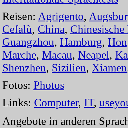
Reisen:
Agrigento
,
Augsbur
Cefalù
,
China
,
Chinesische
Guangzhou
,
Hamburg
,
Hon
Marche
,
Macau
,
Neapel
,
Ka
Shenzhen
,
Sizilien
,
Xiamen
Fotos:
Photos
Links:
Computer
,
IT
,
useyo
Angebote in anderen Sprac