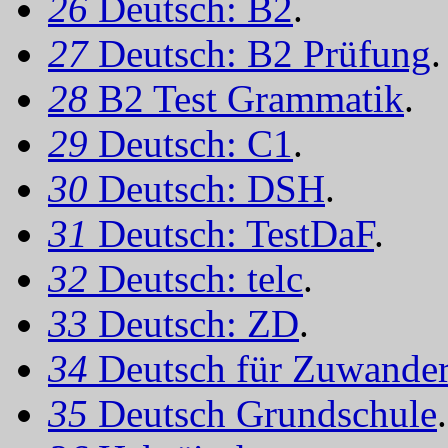
26
Deutsch: B2
.
27
Deutsch: B2 Prüfung
.
28
B2 Test Grammatik
.
29
Deutsch: C1
.
30
Deutsch: DSH
.
31
Deutsch: TestDaF
.
32
Deutsch: telc
.
33
Deutsch: ZD
.
34
Deutsch für Zuwander
35
Deutsch Grundschule
.