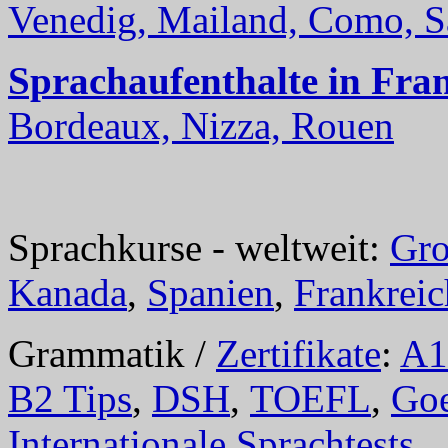
Venedig, Mailand, Como, Sal
Sprachaufenthalte in Fra
Bordeaux, Nizza, Rouen
Sprachkurse - weltweit:
Gro
Kanada
,
Spanien
,
Frankreic
Grammatik /
Zertifikate
:
A1
B2 Tips
,
DSH
,
TOEFL
,
Goe
Internationale Sprachtests