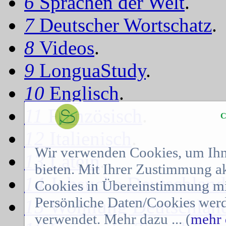
6
Sprachen der Welt
.
7
Deutscher Wortschatz
.
8
Videos
.
9
LonguaStudy
.
10
Englisch
.
11
Französisch
.
C
12
Italienisch
.
Wir verwenden Cookies, um Ihn
13
Latein
.
bieten. Mit Ihrer Zustimmung a
14
Jobsuche Deutschland
Cookies in Übereinstimmung mit
Persönliche Daten/Cookies werd
15
Wohnung Deutschlan
verwendet. Mehr dazu ... (
mehr 