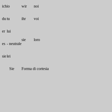
ich
io
wir
noi
du
tu
ihr
voi
er
lui
sie
loro
es
- neutrale
sie
lei
Sie
Forma di cortesia