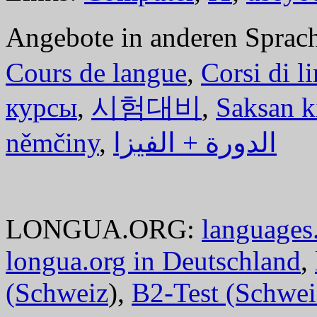
Angebote in anderen Sprac
Cours de langue
,
Corsi di l
курсы
,
시험대비
,
Saksan k
němčiny
,
الدورة + الفيزا
LONGUA.ORG:
languages.
longua.org in Deutschland
,
(Schweiz
),
B2-Test (Schwei