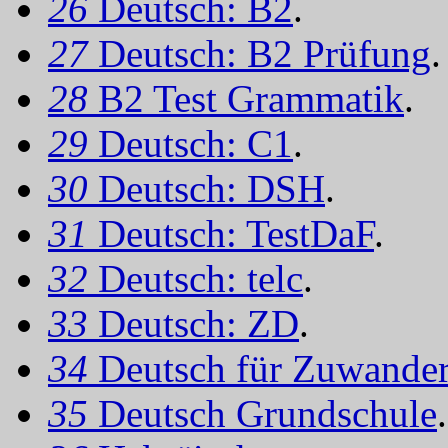
26
Deutsch: B2
.
27
Deutsch: B2 Prüfung
.
28
B2 Test Grammatik
.
29
Deutsch: C1
.
30
Deutsch: DSH
.
31
Deutsch: TestDaF
.
32
Deutsch: telc
.
33
Deutsch: ZD
.
34
Deutsch für Zuwander
35
Deutsch Grundschule
.