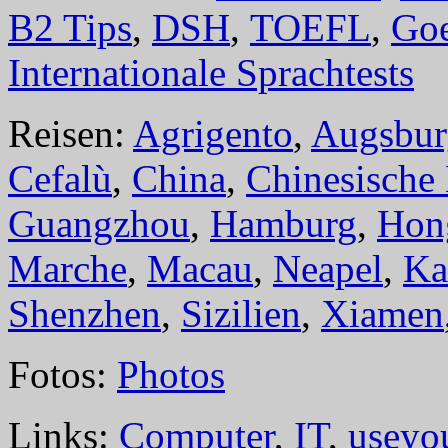
B2 Tips
,
DSH
,
TOEFL
,
Goe
Internationale Sprachtests
Reisen:
Agrigento
,
Augsbur
Cefalù
,
China
,
Chinesische
Guangzhou
,
Hamburg
,
Hon
Marche
,
Macau
,
Neapel
,
Ka
Shenzhen
,
Sizilien
,
Xiamen
Fotos:
Photos
Links:
Computer
,
IT
,
useyo