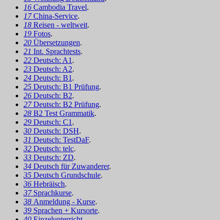
16
Cambodia Travel
.
17
China-Service
.
18
Reisen - weltweit
.
19
Fotos
.
20
Übersetzungen
.
21
Int. Sprachtests
.
22
Deutsch: A1
.
23
Deutsch: A2
.
24
Deutsch: B1
.
25
Deutsch: B1 Prüfung
.
26
Deutsch: B2
.
27
Deutsch: B2 Prüfung
.
28
B2 Test Grammatik
.
29
Deutsch: C1
.
30
Deutsch: DSH
.
31
Deutsch: TestDaF
.
32
Deutsch: telc
.
33
Deutsch: ZD
.
34
Deutsch für Zuwanderer
.
35
Deutsch Grundschule
.
36
Hebräisch
.
37
Sprachkurse
.
38
Anmeldung - Kurse
.
39
Sprachen + Kursorte
.
40
Einzelunterricht
.