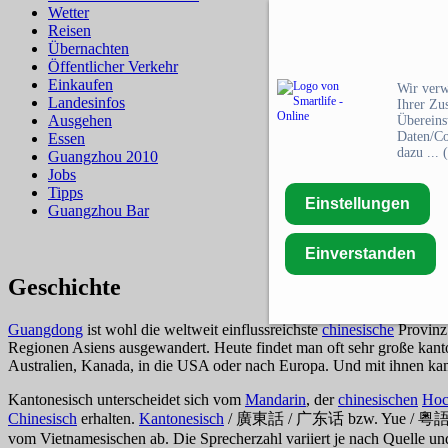
Wetter
Reisen
Übernachten
Öffentlicher Verkehr
Einkaufen
Wir verw
Landesinfos
Ihrer Zu
Ausgehen
Übereins
Daten/Co
Essen
dazu ... (
Guangzhou 2010
Jobs
Tipps
Einstellungen
Guangzhou Bar
Einverstanden
Geschichte
Guangdong
ist wohl die weltweit einflussreichste
chinesische
Provinz.
Regionen Asiens ausgewandert. Heute findet man oft sehr große kan
Australien, Kanada, in die USA oder nach Europa. Und mit ihnen kam
Kantonesisch unterscheidet sich vom
Mandarin
, der
chinesischen
Hoc
Chinesisch
erhalten.
Kantonesisch
/ 廣東話 / 广东话 bzw. Yue / 粵語 / 
vom Vietnamesischen ab. Die Sprecherzahl variiert je nach Quelle und