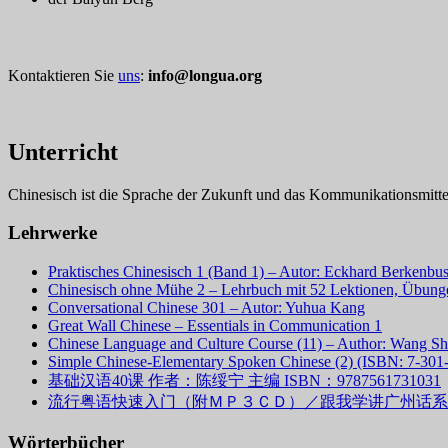
Kontaktieren Sie
uns
:
info@longua.org
Unterricht
Chinesisch ist die Sprache der Zukunft und das Kommunikationsmitte
Lehrwerke
Praktisches Chinesisch 1 (Band 1) – Autor: Eckhard Berkenbu
Chinesisch ohne Mühe 2 – Lehrbuch mit 52 Lektionen, Übung
Conversational Chinese 301 – Autor: Yuhua Kang
Great Wall Chinese – Essentials in Communication 1
Chinese Language and Culture Course (11) – Author: Wang S
Simple Chinese-Elementary Spoken Chinese (2) (ISBN: 7-301
基础汉语40课 作者：陈绥宁 主编 ISBN：9787561731031
流行粤语快速入门（附ＭＰ３ＣＤ）／跟我学讲广州话系列丛书 林怡
Wörterbücher