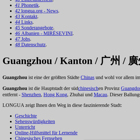
41
Phonetik
.
42
longua.org - News
.
43
Kontakt
.
44
Links
.
45
Sonderangebote
.
46
Albanien - MIRËSEVINI
.
47
Jobs
.
48
Datenschutz
.
Guangzhou / Kanton / 广州 / 
Guangzhou
ist eine der größten Städte
Chinas
und wohl vor allem im
Guangzhou
ist die Hauptstadt der süd
chinesisch
en Provinz
Guangdo
entfernt -
Shenzhen
,
Hong Kong
, Zhuhai und
Macau
. Dieser Ballung
LONGUA zeigt Ihnen den Weg in diese faszinierende Stadt:
Geschichte
Sehenswürdigkeiten
Unterricht
Online-Hilfsmittel für Lernende
Chinesisches Fernsehen