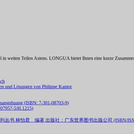
l in weiten Teilen Asiens. LONGUA bietet Ihnen eine kurze Zusammens
sch
en und Lösungen von Philippe Kantor
huangshuang (ISBN: 7-301-08703-9)
-07957-5/H.1215)
君 编著 出版社：广东世界图书出版公司 (ISBN/ISSN 7-50