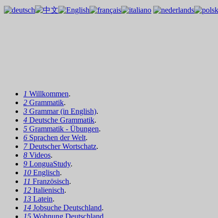
1
Willkommen
.
2
Grammatik
.
3
Grammar (in English)
.
4
Deutsche Grammatik
.
5
Grammatik - Übungen
.
6
Sprachen der Welt
.
7
Deutscher Wortschatz
.
8
Videos
.
9
LonguaStudy
.
10
Englisch
.
11
Französisch
.
12
Italienisch
.
13
Latein
.
14
Jobsuche Deutschland
.
15
Wohnung Deutschland
.