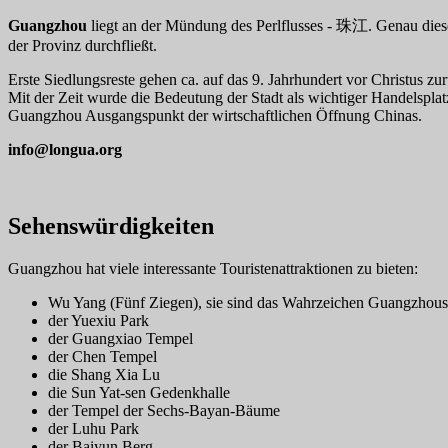
Guangzhou
liegt an der Mündung des Perlflusses - 珠江. Genau diese 
der Provinz durchfließt.
Erste Siedlungsreste gehen ca. auf das 9. Jahrhundert vor Christus zur
Mit der Zeit wurde die Bedeutung der Stadt als wichtiger Handelspla
Guangzhou Ausgangspunkt der wirtschaftlichen Öffnung Chinas.
info@longua.org
Sehenswürdigkeiten
Guangzhou hat viele interessante Touristenattraktionen zu bieten:
Wu Yang (Fünf Ziegen), sie sind das Wahrzeichen Guangzhou
der Yuexiu Park
der Guangxiao Tempel
der Chen Tempel
die Shang Xia Lu
die Sun Yat-sen Gedenkhalle
der Tempel der Sechs-Bayan-Bäume
der Luhu Park
der Baiyun Berg