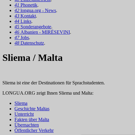
41
Phonetik
.
42
longua.org - News
.
43
Kontakt
.
44
Links
.
45
Sonderangebote
.
46
Albanien - MIRËSEVINI
.
47
Jobs
.
48
Datenschutz
.
Sliema / Malta
Sliema ist eine der Destinationen für Sprachstudenten.
LONGUA.ORG zeigt Ihnen Sliema und Malta:
Sliema
Geschichte Maltas
Unterricht
Fakten über Malta
Übernachten
Öffentlicher Verkehr