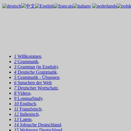
1
Willkommen
.
2
Grammatik
.
3
Grammar (in English)
.
4
Deutsche Grammatik
.
5
Grammatik - Übungen
.
6
Sprachen der Welt
.
7
Deutscher Wortschatz
.
8
Videos
.
9
LonguaStudy
.
10
Englisch
.
11
Französisch
.
12
Italienisch
.
13
Latein
.
14
Jobsuche Deutschland
.
15
Wohnung Deutschland
.