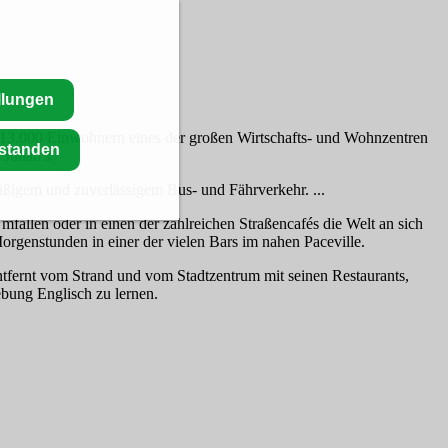
llungen
it 13.000 Einwohnern eines der großen Wirtschafts- und Wohnzentren
rstanden
Julian's.
ßigem und zuverlässigem Bus- und Fährverkehr. ...
fallen oder in einen der zahlreichen Straßencafés die Welt an sich
orgenstunden in einer der vielen Bars im nahen Paceville.
entfernt vom Strand und vom Stadtzentrum mit seinen Restaurants,
ebung Englisch zu lernen
.