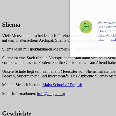
Wir verwend
Sliema
Ihrer Zusti
Übereinstim
Daten/Cooki
Viele Menschen entscheiden sich für einen Kurs in Sliema aus den ve
dazu ... (
meh
auf dem maltesischem Archipäl. Sliema bietet eine willkommene Abwec
Sliema lockt mit spektakulären Meerblicken, offenen und sauberen 
Sliema ist eine Stadt für alle Altersgruppen. Man kann sich beim Sc
vorüberziehen lassen. Fordern Sie Ihr Glück heraus – am Abend haben
Unsere Schule liegt sehr zentral am Meersufer von Sliema mit atembe
Banken, Supermärkten und Internetcafés. Das Ambiente Sliemas biete
Melden Sie sich hier an:
Malta School of English
Mehr Informationen:
info@longua.org
Geschichte