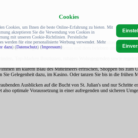
Cookies
en Cookies, um Ihnen die beste Online-Erfahrung zu bieten. Mit
Einste
mmung akzeptieren Sie die Verwendung von Cookies in
mung mit unseren Cookie-Richtlinien. Persönliche
es werden für eine personalisierte Werbung verwendet. Mehr
rschiedensten Gründen. Sliema liegt an der Ostküste Maltas und ist m
Einve
r dazu
) (
Datenschutz
) (
Impressum
)
hslung zum regen Treiben Vallettas und dem belebten und grellen St. 
Stränden, Top-Marken Boutiquen, ruhigen Wohngegenden sowie regelmä
hwimmen im klarem Blau des Mittelmeers erfrischen, Shoppen bis zum Um
 Sie Gelegenheit dazu, im Kasino. Oder tanzen Sie bis in die frühen M
raubenden Ausblicken auf die Bucht von St. Julian's und nur Schritte 
t also optimale Voraussetzung in einer aufregenden und sicheren Umg