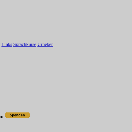
t
Links
Sprachkurse
Urheber
en: