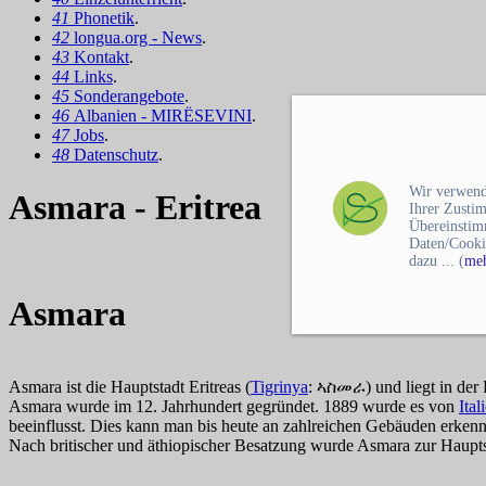
41
Phonetik
.
42
longua.org - News
.
43
Kontakt
.
44
Links
.
45
Sonderangebote
.
46
Albanien - MIRËSEVINI
.
47
Jobs
.
48
Datenschutz
.
Wir verwend
Asmara - Eritrea
Ihrer Zusti
Übereinstim
Daten/Cooki
dazu ... (
meh
Asmara
Asmara ist die Hauptstadt Eritreas (
Tigrinya
: ኣስመራ) und liegt in der
Asmara wurde im 12. Jahrhundert gegründet. 1889 wurde es von
Ital
beeinflusst. Dies kann man bis heute an zahlreichen Gebäuden erke
Nach britischer und äthiopischer Besatzung wurde Asmara zur Haupt