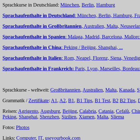
Sprachkurse in Deutschland:
München
,
Berlin
,
Hamburg
Sprachaufenthalte in Deutschland
: München, Berlin, Hamburg, Fra
Sprachaufenthalte in Großbritannien
, Australien, Malta, Neuseelan
Sprachaufenthalte in Spanien
: Malaga, Madrid, Barcelona, Mallorc
Sprachaufenthalte in China
: Peking / Beijing, Shanghai, ...
Sprachaufenthalte in Italien
: Rom, Neapel, Florenz, Siena, Venedig,
Sprachaufenthalte in Frankreich:
Paris, Lyon, Marseilles, Bordea
Sprachkurse - weltweit:
Großbritannien
,
Australien
,
Malta
,
Kanada
,
S
Grammatik /
Zertifikate
:
A1
,
A2
,
B1
,
B1 Tips
,
B1 Test
,
B2
B2 Tips
,
Reisen:
Agrigento
,
Augsburg
,
Beijing
,
Calabria
,
Catania
,
Cefalù
,
Chi
Peking
,
Shanghai
,
Shenzhen
,
Sizilien
,
Xiamen
,
Malta
,
Sliema
Fotos:
Photos
Links:
Computer
,
IT
,
useyourbook.com