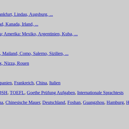
nkfurt, Lindau, Augsburg, ...
d, Kanada, Irland, ...
a; Amerika: Mexiko, Argentinien, Kuba, ...
 Mailand, Como, Salerno, Sizilien, ...
ux, Nizza, Rouen
panien
,
Frankreich
,
China
,
Italien
DSH
,
TOEFL
,
Goethe Prüfung Aufgaben
,
Internationale Sprachtests
na
,
Chinesische Mauer
,
Deutschland
,
Foshan
,
Guangzhou
,
Hamburg
,
H