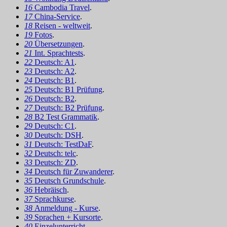
16
Cambodia Travel
.
17
China-Service
.
18
Reisen - weltweit
.
19
Fotos
.
20
Übersetzungen
.
21
Int. Sprachtests
.
22
Deutsch: A1
.
23
Deutsch: A2
.
24
Deutsch: B1
.
25
Deutsch: B1 Prüfung
.
26
Deutsch: B2
.
27
Deutsch: B2 Prüfung
.
28
B2 Test Grammatik
.
29
Deutsch: C1
.
30
Deutsch: DSH
.
31
Deutsch: TestDaF
.
32
Deutsch: telc
.
33
Deutsch: ZD
.
34
Deutsch für Zuwanderer
.
35
Deutsch Grundschule
.
36
Hebräisch
.
37
Sprachkurse
.
38
Anmeldung - Kurse
.
39
Sprachen + Kursorte
.
40
Einzelunterricht
.