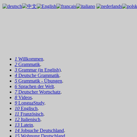
1
Willkommen
.
2
Grammatik
.
3
Grammar (in English)
.
4
Deutsche Grammatik
.
5
Grammatik - Übungen
.
6
Sprachen der Welt
.
7
Deutscher Wortschatz
.
8
Videos
.
9
LonguaStudy
.
10
Englisch
.
11
Französisch
.
12
Italienisch
.
13
Latein
.
14
Jobsuche Deutschland
.
15
Wohnung Deutschland
.