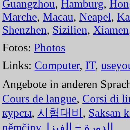
Guangzhou
,
Hamburg
,
Hon
Marche
,
Macau
,
Neapel
,
Ka
Shenzhen
,
Sizilien
,
Xiamen
Fotos:
Photos
Links:
Computer
,
IT
,
useyo
Angebote in anderen Sprac
Cours de langue
,
Corsi di l
курсы
,
시험대비
,
Saksan k
němčiny
,
الدورة + الفيزا