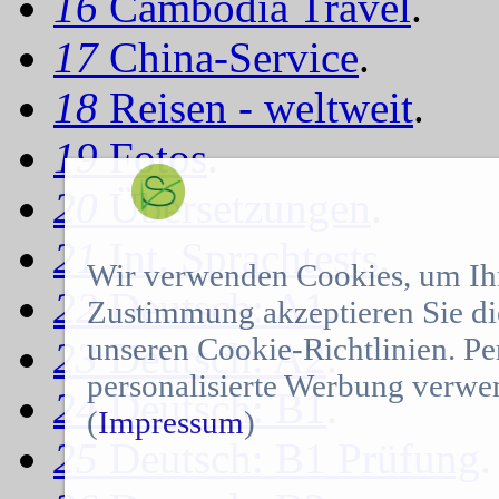
16
Cambodia Travel
.
17
China-Service
.
18
Reisen - weltweit
.
19
Fotos
.
20
Übersetzungen
.
21
Int. Sprachtests
.
Wir verwenden Cookies, um Ihn
22
Deutsch: A1
.
Zustimmung akzeptieren Sie d
unseren Cookie-Richtlinien. Pe
23
Deutsch: A2
.
personalisierte Werbung verwen
24
Deutsch: B1
.
(
Impressum
)
25
Deutsch: B1 Prüfung
.