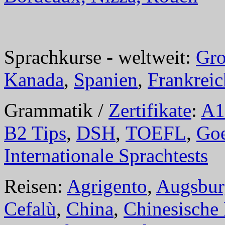
Sprachkurse - weltweit:
Gro
Kanada
,
Spanien
,
Frankreic
Grammatik /
Zertifikate
:
A1
B2 Tips
,
DSH
,
TOEFL
,
Goe
Internationale Sprachtests
Reisen:
Agrigento
,
Augsbur
Cefalù
,
China
,
Chinesische