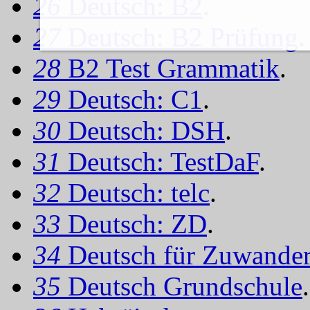
26
Deutsch: B2
.
27
Deutsch: B2 Prüfung
.
28
B2 Test Grammatik
.
29
Deutsch: C1
.
30
Deutsch: DSH
.
31
Deutsch: TestDaF
.
32
Deutsch: telc
.
33
Deutsch: ZD
.
34
Deutsch für Zuwander
35
Deutsch Grundschule
.