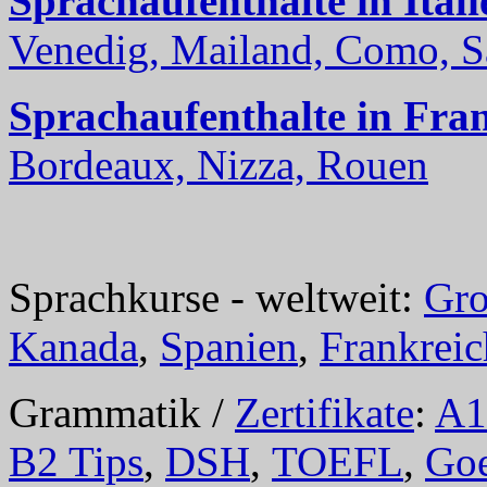
Sprachaufenthalte in Itali
Venedig, Mailand, Como, Sal
Sprachaufenthalte in Fra
Bordeaux, Nizza, Rouen
Sprachkurse - weltweit:
Gro
Kanada
,
Spanien
,
Frankreic
Grammatik /
Zertifikate
:
A1
B2 Tips
,
DSH
,
TOEFL
,
Goe