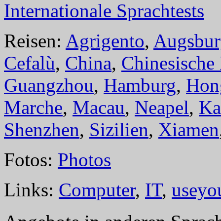
Internationale Sprachtests
Reisen:
Agrigento
,
Augsbur
Cefalù
,
China
,
Chinesische
Guangzhou
,
Hamburg
,
Hon
Marche
,
Macau
,
Neapel
,
Ka
Shenzhen
,
Sizilien
,
Xiamen
Fotos:
Photos
Links:
Computer
,
IT
,
useyo