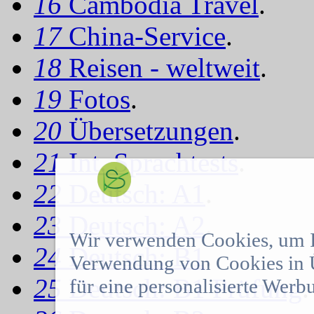
16
Cambodia Travel
.
17
China-Service
.
18
Reisen - weltweit
.
19
Fotos
.
20
Übersetzungen
.
21
Int. Sprachtests
.
22
Deutsch: A1
.
23
Deutsch: A2
.
Wir verwenden Cookies, um Ih
24
Deutsch: B1
.
Verwendung von Cookies in Ü
25
Deutsch: B1 Prüfung
.
für eine personalisierte Werb