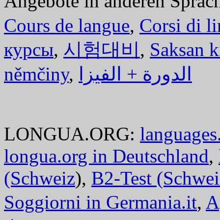
Angebote in anderen Sprac
Cours de langue
,
Corsi di l
курсы
,
시험대비
,
Saksan k
němčiny
,
الدورة + الفيزا
LONGUA.ORG:
languages.
longua.org in Deutschland
,
(Schweiz
),
B2-Test (Schwei
Soggiorni in Germania.it
,
A