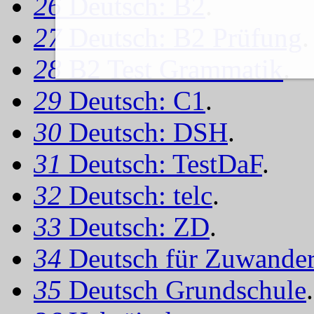
26
Deutsch: B2
.
27
Deutsch: B2 Prüfung
.
28
B2 Test Grammatik
.
29
Deutsch: C1
.
30
Deutsch: DSH
.
31
Deutsch: TestDaF
.
32
Deutsch: telc
.
33
Deutsch: ZD
.
34
Deutsch für Zuwander
35
Deutsch Grundschule
.