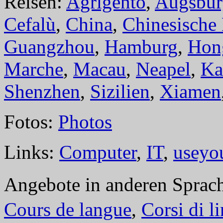
Reisen:
Agrigento
,
Augsbur
Cefalù
,
China
,
Chinesische
Guangzhou
,
Hamburg
,
Hon
Marche
,
Macau
,
Neapel
,
Ka
Shenzhen
,
Sizilien
,
Xiamen
Fotos:
Photos
Links:
Computer
,
IT
,
useyo
Angebote in anderen Sprac
Cours de langue
,
Corsi di l