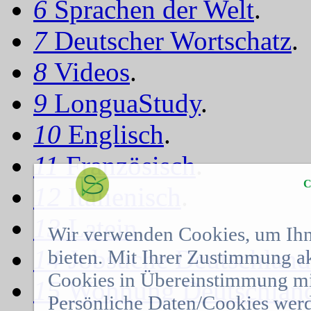
6
Sprachen der Welt
.
7
Deutscher Wortschatz
.
8
Videos
.
9
LonguaStudy
.
10
Englisch
.
11
Französisch
.
C
12
Italienisch
.
13
Latein
.
Wir verwenden Cookies, um Ihn
14
Jobsuche Deutschland
bieten. Mit Ihrer Zustimmung a
Cookies in Übereinstimmung mit
15
Wohnung Deutschlan
Persönliche Daten/Cookies werd