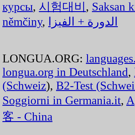
курсы
,
시험대비
,
Saksan k
němčiny
,
الدورة + الفيزا
LONGUA.ORG:
languages.
longua.org in Deutschland
,
(Schweiz
),
B2-Test (Schwei
Soggiorni in Germania.it
,
A
客 - China