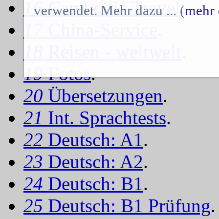
16
Cambodia Travel
.
verwendet. Mehr dazu ... (
mehr 
17
China-Service
.
18
Reisen - weltweit
.
19
Fotos
.
20
Übersetzungen
.
21
Int. Sprachtests
.
22
Deutsch: A1
.
23
Deutsch: A2
.
24
Deutsch: B1
.
25
Deutsch: B1 Prüfung
.