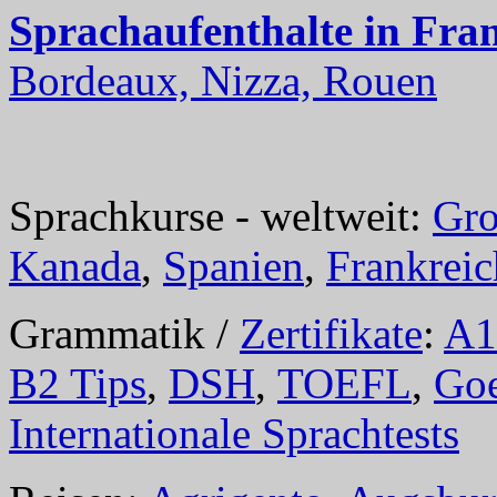
Sprachaufenthalte in Fra
Bordeaux, Nizza, Rouen
Sprachkurse - weltweit:
Gro
Kanada
,
Spanien
,
Frankreic
Grammatik /
Zertifikate
:
A1
B2 Tips
,
DSH
,
TOEFL
,
Goe
Internationale Sprachtests