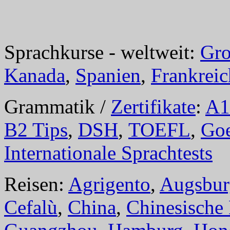
Sprachkurse - weltweit:
Gro
Kanada
,
Spanien
,
Frankreic
Grammatik /
Zertifikate
:
A1
B2 Tips
,
DSH
,
TOEFL
,
Goe
Internationale Sprachtests
Reisen:
Agrigento
,
Augsbur
Cefalù
,
China
,
Chinesische