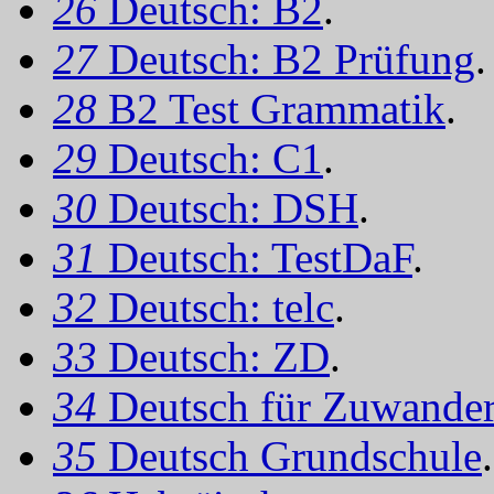
26
Deutsch: B2
.
27
Deutsch: B2 Prüfung
.
28
B2 Test Grammatik
.
29
Deutsch: C1
.
30
Deutsch: DSH
.
31
Deutsch: TestDaF
.
32
Deutsch: telc
.
33
Deutsch: ZD
.
34
Deutsch für Zuwander
35
Deutsch Grundschule
.