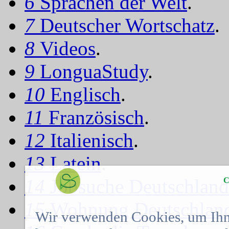
6
Sprachen der Welt
.
7
Deutscher Wortschatz
.
8
Videos
.
9
LonguaStudy
.
10
Englisch
.
11
Französisch
.
12
Italienisch
.
13
Latein
.
14
Jobsuche Deutschland
C
15
Wohnung Deutschlan
Wir verwenden Cookies, um Ihn