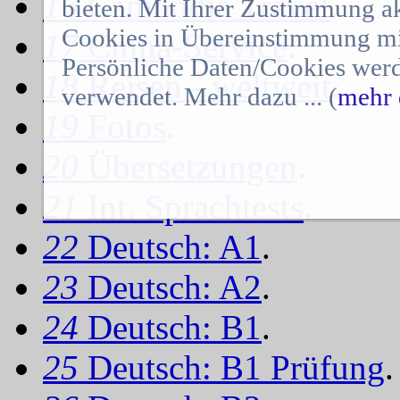
16
Cambodia Travel
.
bieten. Mit Ihrer Zustimmung a
Cookies in Übereinstimmung mit
17
China-Service
.
Persönliche Daten/Cookies werd
18
Reisen - weltweit
.
verwendet. Mehr dazu ... (
mehr 
19
Fotos
.
20
Übersetzungen
.
21
Int. Sprachtests
.
22
Deutsch: A1
.
23
Deutsch: A2
.
24
Deutsch: B1
.
25
Deutsch: B1 Prüfung
.