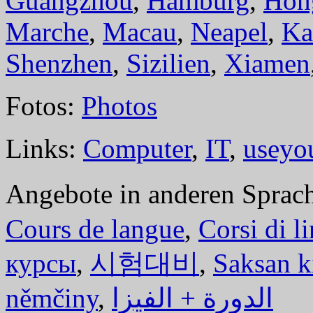
Guangzhou
,
Hamburg
,
Hon
Marche
,
Macau
,
Neapel
,
Ka
Shenzhen
,
Sizilien
,
Xiamen
Fotos:
Photos
Links:
Computer
,
IT
,
useyo
Angebote in anderen Sprac
Cours de langue
,
Corsi di l
курсы
,
시험대비
,
Saksan k
němčiny
,
الدورة + الفيزا