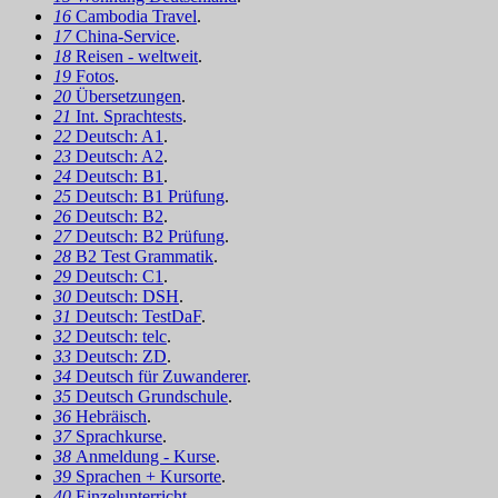
16
Cambodia Travel
.
17
China-Service
.
18
Reisen - weltweit
.
19
Fotos
.
20
Übersetzungen
.
21
Int. Sprachtests
.
22
Deutsch: A1
.
23
Deutsch: A2
.
24
Deutsch: B1
.
25
Deutsch: B1 Prüfung
.
26
Deutsch: B2
.
27
Deutsch: B2 Prüfung
.
28
B2 Test Grammatik
.
29
Deutsch: C1
.
30
Deutsch: DSH
.
31
Deutsch: TestDaF
.
32
Deutsch: telc
.
33
Deutsch: ZD
.
34
Deutsch für Zuwanderer
.
35
Deutsch Grundschule
.
36
Hebräisch
.
37
Sprachkurse
.
38
Anmeldung - Kurse
.
39
Sprachen + Kursorte
.
40
Einzelunterricht
.