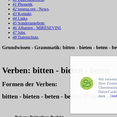
41
Phonetik
.
42
longua.org - News
.
43
Kontakt
.
44
Links
.
45
Sonderangebote
.
46
Albanien - MIRËSEVINI
.
47
Jobs
.
48
Datenschutz
.
Grundwissen - Grammatik: bitten - bieten - beten - be
Verben: bitten - bieten - beten -
Wir verwend
Formen der Verben
:
Ihrer Zusti
Übereinstim
Daten/Cooki
bitten - bieten - beten - betten (Präsens, P
dazu ... (
meh