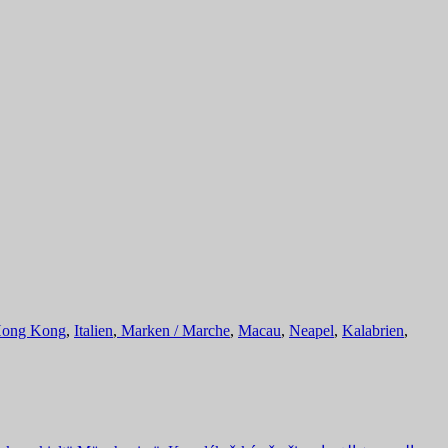
ong Kong
,
Italien
,
Marken / Marche
,
Macau
,
Neapel
,
Kalabrien
,