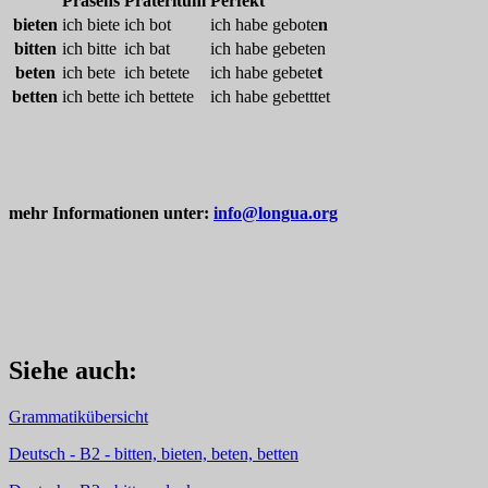
Präsens
Präteritum
Perfekt
bieten
ich biete
ich bot
ich habe gebote
n
bitten
ich bitte
ich bat
ich habe gebeten
beten
ich bete
ich betete
ich habe gebete
t
betten
ich bette
ich bettete
ich habe gebetttet
mehr Informationen unter:
info@longua.org
Siehe auch
:
Grammatikübersicht
Deutsch - B2 - bitten, bieten, beten, betten