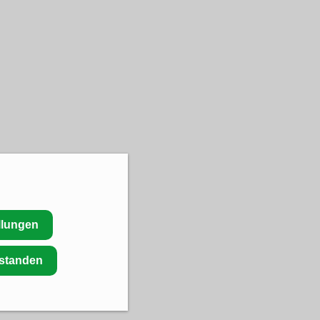
llungen
rstanden