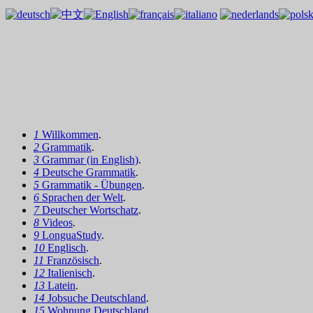
1
Willkommen
.
2
Grammatik
.
3
Grammar (in English)
.
4
Deutsche Grammatik
.
5
Grammatik - Übungen
.
6
Sprachen der Welt
.
7
Deutscher Wortschatz
.
8
Videos
.
9
LonguaStudy
.
10
Englisch
.
11
Französisch
.
12
Italienisch
.
13
Latein
.
14
Jobsuche Deutschland
.
15
Wohnung Deutschland
.