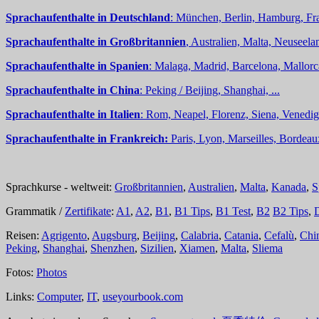
Sprachaufenthalte in Deutschland
: München, Berlin, Hamburg, Fra
Sprachaufenthalte in Großbritannien
, Australien, Malta, Neuseelan
Sprachaufenthalte in Spanien
: Malaga, Madrid, Barcelona, Mallorc
Sprachaufenthalte in China
: Peking / Beijing, Shanghai, ...
Sprachaufenthalte in Italien
: Rom, Neapel, Florenz, Siena, Venedig,
Sprachaufenthalte in Frankreich:
Paris, Lyon, Marseilles, Bordea
Sprachkurse - weltweit:
Großbritannien
,
Australien
,
Malta
,
Kanada
,
S
Grammatik /
Zertifikate
:
A1
,
A2
,
B1
,
B1 Tips
,
B1 Test
,
B2
B2 Tips
,
Reisen:
Agrigento
,
Augsburg
,
Beijing
,
Calabria
,
Catania
,
Cefalù
,
Chi
Peking
,
Shanghai
,
Shenzhen
,
Sizilien
,
Xiamen
,
Malta
,
Sliema
Fotos:
Photos
Links:
Computer
,
IT
,
useyourbook.com