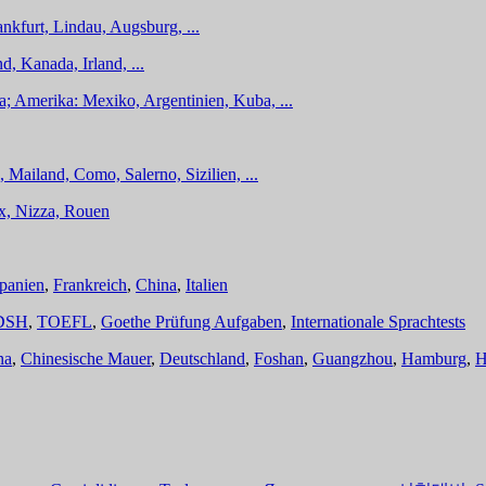
nkfurt, Lindau, Augsburg, ...
d, Kanada, Irland, ...
a; Amerika: Mexiko, Argentinien, Kuba, ...
 Mailand, Como, Salerno, Sizilien, ...
ux, Nizza, Rouen
panien
,
Frankreich
,
China
,
Italien
DSH
,
TOEFL
,
Goethe Prüfung Aufgaben
,
Internationale Sprachtests
na
,
Chinesische Mauer
,
Deutschland
,
Foshan
,
Guangzhou
,
Hamburg
,
H