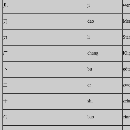
ji
wen
几
dao
Mes
刀
li
Stä
力
chang
Kli
厂
bu
gött
卜
er
zwe
二
shi
zeh
十
bao
einr
勹