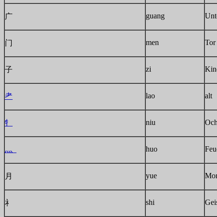
guang
Unt
广
men
Tor
门
zi
Kin
子
lao
alt
耂
niu
Och
牜
huo
Feu
灬
yue
Mo
月
shi
Gei
礻