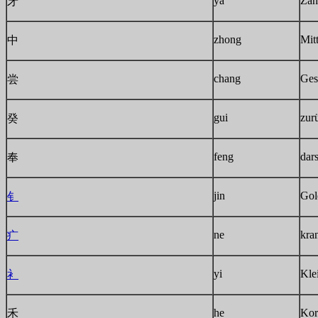
ya
Zah
牙
zhong
Mit
中
chang
Ges
尝
gui
zur
癸
feng
dars
奉
jin
Gol
钅
ne
kra
疒
yi
Kle
衤
he
Kor
禾