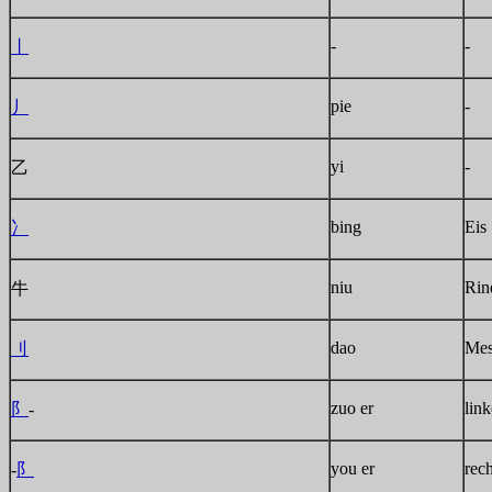
-
-
丨
pie
-
丿
yi
-
乙
bing
Eis
冫
niu
Rin
牛
dao
Mes
刂
zuo er
link
阝
-
you er
rec
-
阝