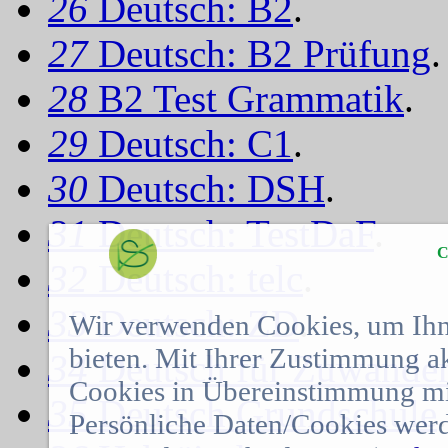
26
Deutsch: B2
.
27
Deutsch: B2 Prüfung
.
28
B2 Test Grammatik
.
29
Deutsch: C1
.
30
Deutsch: DSH
.
31
Deutsch: TestDaF
.
C
32
Deutsch: telc
.
33
Deutsch: ZD
.
Wir verwenden Cookies, um Ihn
bieten. Mit Ihrer Zustimmung a
34
Deutsch für Zuwander
Cookies in Übereinstimmung mit
35
Deutsch Grundschule
.
Persönliche Daten/Cookies werd