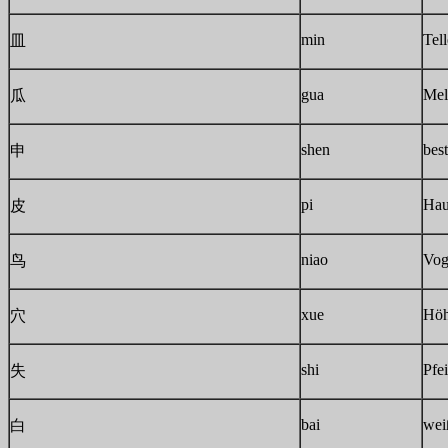
min
Tell
皿
gua
Mel
瓜
shen
bes
申
pi
Hau
皮
niao
Vog
鸟
xue
Höh
穴
shi
Pfei
失
bai
wei
白