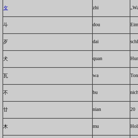
zhi
„Wa
攵
dou
Eim
斗
dai
sch
歹
quan
Hu
犬
wa
Ton
瓦
bu
nich
不
nian
20
廿
mu
Hol
木