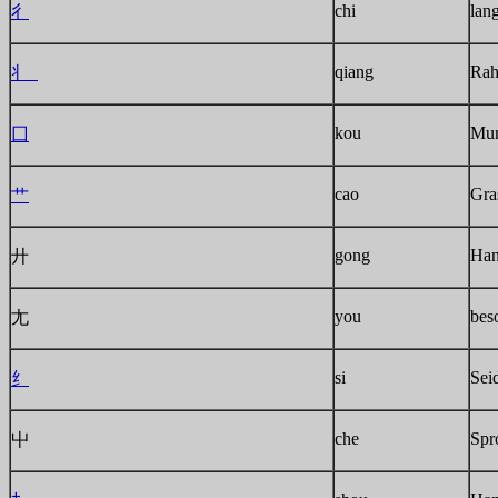
chi
lan
彳
qiang
Ra
丬
kou
Mun
囗
cao
Gra
艹
gong
Han
廾
you
bes
尢
si
Sei
纟
che
Spr
屮