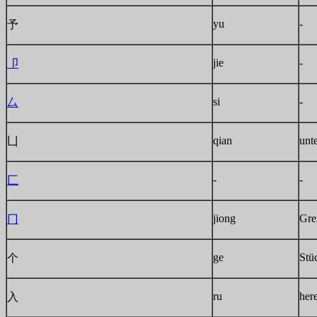
yu
-
予
jie
-
卩
si
-
厶
qian
unt
凵
-
-
匚
jiong
Gre
冂
ge
Stü
个
ru
her
入