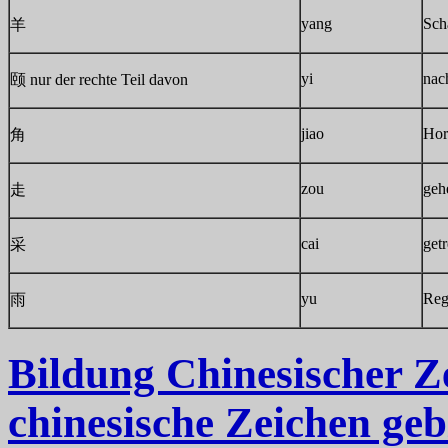
yang
Sch
羊
yi
nach
颐 nur der rechte Teil davon
jiao
Hor
角
zou
geh
走
cai
get
采
yu
Reg
雨
Bildung Chinesischer Z
chinesische Zeichen geb