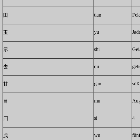
tian
Fel
田
yu
Jad
玉
shi
Gei
示
qu
geh
去
gan
süß
甘
mu
Au
目
si
4
四
wu
fünf
戊