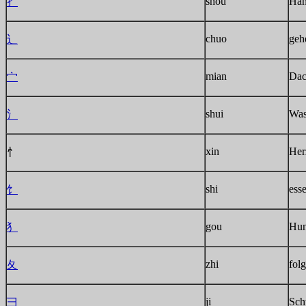
shou
Ha
扌
chuo
geh
辶
mian
Da
宀
shui
Was
氵
xin
Her
忄
shi
ess
饣
gou
Hu
犭
zhi
fol
夂
ji
Sch
彐