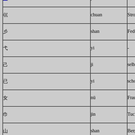
chuan
Str
巛
shan
Fed
彡
yi
-
弋
ji
selb
己
yi
sch
已
nü
Fra
女
jin
Tuc
巾
shan
Ber
山