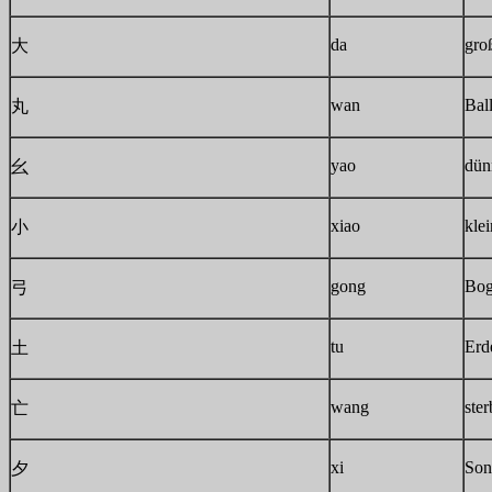
da
gro
大
wan
Bal
丸
yao
dün
幺
xiao
klei
小
gong
Bo
弓
tu
Erd
土
wang
ste
亡
xi
Son
夕