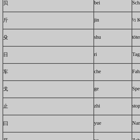
bei
Sch
贝
jin
½ K
斤
shu
töte
殳
ri
Tag
日
che
Fah
车
ge
Spe
戈
zhi
sto
止
yue
Nam
曰