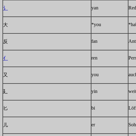
yan
Red
讠
*you
*ha
大
fan
Ant
反
ren
Per
亻
you
auc
又
yin
wei
廴
bi
Löf
匕
er
Soh
儿