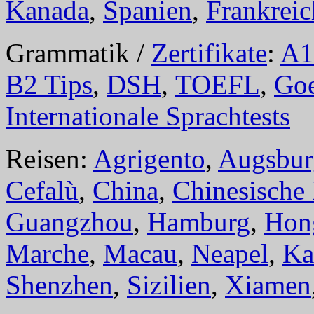
Kanada
,
Spanien
,
Frankreic
Grammatik /
Zertifikate
:
A1
B2 Tips
,
DSH
,
TOEFL
,
Goe
Internationale Sprachtests
Reisen:
Agrigento
,
Augsbur
Cefalù
,
China
,
Chinesische
Guangzhou
,
Hamburg
,
Hon
Marche
,
Macau
,
Neapel
,
Ka
Shenzhen
,
Sizilien
,
Xiamen