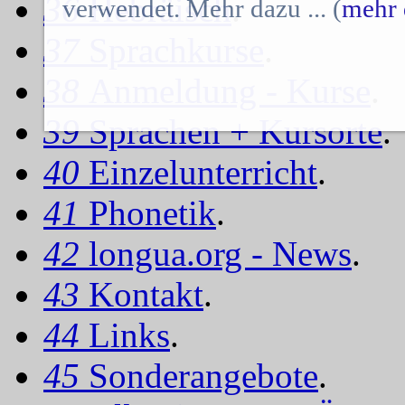
36
Hebräisch
.
verwendet. Mehr dazu ... (
mehr 
37
Sprachkurse
.
38
Anmeldung - Kurse
.
39
Sprachen + Kursorte
.
40
Einzelunterricht
.
41
Phonetik
.
42
longua.org - News
.
43
Kontakt
.
44
Links
.
45
Sonderangebote
.