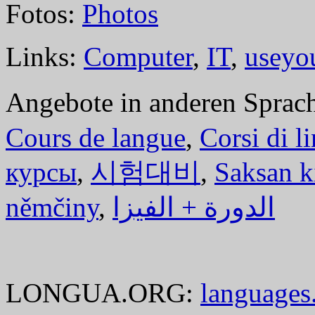
Fotos:
Photos
Links:
Computer
,
IT
,
useyo
Angebote in anderen Sprac
Cours de langue
,
Corsi di l
курсы
,
시험대비
,
Saksan k
němčiny
,
الدورة + الفيزا
LONGUA.ORG:
languages.