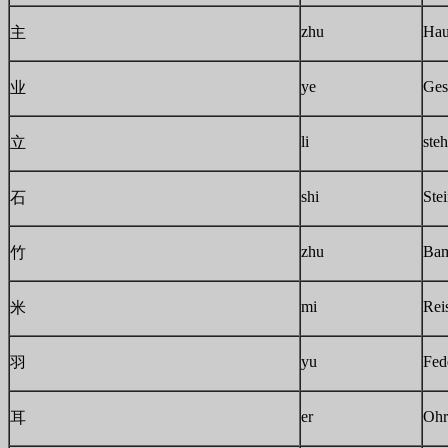
zhu
Hau
主
ye
Ges
业
li
ste
立
shi
Ste
石
zhu
Ba
竹
mi
Rei
米
yu
Fed
羽
er
Ohr
耳