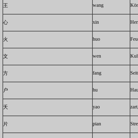
wang
Kön
王
xin
Her
心
huo
Feu
火
wen
Kul
文
fang
Sei
方
hu
Hau
户
yao
zart
夭
pian
Stre
片