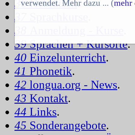
36
Hebräisch
.
verwendet. Mehr dazu ... (
mehr 
37
Sprachkurse
.
38
Anmeldung - Kurse
.
39
Sprachen + Kursorte
.
40
Einzelunterricht
.
41
Phonetik
.
42
longua.org - News
.
43
Kontakt
.
44
Links
.
45
Sonderangebote
.