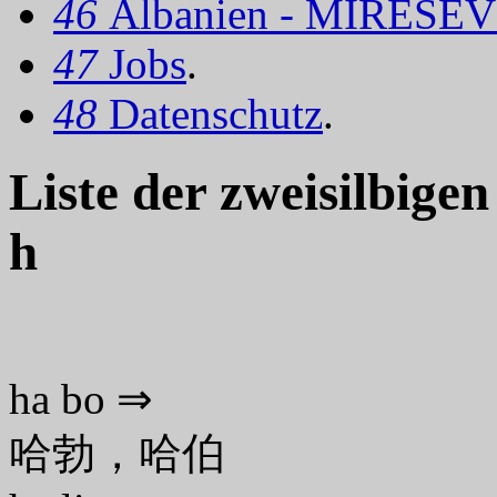
46
Albanien - MIRËSEV
47
Jobs
.
48
Datenschutz
.
Liste der zweisilbige
h
ha bo ⇒
哈勃，哈伯