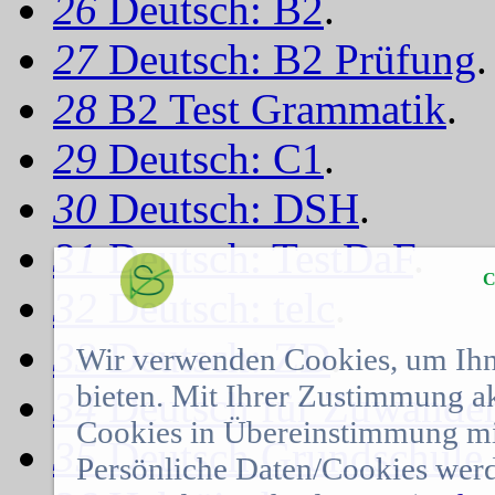
26
Deutsch: B2
.
27
Deutsch: B2 Prüfung
.
28
B2 Test Grammatik
.
29
Deutsch: C1
.
30
Deutsch: DSH
.
31
Deutsch: TestDaF
.
C
32
Deutsch: telc
.
33
Deutsch: ZD
.
Wir verwenden Cookies, um Ihn
bieten. Mit Ihrer Zustimmung a
34
Deutsch für Zuwander
Cookies in Übereinstimmung mit
35
Deutsch Grundschule
.
Persönliche Daten/Cookies werd