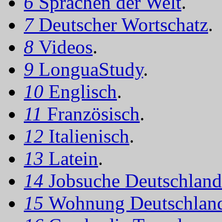
6
Sprachen der Welt
.
7
Deutscher Wortschatz
.
8
Videos
.
9
LonguaStudy
.
10
Englisch
.
11
Französisch
.
12
Italienisch
.
13
Latein
.
14
Jobsuche Deutschland
15
Wohnung Deutschlan