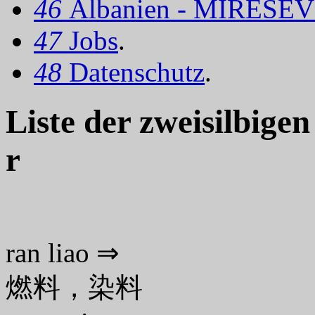
46
Albanien - MIRËSEV
47
Jobs
.
48
Datenschutz
.
Liste der zweisilbige
r
ran liao ⇒
燃料，染料