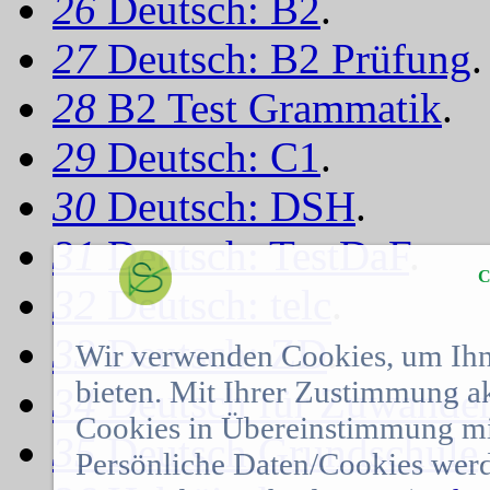
26
Deutsch: B2
.
27
Deutsch: B2 Prüfung
.
28
B2 Test Grammatik
.
29
Deutsch: C1
.
30
Deutsch: DSH
.
31
Deutsch: TestDaF
.
C
32
Deutsch: telc
.
33
Deutsch: ZD
.
Wir verwenden Cookies, um Ihn
bieten. Mit Ihrer Zustimmung a
34
Deutsch für Zuwander
Cookies in Übereinstimmung mit
35
Deutsch Grundschule
.
Persönliche Daten/Cookies werd