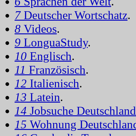
6
Sprachen der Welt
.
7
Deutscher Wortschatz
.
8
Videos
.
9
LonguaStudy
.
10
Englisch
.
11
Französisch
.
12
Italienisch
.
13
Latein
.
14
Jobsuche Deutschland
15
Wohnung Deutschlan