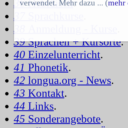
36
Hebräisch
.
verwendet. Mehr dazu ... (
mehr 
37
Sprachkurse
.
38
Anmeldung - Kurse
.
39
Sprachen + Kursorte
.
40
Einzelunterricht
.
41
Phonetik
.
42
longua.org - News
.
43
Kontakt
.
44
Links
.
45
Sonderangebote
.