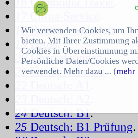
16
Cambodia Travel
.
C
17
China-Service
.
18
Reisen - weltweit
.
Wir verwenden Cookies, um Ihn
bieten. Mit Ihrer Zustimmung a
19
Fotos
.
Cookies in Übereinstimmung mit
20
Übersetzungen
.
Persönliche Daten/Cookies werd
21
Int. Sprachtests
.
verwendet. Mehr dazu ... (
mehr 
22
Deutsch: A1
.
23
Deutsch: A2
.
24
Deutsch: B1
.
25
Deutsch: B1 Prüfung
.