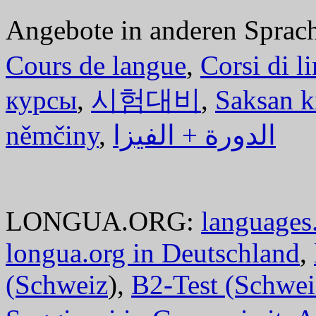
Angebote in anderen Sprac
Cours de langue
,
Corsi di l
курсы
,
시험대비
,
Saksan k
němčiny
,
الدورة + الفيزا
LONGUA.ORG:
languages.
longua.org in Deutschland
,
(Schweiz
),
B2-Test (Schwei