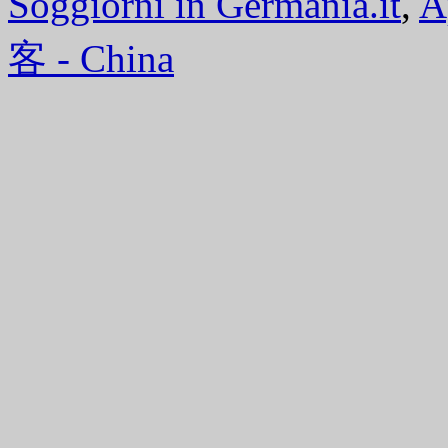
Soggiorni in Germania.it
,
A
客 - China