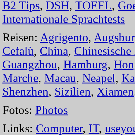
B2 Tips
,
DSH
,
TOEFL
,
Goe
Internationale Sprachtests
Reisen:
Agrigento
,
Augsbur
Cefalù
,
China
,
Chinesische
Guangzhou
,
Hamburg
,
Hon
Marche
,
Macau
,
Neapel
,
Ka
Shenzhen
,
Sizilien
,
Xiamen
Fotos:
Photos
Links:
Computer
,
IT
,
useyo