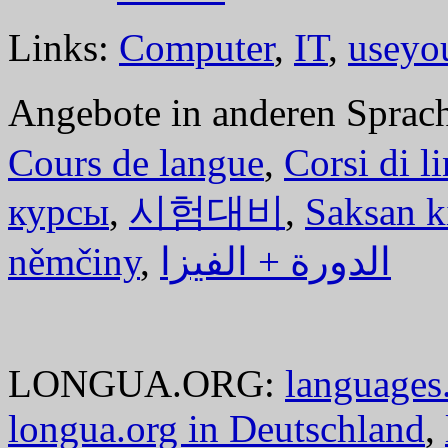
Links:
Computer
,
IT
,
useyo
Angebote in anderen Sprac
Cours de langue
,
Corsi di l
курсы
,
시험대비
,
Saksan k
němčiny
,
الدورة + الفيزا
LONGUA.ORG:
languages.
longua.org in Deutschland
,