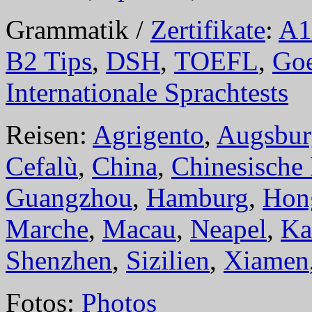
Grammatik /
Zertifikate
:
A1
B2 Tips
,
DSH
,
TOEFL
,
Goe
Internationale Sprachtests
Reisen:
Agrigento
,
Augsbur
Cefalù
,
China
,
Chinesische
Guangzhou
,
Hamburg
,
Hon
Marche
,
Macau
,
Neapel
,
Ka
Shenzhen
,
Sizilien
,
Xiamen
Fotos:
Photos