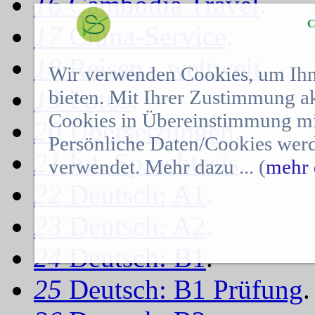
16
Cambodia Travel
.
C
17
China-Service
.
18
Reisen - weltweit
.
Wir verwenden Cookies, um Ihn
19
Fotos
.
bieten. Mit Ihrer Zustimmung a
Cookies in Übereinstimmung mit
20
Übersetzungen
.
Persönliche Daten/Cookies werd
21
Int. Sprachtests
.
verwendet. Mehr dazu ... (
mehr 
22
Deutsch: A1
.
23
Deutsch: A2
.
24
Deutsch: B1
.
25
Deutsch: B1 Prüfung
.