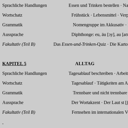
Sprachliche Handlungen Essen und Trinken bestellen · Nahrungsm
Wortschatz Frühstück · Lebensmittel · Verpackungen un
Grammatik Nomengruppe im Akkusativ · Plural d
Aussprache Diphthonge: eu, äu [ɔy], au [aʊ] · Um
Fakultativ (Teil B)
Das
Essen-und-Trinken-
Quiz · Die Karto
KAPITEL 5
ALLTAG
Sprachliche Handlungen Tagesablauf beschreiben · Arbeitstätig
Wortschatz Tagesablauf · Tätigkeiten am Arbeitsplatz · Ar
Grammatik Trennbare und nicht trennbare Verben ·
Aussprache Der Wortakzent · Der Laut st [ʃt
Fakultativ (Teil B)
Fernsehen im internationalen Vergleich 