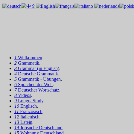
1
Willkommen
.
2
Grammatik
.
3
Grammar (in English)
.
4
Deutsche Grammatik
.
5
Grammatik - Übungen
.
6
Sprachen der Welt
.
7
Deutscher Wortschatz
.
8
Videos
.
9
LonguaStudy
.
10
Englisch
.
11
Französisch
.
12
Italienisch
.
13
Latein
.
14
Jobsuche Deutschland
.
15
Wohnung Deutschland
.