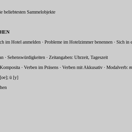
eliebtesten Sammelobjekte
EN
otel anmelden · Probleme im Hotelzimmer benennen · Sich in einer 
ürdigkeiten · Zeitangaben: Uhrzeit, Tageszeit
rben im Präsens · Verben mit Akkusativ · Modalverb:
m
; ü [y]
hen