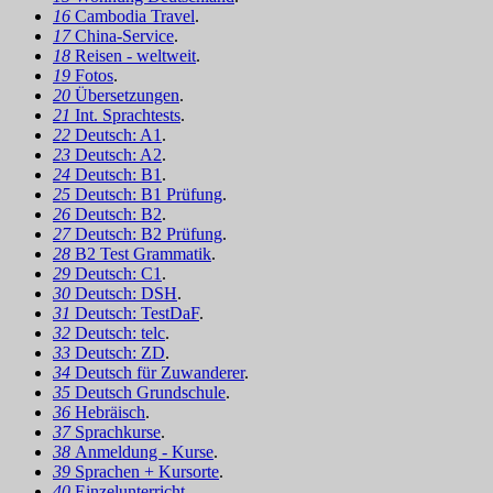
16
Cambodia Travel
.
17
China-Service
.
18
Reisen - weltweit
.
19
Fotos
.
20
Übersetzungen
.
21
Int. Sprachtests
.
22
Deutsch: A1
.
23
Deutsch: A2
.
24
Deutsch: B1
.
25
Deutsch: B1 Prüfung
.
26
Deutsch: B2
.
27
Deutsch: B2 Prüfung
.
28
B2 Test Grammatik
.
29
Deutsch: C1
.
30
Deutsch: DSH
.
31
Deutsch: TestDaF
.
32
Deutsch: telc
.
33
Deutsch: ZD
.
34
Deutsch für Zuwanderer
.
35
Deutsch Grundschule
.
36
Hebräisch
.
37
Sprachkurse
.
38
Anmeldung - Kurse
.
39
Sprachen + Kursorte
.
40
Einzelunterricht
.