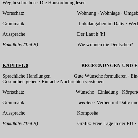
Weg beschreiben · Die Hausordnung lesen
Wortschatz Wohnung · Wohnlage · Umgebung der 
Grammatik Lokalangaben im Dativ · Wechselpräposition
Aussprache Der Laut h [h]
Fakultativ (Teil B)
Wie wohnen die Deutschen?
KAPITEL 8
BEGEGNUNGEN UND EREI
Sprachliche Handlungen Gute Wünsche formulieren · Eine Einlad
Gesundheit geben · Einfache Nachrichten verstehen
Wortschatz Wünsche · Einladung · Körperteile · Ei
Grammatik
werden
· Verben mit Dativ un
Aussprache Komposita
Fakultativ (Teil B)
Grafik: Freie Tage in der EU · Die belieb