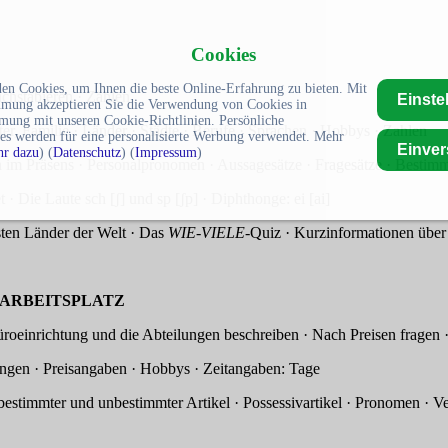
Cookies
en Cookies, um Ihnen die beste Online-Erfahrung zu bieten. Mit
chstabieren · Zählen
Einste
mmung akzeptieren Sie die Verwendung von Cookies in
mung mit unseren Cookie-Richtlinien. Persönliche
Länder · Städte · Berufe · Sprachen · Hobbys · Zahlen
es werden für eine personalisierte Werbung verwendet. Mehr
Einve
r dazu
) (
Datenschutz
) (
Impressum
)
onalpronomen · Aussagesätze · Fragesätze · Bestimmter Art
sch [ʃ] und sp [ʃp] · Diphthonge: ei [ai]
nder der Welt · Das
WIE-VIELE
-Quiz · Kurzinformationen über
ITSPLATZ
htung und die Abteilungen beschreiben · Nach Preisen fragen · Üb
isangaben · Hobbys · Zeitangaben: Tage
estimmter Artikel · Possessivartikel · Pronomen · Verben