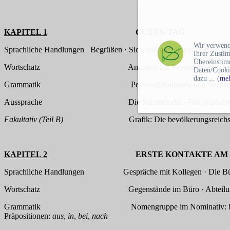
KAPITEL 1
GUTEN TAG
Wir verwend
Sprachliche Handlungen Begrüßen · Sich und andere vorstellen · Bu
Ihrer Zusti
Übereinstim
Wortschatz Angaben zur Person: Name, Alter, Familie · 
Daten/Cooki
dazu ... (
meh
Grammatik Personalpronomen und Verben im Präsens · Pers
Aussprache Die Satzmelodie · Das Alphabet · Die Laute 
Fakultativ (Teil B)
Grafik: Die bevölkerungsreichsten Lä
KAPITEL 2
ERSTE KONTAKTE AM ARBE
Sprachliche Handlungen Gespräche mit Kollegen · Die Büroeinric
Wortschatz Gegenstände im Büro · Abteilungen · Pre
Grammatik Nomengruppe im Nominativ: bestimmter und unb
Präpositionen:
aus, in, bei, nach