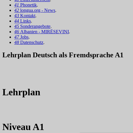
41
Phonetik
.
42
longua.org - News
.
43
Kontakt
.
44
Links
.
45
Sonderangebote
.
46
Albanien - MIRËSEVINI
.
47
Jobs
.
48
Datenschutz
.
Lehrplan Deutsch als Fremdsprache A1
Lehrplan
Niveau A1