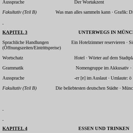
Aussprache Der Wortakzent
Fakultativ (Teil B)
Was man alles sammeln kann · Grafik: Die b
KAPITEL 3
UNTERWEGS IN MÜNCH
Sprachliche Handlungen Ein Hotelzimmer reservieren · Sich im H
(Öffnungszeiten/Eintrittspreise)
Wortschatz Hotel · Wörter auf dem Stadtplan · Sehensw
Grammatik Nomengruppe im Akkusativ · Komposita · Ve
Aussprache -er [ɐ] im Auslaut · Umlaute: ö [oe]
Fakultativ (Teil B)
Die beliebtesten deutschen Städte · Münc
KAPITEL 4
ESSEN UND TRINKEN