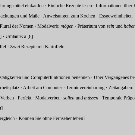
ittel einkaufen · Einfache Rezepte lesen · Informationen über E
d Maße · Anweisungen zum Kochen · Essgewohnheiten · Es
er Nomen · Modalverb:
mögen
· Präteritum von
sein
und
habe
laute: ä [Ɛ]
ffel · Zwei Rezepte mit Kartoffeln
keiten und Computerfunktionen benennen · Über Vergangenes beric
beit am Computer · Terminvereinbarung · Zeitangaben: Datum
 Perfekt · Modalverben·
sollen
und
müssen
· Temporale Präpo
]
· Können Sie ohne Fernseher leben?