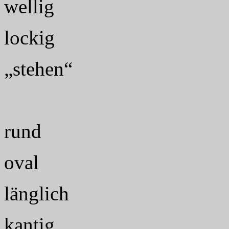
wellig
lockig
„stehen“
rund
oval
länglich
kantig