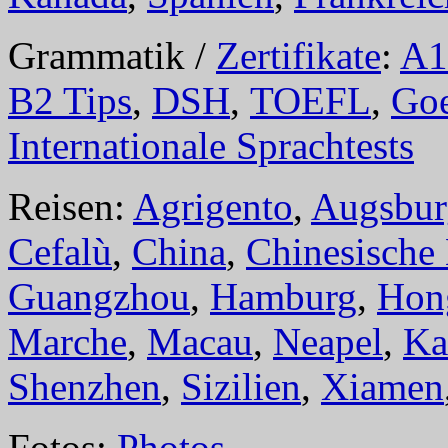
Grammatik /
Zertifikate
:
A1
B2 Tips
,
DSH
,
TOEFL
,
Goe
Internationale Sprachtests
Reisen:
Agrigento
,
Augsbur
Cefalù
,
China
,
Chinesische
Guangzhou
,
Hamburg
,
Hon
Marche
,
Macau
,
Neapel
,
Ka
Shenzhen
,
Sizilien
,
Xiamen
Fotos:
Photos