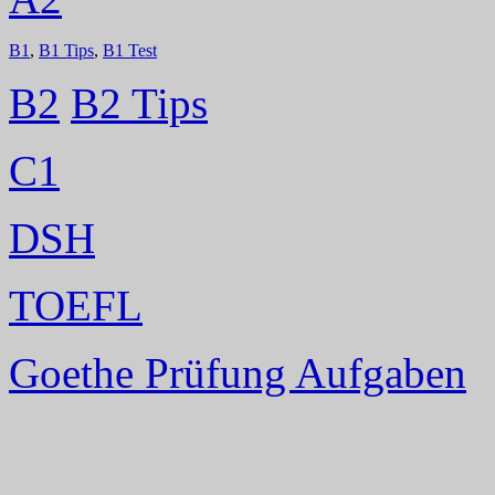
B1
,
B1 Tips
,
B1 Test
B2
B2 Tips
C1
DSH
TOEFL
Goethe Prüfung Aufgaben