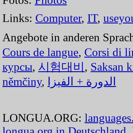
Links:
Computer
,
IT
,
useyo
Angebote in anderen Sprac
Cours de langue
,
Corsi di l
курсы
,
시험대비
,
Saksan k
němčiny
,
الدورة + الفيزا
LONGUA.ORG:
languages.
longua.org in Deutschland
,