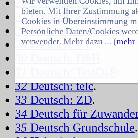
Wir verwenden Cookies, um Ihn
26
Deutsch: B2
.
bieten. Mit Ihrer Zustimmung a
27
Deutsch: B2 Prüfung
.
Cookies in Übereinstimmung mit
28
B2 Test Grammatik
.
Persönliche Daten/Cookies werd
verwendet. Mehr dazu ... (
mehr 
29
Deutsch: C1
.
30
Deutsch: DSH
.
31
Deutsch: TestDaF
.
32
Deutsch: telc
.
33
Deutsch: ZD
.
34
Deutsch für Zuwander
35
Deutsch Grundschule
.