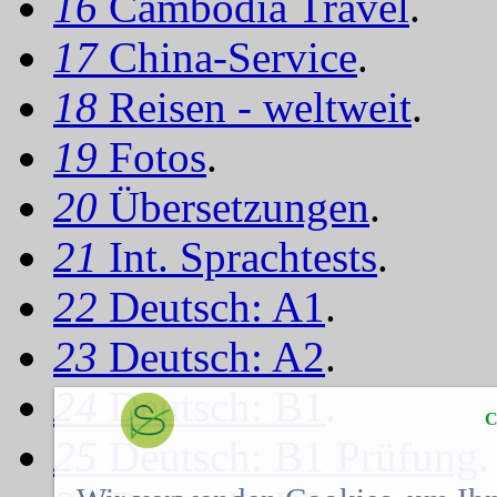
16
Cambodia Travel
.
17
China-Service
.
18
Reisen - weltweit
.
19
Fotos
.
20
Übersetzungen
.
21
Int. Sprachtests
.
22
Deutsch: A1
.
23
Deutsch: A2
.
24
Deutsch: B1
.
C
25
Deutsch: B1 Prüfung
.