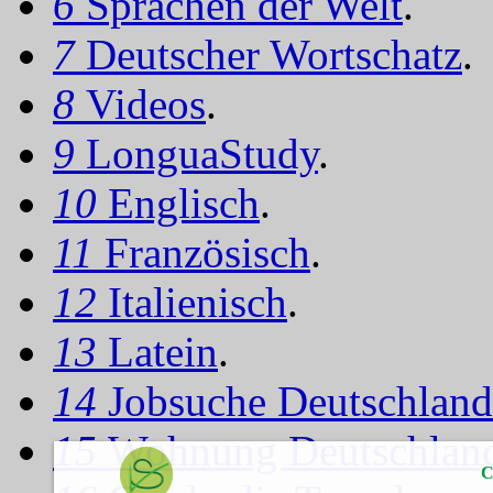
6
Sprachen der Welt
.
7
Deutscher Wortschatz
.
8
Videos
.
9
LonguaStudy
.
10
Englisch
.
11
Französisch
.
12
Italienisch
.
13
Latein
.
14
Jobsuche Deutschland
15
Wohnung Deutschlan
C