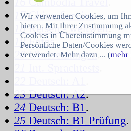
16
Cambodia Travel
.
17
China-Service
.
Wir verwenden Cookies, um Ihn
bieten. Mit Ihrer Zustimmung a
18
Reisen - weltweit
.
Cookies in Übereinstimmung mit
19
Fotos
.
Persönliche Daten/Cookies werd
20
Übersetzungen
.
verwendet. Mehr dazu ... (
mehr 
21
Int. Sprachtests
.
22
Deutsch: A1
.
23
Deutsch: A2
.
24
Deutsch: B1
.
25
Deutsch: B1 Prüfung
.