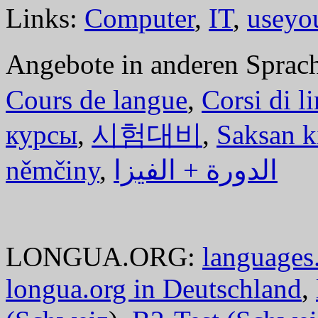
Links:
Computer
,
IT
,
useyo
Angebote in anderen Sprac
Cours de langue
,
Corsi di l
курсы
,
시험대비
,
Saksan k
němčiny
,
الدورة + الفيزا
LONGUA.ORG:
languages.
longua.org in Deutschland
,