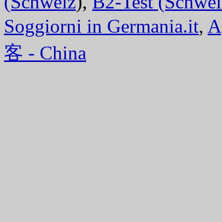
(Schweiz
),
B2-Test (Schwei
Soggiorni in Germania.it
,
A
客 - China