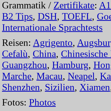
Grammatik /
Zertifikate
:
A1
B2 Tips
,
DSH
,
TOEFL
,
Goe
Internationale Sprachtests
Reisen:
Agrigento
,
Augsbur
Cefalù
,
China
,
Chinesische
Guangzhou
,
Hamburg
,
Hon
Marche
,
Macau
,
Neapel
,
Ka
Shenzhen
,
Sizilien
,
Xiamen
Fotos:
Photos