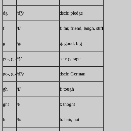
dg
/dƷ/
dsch: pledge
f
/f/
f: far, friend, laugh, stiff
g
/g/
g: good, big
ge-, gi-
/Ʒ/
sch: garage
ge-, gi-
/dƷ/
dsch: German
gh
/f/
f: tough
ght
/t/
t: thoght
h
/h/
h: hair, hot