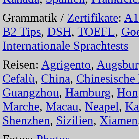
Grammatik /
Zertifikate
:
A1
B2 Tips
,
DSH
,
TOEFL
,
Goe
Internationale Sprachtests
Reisen:
Agrigento
,
Augsbur
Cefalù
,
China
,
Chinesische
Guangzhou
,
Hamburg
,
Hon
Marche
,
Macau
,
Neapel
,
Ka
Shenzhen
,
Sizilien
,
Xiamen