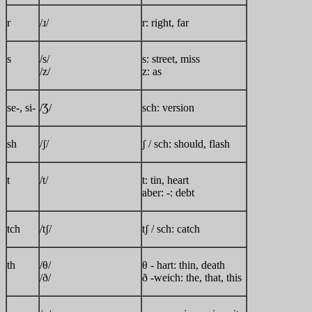
r
/ɹ/
r: right, far
s
/s/
s: street, miss
/z/
z: as
se-, si-
/Ʒ/
sch: version
sh
/ʃ/
ʃ / sch: should, flash
t
/t/
t: tin, heart
aber: -: debt
tch
/tʃ/
tʃ / sch: catch
th
/θ/
θ - hart: thin, death
/ð/
ð -weich: the, that, this