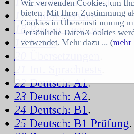
16
Cambodia Travel
.
Wir verwenden Cookies, um Ihn
bieten. Mit Ihrer Zustimmung a
17
China-Service
.
Cookies in Übereinstimmung mit
18
Reisen - weltweit
.
Persönliche Daten/Cookies werd
19
Fotos
.
verwendet. Mehr dazu ... (
mehr 
20
Übersetzungen
.
21
Int. Sprachtests
.
22
Deutsch: A1
.
23
Deutsch: A2
.
24
Deutsch: B1
.
25
Deutsch: B1 Prüfung
.