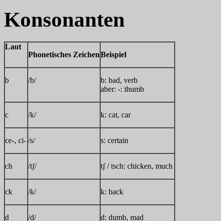
Konsonanten
Laut
Phonetisches Zeichen
Beispiel
b
/b/
b: bad, verb
aber: -: thumb
c
/k/
k: cat, car
ce-, ci-
/s/
s: certain
ch
/tʃ/
tʃ / tsch: chicken, much
ck
/k/
k: back
d
/d/
d: dumb, mad