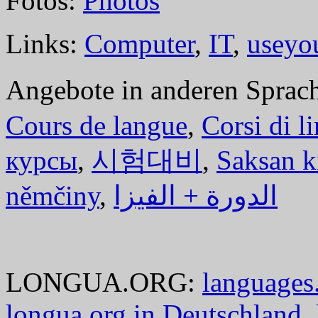
Fotos:
Photos
Links:
Computer
,
IT
,
useyo
Angebote in anderen Sprac
Cours de langue
,
Corsi di l
курсы
,
시험대비
,
Saksan k
němčiny
,
الدورة + الفيزا
LONGUA.ORG:
languages.
longua.org in Deutschland
,