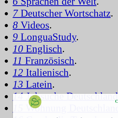
6
Sprachen der Welt
.
7
Deutscher Wortschatz
.
8
Videos
.
9
LonguaStudy
.
10
Englisch
.
11
Französisch
.
12
Italienisch
.
13
Latein
.
14
Jobsuche Deutschland
C
15
Wohnung Deutschlan