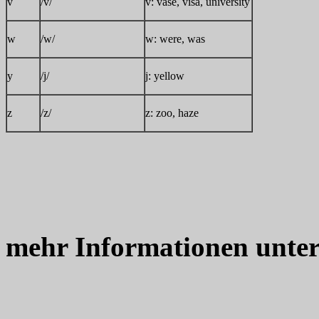
v
/v/
v: vase, visa, university
w
/w/
w: were, was
y
/j/
j: yellow
z
/z/
z: zoo, haze
mehr Informationen unte