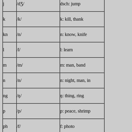
j
/dƷ/
dsch: jump
k
/k/
k: kill, thank
kn
/n/
n: know, knife
l
/l/
l: learn
m
/m/
m: man, band
n
/n/
n: night, man, in
ng
/ŋ/
ŋ: thing, ring
p
/p/
p: peace, shrimp
ph
/f/
f: photo