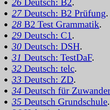
26
Deutsch: B2
.
27
Deutsch: B2 Prüfung
.
28
B2 Test Grammatik
.
29
Deutsch: C1
.
30
Deutsch: DSH
.
31
Deutsch: TestDaF
.
32
Deutsch: telc
.
33
Deutsch: ZD
.
34
Deutsch für Zuwander
35
Deutsch Grundschule
.