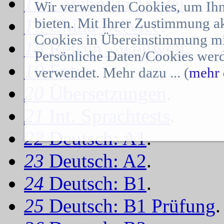
16
Cambodia Travel
.
Wir verwenden Cookies, um Ihn
17
bieten. Mit Ihrer Zustimmung a
China-Service
.
Cookies in Übereinstimmung mit
18
Reisen - weltweit
.
Persönliche Daten/Cookies werd
19
Fotos
.
verwendet. Mehr dazu ... (
mehr 
20
Übersetzungen
.
21
Int. Sprachtests
.
22
Deutsch: A1
.
23
Deutsch: A2
.
24
Deutsch: B1
.
25
Deutsch: B1 Prüfung
.