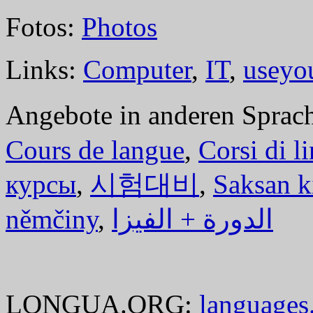
Fotos:
Photos
Links:
Computer
,
IT
,
useyo
Angebote in anderen Sprac
Cours de langue
,
Corsi di l
курсы
,
시험대비
,
Saksan k
němčiny
,
الدورة + الفيزا
LONGUA.ORG:
languages.