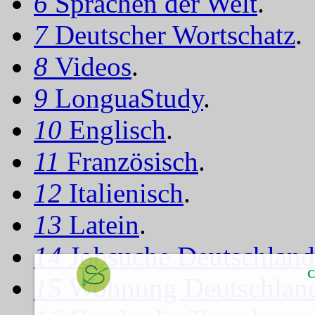
6
Sprachen der Welt
.
7
Deutscher Wortschatz
.
8
Videos
.
9
LonguaStudy
.
10
Englisch
.
11
Französisch
.
12
Italienisch
.
13
Latein
.
14
Jobsuche Deutschland
C
15
Wohnung Deutschlan