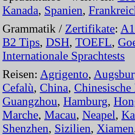
Kanada
,
Spanien
,
Frankreic
Grammatik /
Zertifikate
:
A1
B2 Tips
,
DSH
,
TOEFL
,
Goe
Internationale Sprachtests
Reisen:
Agrigento
,
Augsbur
Cefalù
,
China
,
Chinesische
Guangzhou
,
Hamburg
,
Hon
Marche
,
Macau
,
Neapel
,
Ka
Shenzhen
,
Sizilien
,
Xiamen