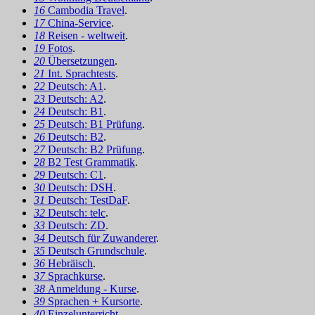
16
Cambodia Travel
.
17
China-Service
.
18
Reisen - weltweit
.
19
Fotos
.
20
Übersetzungen
.
21
Int. Sprachtests
.
22
Deutsch: A1
.
23
Deutsch: A2
.
24
Deutsch: B1
.
25
Deutsch: B1 Prüfung
.
26
Deutsch: B2
.
27
Deutsch: B2 Prüfung
.
28
B2 Test Grammatik
.
29
Deutsch: C1
.
30
Deutsch: DSH
.
31
Deutsch: TestDaF
.
32
Deutsch: telc
.
33
Deutsch: ZD
.
34
Deutsch für Zuwanderer
.
35
Deutsch Grundschule
.
36
Hebräisch
.
37
Sprachkurse
.
38
Anmeldung - Kurse
.
39
Sprachen + Kursorte
.
40
Einzelunterricht
.