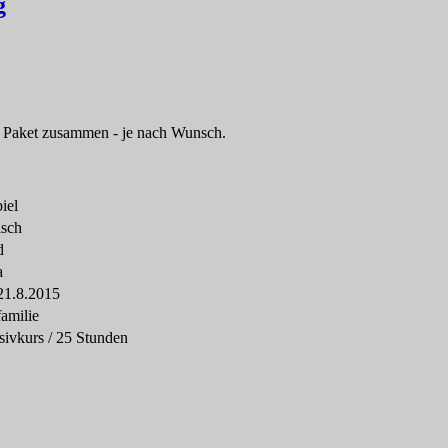
g
es Paket zusammen - je nach Wunsch.
iel
isch
d
a
-21.8.2015
amilie
sivkurs / 25 Stunden