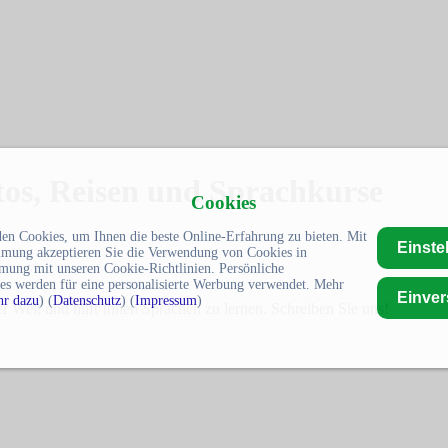
os, Reisen und Sprachkurse
Cookies
en Cookies, um Ihnen die beste Online-Erfahrung zu bieten. Mit
Einste
mmung akzeptieren Sie die Verwendung von Cookies in
mung mit unseren Cookie-Richtlinien. Persönliche
es werden für eine personalisierte Werbung verwendet. Mehr
Einve
r dazu
) (
Datenschutz
) (
Impressum
)
r Welt und hilft Ihnen Sprachen zu lernen. Schreiben Sie uns!