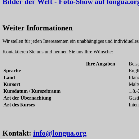
Bilder der Welt - Foto-Show auf longua.or
Weiter Informationen
Wir stellen für jeden Interessenten ein unabhängiges und individuell
Kontaktieren Sie uns und nennen Sie uns Ihre Wünsche:
Ihre Angaben
Beisp
Sprache
Engl
Land
Irlan
Kursort
Malt
Kursdatum / Kurszeitraum
1.8.
Art der Übernachtung
Gastf
Art des Kurses
Inten
Kontakt:
info@longua.org