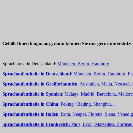
Gefällt Ihnen longua.org, dann können Sie uns gerne unterstütz
Sprachkurse in Deutschland:
München
,
Berlin
,
Hamburg
Sprachaufenthalte in Deutschland
: München, Berlin, Hamburg, Fra
Sprachaufenthalte in Großbritannien
, Australien, Malta, Neuseelan
Sprachaufenthalte in Spanien
: Malaga, Madrid, Barcelona, Mallorc
Sprachaufenthalte in China
: Peking / Beijing, Shanghai, ...
Sprachaufenthalte in Italien
: Rom, Neapel, Florenz, Siena, Venedig,
Sprachaufenthalte in Frankreich:
Paris, Lyon, Marseilles, Bordea