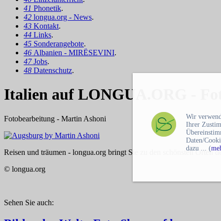
41
Phonetik
.
42
longua.org - News
.
43
Kontakt
.
44
Links
.
45
Sonderangebote
.
46
Albanien - MIRËSEVINI
.
47
Jobs
.
48
Datenschutz
.
Italien auf LONGUA.ORG - Fot
Wir verwend
Fotobearbeitung - Martin Ashoni
Ihrer Zusti
Übereinstim
Daten/Cooki
dazu ... (
meh
Reisen und träumen - longua.org bringt Sie zu den schönsten Orten de
© longua.org
Sehen Sie auch: