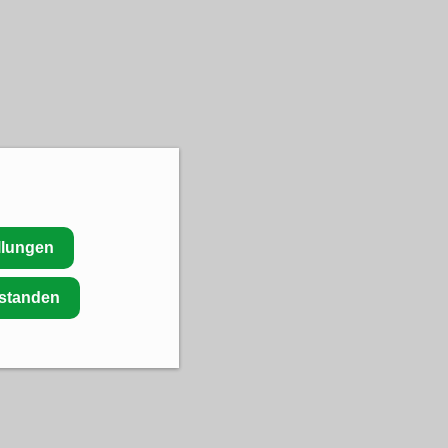
llungen
rstanden