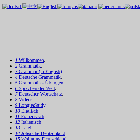
1
Willkommen
.
2
Grammatik
.
3
Grammar (in English)
.
4
Deutsche Grammatik
.
5
Grammatik - Übungen
.
6
Sprachen der Welt
.
7
Deutscher Wortschatz
.
8
Videos
.
9
LonguaStudy
.
10
Englisch
.
11
Französisch
.
12
Italienisch
.
13
Latein
.
14
Jobsuche Deutschland
.
15
Wohnung Deutschland
.