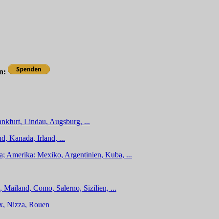
en:
nkfurt, Lindau, Augsburg, ...
d, Kanada, Irland, ...
a; Amerika: Mexiko, Argentinien, Kuba, ...
 Mailand, Como, Salerno, Sizilien, ...
ux, Nizza, Rouen