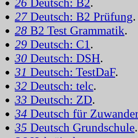
26
Deutsch: B2
.
27
Deutsch: B2 Prüfung
.
28
B2 Test Grammatik
.
29
Deutsch: C1
.
30
Deutsch: DSH
.
31
Deutsch: TestDaF
.
32
Deutsch: telc
.
33
Deutsch: ZD
.
34
Deutsch für Zuwander
35
Deutsch Grundschule
.