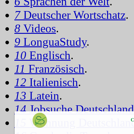
6
Sprachen der Welt
.
7
Deutscher Wortschatz
.
8
Videos
.
9
LonguaStudy
.
10
Englisch
.
11
Französisch
.
12
Italienisch
.
13
Latein
.
14
Jobsuche Deutschland
15
Wohnung Deutschlan
C