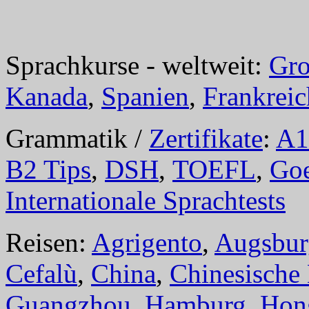
Sprachkurse - weltweit:
Gro
Kanada
,
Spanien
,
Frankreic
Grammatik /
Zertifikate
:
A1
B2 Tips
,
DSH
,
TOEFL
,
Goe
Internationale Sprachtests
Reisen:
Agrigento
,
Augsbur
Cefalù
,
China
,
Chinesische
Guangzhou
,
Hamburg
,
Hon