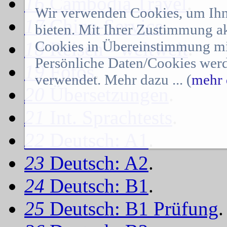
16
Cambodia Travel
.
Wir verwenden Cookies, um Ihn
17
China-Service
.
bieten. Mit Ihrer Zustimmung a
Cookies in Übereinstimmung mit
18
Reisen - weltweit
.
Persönliche Daten/Cookies werd
19
Fotos
.
verwendet. Mehr dazu ... (
mehr 
20
Übersetzungen
.
21
Int. Sprachtests
.
22
Deutsch: A1
.
23
Deutsch: A2
.
24
Deutsch: B1
.
25
Deutsch: B1 Prüfung
.