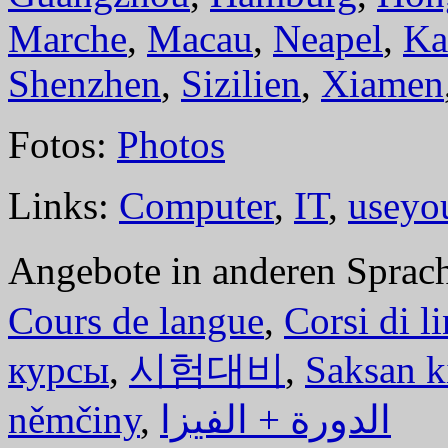
Marche
,
Macau
,
Neapel
,
Ka
Shenzhen
,
Sizilien
,
Xiamen
Fotos:
Photos
Links:
Computer
,
IT
,
useyo
Angebote in anderen Sprac
Cours de langue
,
Corsi di l
курсы
,
시험대비
,
Saksan k
němčiny
,
الدورة + الفيزا