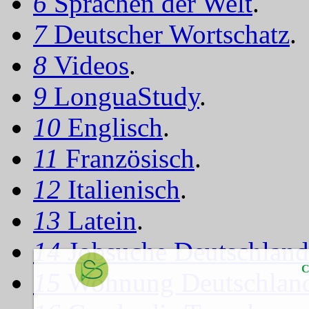
6
Sprachen der Welt
.
7
Deutscher Wortschatz
.
8
Videos
.
9
LonguaStudy
.
10
Englisch
.
11
Französisch
.
12
Italienisch
.
13
Latein
.
14
Jobsuche Deutschland
C
15
Wohnung Deutschlan