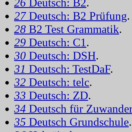
26
Deutsch: B2
.
27
Deutsch: B2 Prüfung
.
28
B2 Test Grammatik
.
29
Deutsch: C1
.
30
Deutsch: DSH
.
31
Deutsch: TestDaF
.
32
Deutsch: telc
.
33
Deutsch: ZD
.
34
Deutsch für Zuwander
35
Deutsch Grundschule
.