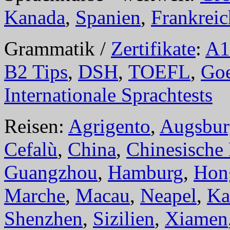
Kanada
,
Spanien
,
Frankreic
Grammatik /
Zertifikate
:
A1
B2 Tips
,
DSH
,
TOEFL
,
Goe
Internationale Sprachtests
Reisen:
Agrigento
,
Augsbur
Cefalù
,
China
,
Chinesische
Guangzhou
,
Hamburg
,
Hon
Marche
,
Macau
,
Neapel
,
Ka
Shenzhen
,
Sizilien
,
Xiamen