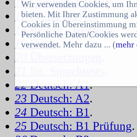
16
Cambodia Travel
.
Wir verwenden Cookies, um Ihn
17
bieten. Mit Ihrer Zustimmung a
China-Service
.
Cookies in Übereinstimmung mit
18
Reisen - weltweit
.
Persönliche Daten/Cookies werd
19
Fotos
.
verwendet. Mehr dazu ... (
mehr 
20
Übersetzungen
.
21
Int. Sprachtests
.
22
Deutsch: A1
.
23
Deutsch: A2
.
24
Deutsch: B1
.
25
Deutsch: B1 Prüfung
.