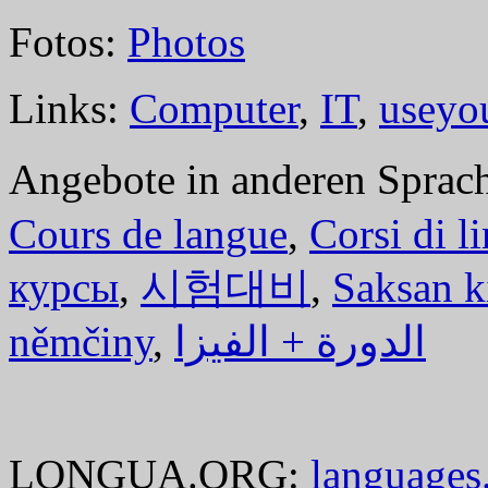
Fotos:
Photos
Links:
Computer
,
IT
,
useyo
Angebote in anderen Sprac
Cours de langue
,
Corsi di l
курсы
,
시험대비
,
Saksan k
němčiny
,
الدورة + الفيزا
LONGUA.ORG:
languages.