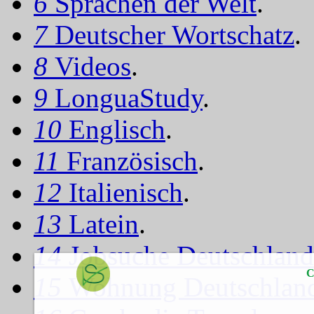
6
Sprachen der Welt
.
7
Deutscher Wortschatz
.
8
Videos
.
9
LonguaStudy
.
10
Englisch
.
11
Französisch
.
12
Italienisch
.
13
Latein
.
14
Jobsuche Deutschland
C
15
Wohnung Deutschlan