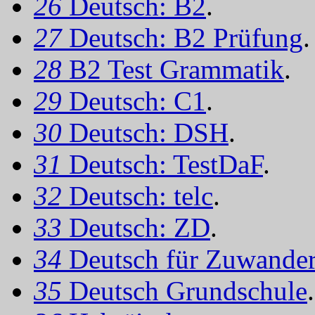
26
Deutsch: B2
.
27
Deutsch: B2 Prüfung
.
28
B2 Test Grammatik
.
29
Deutsch: C1
.
30
Deutsch: DSH
.
31
Deutsch: TestDaF
.
32
Deutsch: telc
.
33
Deutsch: ZD
.
34
Deutsch für Zuwander
35
Deutsch Grundschule
.