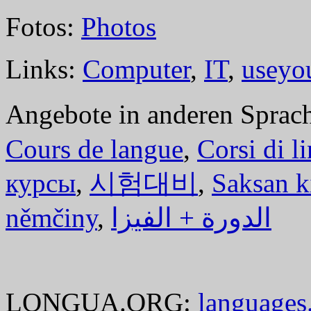
Fotos:
Photos
Links:
Computer
,
IT
,
useyo
Angebote in anderen Sprac
Cours de langue
,
Corsi di l
курсы
,
시험대비
,
Saksan k
němčiny
,
الدورة + الفيزا
LONGUA.ORG:
languages.