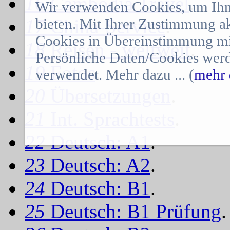
16
Cambodia Travel
.
Wir verwenden Cookies, um Ihn
17
bieten. Mit Ihrer Zustimmung a
China-Service
.
Cookies in Übereinstimmung mit
18
Reisen - weltweit
.
Persönliche Daten/Cookies werd
19
Fotos
.
verwendet. Mehr dazu ... (
mehr 
20
Übersetzungen
.
21
Int. Sprachtests
.
22
Deutsch: A1
.
23
Deutsch: A2
.
24
Deutsch: B1
.
25
Deutsch: B1 Prüfung
.