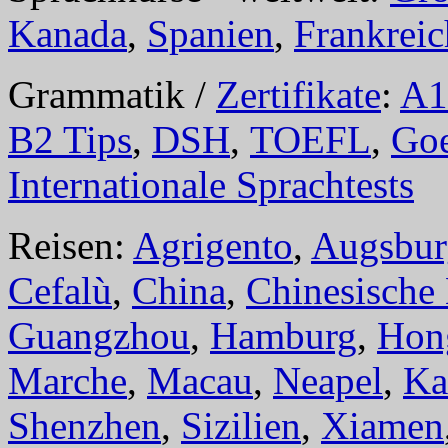
Kanada
,
Spanien
,
Frankreic
Grammatik /
Zertifikate
:
A1
B2 Tips
,
DSH
,
TOEFL
,
Goe
Internationale Sprachtests
Reisen:
Agrigento
,
Augsbur
Cefalù
,
China
,
Chinesische
Guangzhou
,
Hamburg
,
Hon
Marche
,
Macau
,
Neapel
,
Ka
Shenzhen
,
Sizilien
,
Xiamen