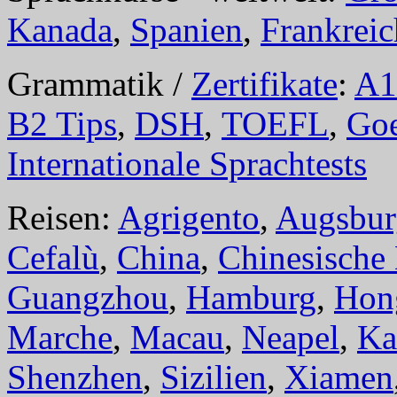
Kanada
,
Spanien
,
Frankreic
Grammatik /
Zertifikate
:
A1
B2 Tips
,
DSH
,
TOEFL
,
Goe
Internationale Sprachtests
Reisen:
Agrigento
,
Augsbur
Cefalù
,
China
,
Chinesische
Guangzhou
,
Hamburg
,
Hon
Marche
,
Macau
,
Neapel
,
Ka
Shenzhen
,
Sizilien
,
Xiamen