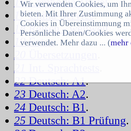
16
Cambodia Travel
.
Wir verwenden Cookies, um Ihn
17
bieten. Mit Ihrer Zustimmung a
China-Service
.
Cookies in Übereinstimmung mit
18
Reisen - weltweit
.
Persönliche Daten/Cookies werd
19
Fotos
.
verwendet. Mehr dazu ... (
mehr 
20
Übersetzungen
.
21
Int. Sprachtests
.
22
Deutsch: A1
.
23
Deutsch: A2
.
24
Deutsch: B1
.
25
Deutsch: B1 Prüfung
.