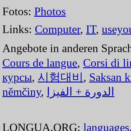
Fotos:
Photos
Links:
Computer
,
IT
,
useyo
Angebote in anderen Sprac
Cours de langue
,
Corsi di l
курсы
,
시험대비
,
Saksan k
němčiny
,
الدورة + الفيزا
LONGUA.ORG:
languages.