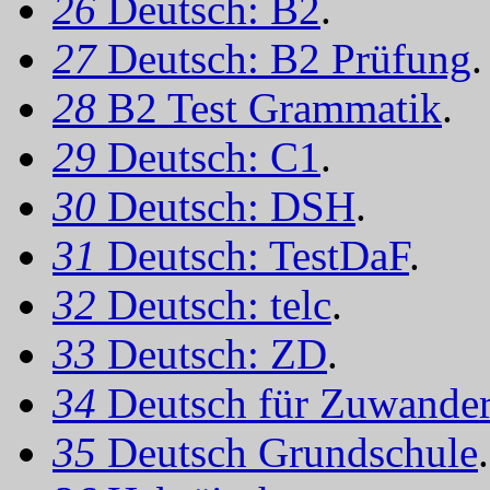
26
Deutsch: B2
.
27
Deutsch: B2 Prüfung
.
28
B2 Test Grammatik
.
29
Deutsch: C1
.
30
Deutsch: DSH
.
31
Deutsch: TestDaF
.
32
Deutsch: telc
.
33
Deutsch: ZD
.
34
Deutsch für Zuwander
35
Deutsch Grundschule
.