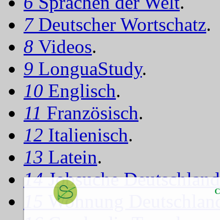
6
Sprachen der Welt
.
7
Deutscher Wortschatz
.
8
Videos
.
9
LonguaStudy
.
10
Englisch
.
11
Französisch
.
12
Italienisch
.
13
Latein
.
14
Jobsuche Deutschland
C
15
Wohnung Deutschlan