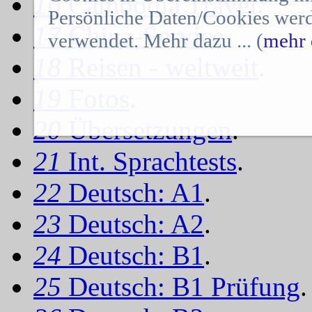
16
Cambodia Travel
.
Persönliche Daten/Cookies werd
17
China-Service
.
verwendet. Mehr dazu ... (
mehr 
18
Reisen - weltweit
.
19
Fotos
.
20
Übersetzungen
.
21
Int. Sprachtests
.
22
Deutsch: A1
.
23
Deutsch: A2
.
24
Deutsch: B1
.
25
Deutsch: B1 Prüfung
.