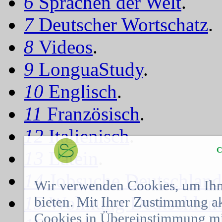
6
Sprachen der Welt
.
7
Deutscher Wortschatz
.
8
Videos
.
9
LonguaStudy
.
10
Englisch
.
11
Französisch
.
12
Italienisch
.
C
13
Latein
.
14
Jobsuche Deutschland
Wir verwenden Cookies, um Ihn
15
Wohnung Deutschlan
bieten. Mit Ihrer Zustimmung a
Cookies in Übereinstimmung mit