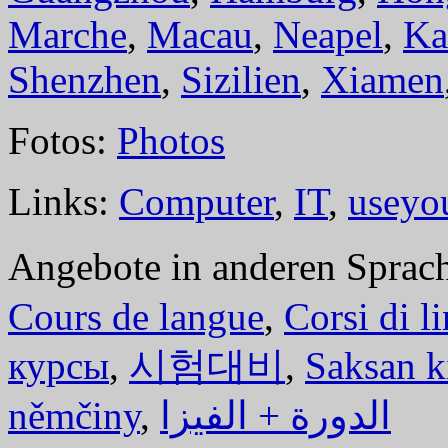
Marche
,
Macau
,
Neapel
,
Ka
Shenzhen
,
Sizilien
,
Xiamen
Fotos:
Photos
Links:
Computer
,
IT
,
useyo
Angebote in anderen Sprac
Cours de langue
,
Corsi di l
курсы
,
시험대비
,
Saksan k
němčiny
,
الدورة + الفيزا