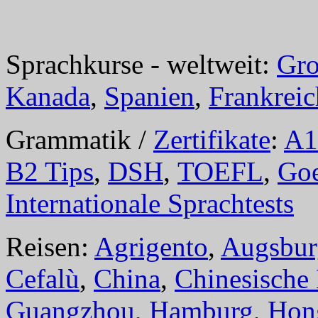
Sprachkurse - weltweit:
Gro
Kanada
,
Spanien
,
Frankreic
Grammatik /
Zertifikate
:
A1
B2 Tips
,
DSH
,
TOEFL
,
Goe
Internationale Sprachtests
Reisen:
Agrigento
,
Augsbur
Cefalù
,
China
,
Chinesische
Guangzhou
,
Hamburg
,
Hon