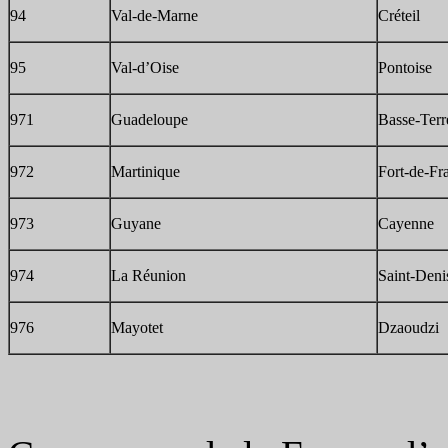
94
Val-de-Marne
Créteil
95
Val-d’Oise
Pontoise
971
Guadeloupe
Basse-Terr
972
Martinique
Fort-de-Fr
973
Guyane
Cayenne
974
La Réunion
Saint-Deni
976
Mayotet
Dzaoudzi