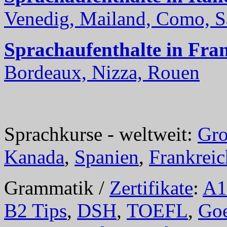
Venedig, Mailand, Como, Sal
Sprachaufenthalte in Fra
Bordeaux, Nizza, Rouen
Sprachkurse - weltweit:
Gro
Kanada
,
Spanien
,
Frankreic
Grammatik /
Zertifikate
:
A1
B2 Tips
,
DSH
,
TOEFL
,
Goe