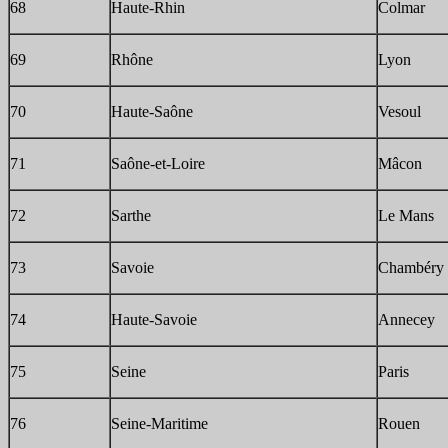
68
Haute-Rhin
Colmar
69
Rhône
Lyon
70
Haute-Saône
Vesoul
71
Saône-et-Loire
Mâcon
72
Sarthe
Le Mans
73
Savoie
Chambéry
74
Haute-Savoie
Annecey
75
Seine
Paris
76
Seine-Maritime
Rouen