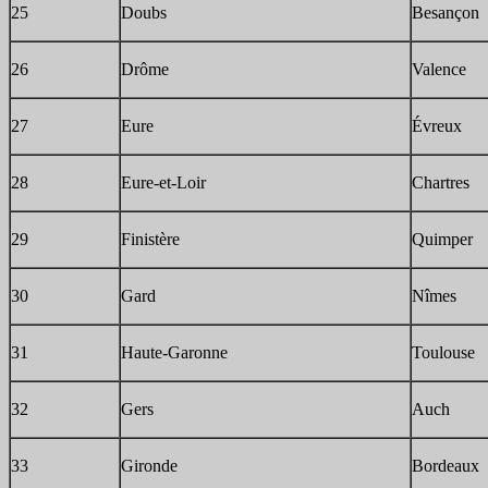
25
Doubs
Besançon
26
Drôme
Valence
27
Eure
Évreux
28
Eure-et-Loir
Chartres
29
Finistère
Quimper
30
Gard
Nîmes
31
Haute-Garonne
Toulouse
32
Gers
Auch
33
Gironde
Bordeaux