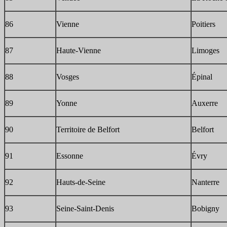
86
Vienne
Poitiers
87
Haute-Vienne
Limoges
88
Vosges
Épinal
89
Yonne
Auxerre
90
Territoire de Belfort
Belfort
91
Essonne
Évry
92
Hauts-de-Seine
Nanterre
93
Seine-Saint-Denis
Bobigny