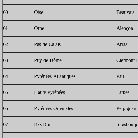
60
Oise
Beauvais
61
Orne
Alençon
62
Pas-de-Calais
Arras
63
Puy-de-Dôme
Clermont-
64
Pyrénées-Atlantiques
Pau
65
Haute-Pyrénées
Tarbes
66
Pyrénées-Orientales
Perpignan
67
Bas-Rhin
Strasbourg