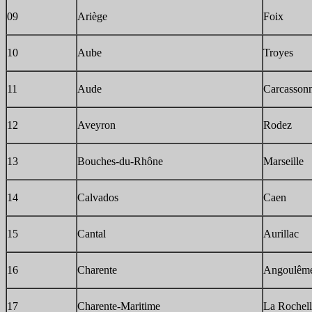
09
Ariège
Foix
10
Aube
Troyes
11
Aude
Carcasson
12
Aveyron
Rodez
13
Bouches-du-Rhône
Marseille
14
Calvados
Caen
15
Cantal
Aurillac
16
Charente
Angoulêm
17
Charente-Maritime
La Rochell