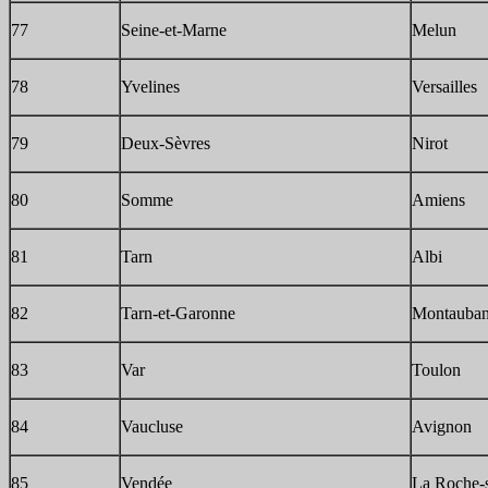
77
Seine-et-Marne
Melun
78
Yvelines
Versailles
79
Deux-Sèvres
Nirot
80
Somme
Amiens
81
Tarn
Albi
82
Tarn-et-Garonne
Montauba
83
Var
Toulon
84
Vaucluse
Avignon
85
Vendée
La Roche-