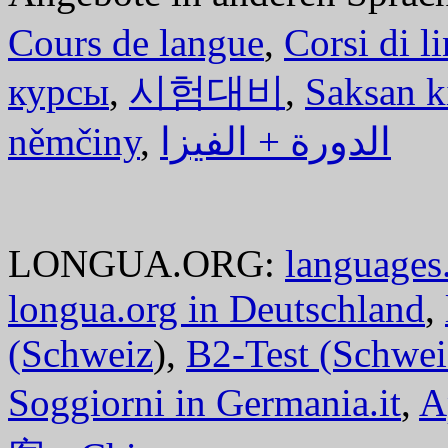
Cours de langue
,
Corsi di l
курсы
,
시험대비
,
Saksan k
němčiny
,
الدورة + الفيزا
LONGUA.ORG:
languages.
longua.org in Deutschland
,
(Schweiz
),
B2-Test (Schwei
Soggiorni in Germania.it
,
A