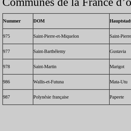
Communes de la France d’o
Nummer
DOM
Hauptstadt
975
Saint-Pierre-et-Miquelon
Saint-Pierr
977
Saint-Barthélemy
Gustavia
978
Saint-Martin
Marigot
986
Wallis-et-Futuna
Mata-Utu
987
Polynésie française
Papeete