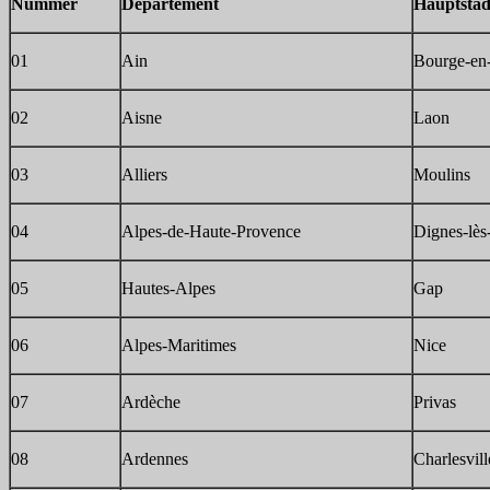
Nummer
Département
Hauptstadt
01
Ain
Bourge-en
02
Aisne
Laon
03
Alliers
Moulins
04
Alpes-de-Haute-Provence
Dignes-lès
05
Hautes-Alpes
Gap
06
Alpes-Maritimes
Nice
07
Ardèche
Privas
08
Ardennes
Charlesvil