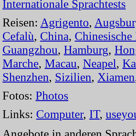
Internationale Sprachtests
Reisen:
Agrigento
,
Augsbur
Cefalù
,
China
,
Chinesische
Guangzhou
,
Hamburg
,
Hon
Marche
,
Macau
,
Neapel
,
Ka
Shenzhen
,
Sizilien
,
Xiamen
Fotos:
Photos
Links:
Computer
,
IT
,
useyo
Angebote in anderen Sprac