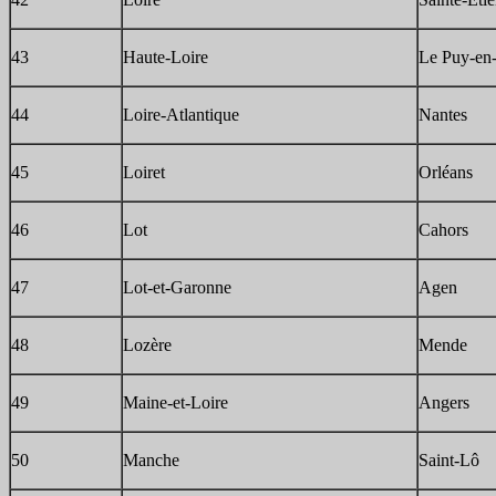
43
Haute-Loire
Le Puy-en
44
Loire-Atlantique
Nantes
45
Loiret
Orléans
46
Lot
Cahors
47
Lot-et-Garonne
Agen
48
Lozère
Mende
49
Maine-et-Loire
Angers
50
Manche
Saint-Lô