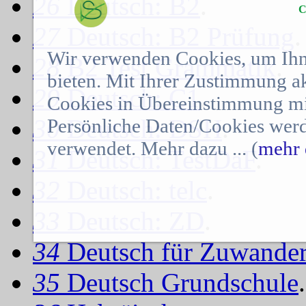
26
Deutsch: B2
.
C
27
Deutsch: B2 Prüfung
.
Wir verwenden Cookies, um Ihn
28
B2 Test Grammatik
.
bieten. Mit Ihrer Zustimmung a
29
Deutsch: C1
.
Cookies in Übereinstimmung mit
30
Deutsch: DSH
.
Persönliche Daten/Cookies werd
verwendet. Mehr dazu ... (
mehr 
31
Deutsch: TestDaF
.
32
Deutsch: telc
.
33
Deutsch: ZD
.
34
Deutsch für Zuwander
35
Deutsch Grundschule
.