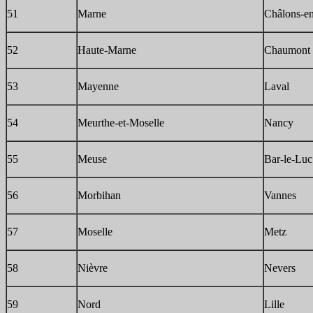
51
Marne
Châlons-e
52
Haute-Marne
Chaumont
53
Mayenne
Laval
54
Meurthe-et-Moselle
Nancy
55
Meuse
Bar-le-Luc
56
Morbihan
Vannes
57
Moselle
Metz
58
Nièvre
Nevers
59
Nord
Lille