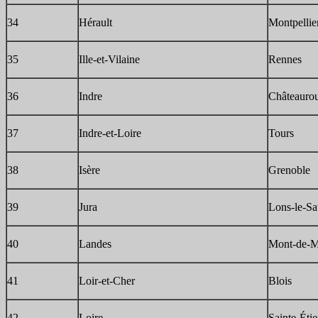
34
Hérault
Montpellie
35
Ille-et-Vilaine
Rennes
36
Indre
Châteauro
37
Indre-et-Loire
Tours
38
Isère
Grenoble
39
Jura
Lons-le-Sa
40
Landes
Mont-de-M
41
Loir-et-Cher
Blois
42
Loire
Sainte-Éti