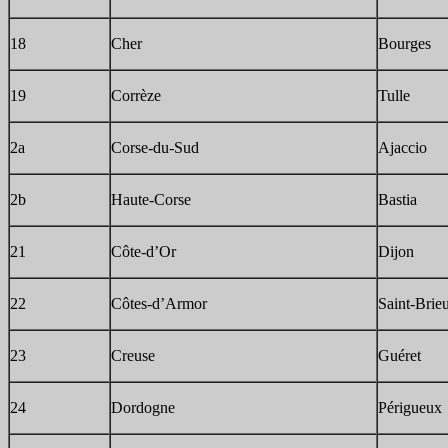
18
Cher
Bourges
19
Corrèze
Tulle
2a
Corse-du-Sud
Ajaccio
2b
Haute-Corse
Bastia
21
Côte-d’Or
Dijon
22
Côtes-d’Armor
Saint-Brie
23
Creuse
Guéret
24
Dordogne
Périgueux