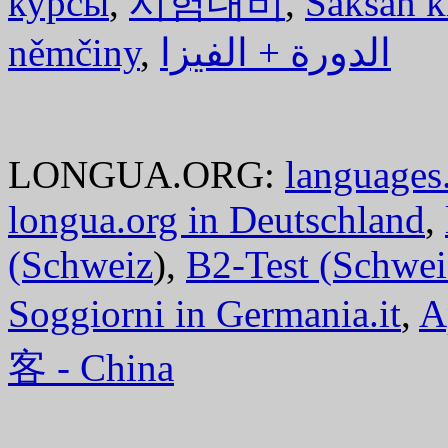
курсы
,
시험대비
,
Saksan k
němčiny
,
الدورة + الفيزا
LONGUA.ORG:
languages.
longua.org in Deutschland
,
(Schweiz
),
B2-Test (Schwei
Soggiorni in Germania.it
,
A
客 - China