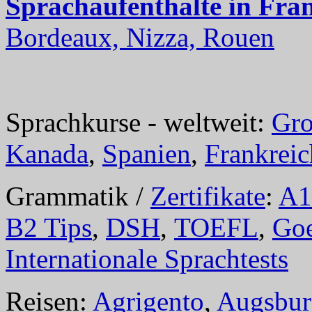
Sprachaufenthalte in Fra
Bordeaux, Nizza, Rouen
Sprachkurse - weltweit:
Gro
Kanada
,
Spanien
,
Frankreic
Grammatik /
Zertifikate
:
A1
B2 Tips
,
DSH
,
TOEFL
,
Goe
Internationale Sprachtests
Reisen:
Agrigento
,
Augsbur