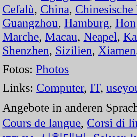
Cefalù
,
China
,
Chinesische
Guangzhou
,
Hamburg
,
Hon
Marche
,
Macau
,
Neapel
,
Ka
Shenzhen
,
Sizilien
,
Xiamen
Fotos:
Photos
Links:
Computer
,
IT
,
useyo
Angebote in anderen Sprac
Cours de langue
,
Corsi di l