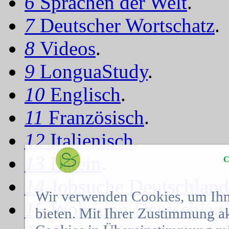
6
Sprachen der Welt
.
7
Deutscher Wortschatz
.
8
Videos
.
9
LonguaStudy
.
10
Englisch
.
11
Französisch
.
12
Italienisch
.
13
Latein
.
C
14
Jobsuche Deutschland
Wir verwenden Cookies, um Ihn
15
Wohnung Deutschlan
bieten. Mit Ihrer Zustimmung a