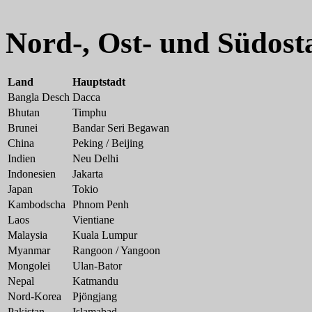
Nord-, Ost- und Südost
Land
Hauptstadt
Bangla Desch
Dacca
Bhutan
Timphu
Brunei
Bandar Seri Begawan
China
Peking / Beijing
Indien
Neu Delhi
Indonesien
Jakarta
Japan
Tokio
Kambodscha
Phnom Penh
Laos
Vientiane
Malaysia
Kuala Lumpur
Myanmar
Rangoon / Yangoon
Mongolei
Ulan-Bator
Nepal
Katmandu
Nord-Korea
Pjöngjang
Pakistan
Islamabad