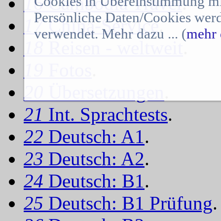
16
Cambodia Travel
.
Cookies in Übereinstimmung mit
Persönliche Daten/Cookies werd
17
China-Service
.
verwendet. Mehr dazu ... (
mehr 
18
Reisen - weltweit
.
19
Fotos
.
20
Übersetzungen
.
21
Int. Sprachtests
.
22
Deutsch: A1
.
23
Deutsch: A2
.
24
Deutsch: B1
.
25
Deutsch: B1 Prüfung
.