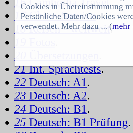
16
Cambodia Travel
.
Cookies in Übereinstimmung mit
17
China-Service
.
Persönliche Daten/Cookies werd
verwendet. Mehr dazu ... (
mehr 
18
Reisen - weltweit
.
19
Fotos
.
20
Übersetzungen
.
21
Int. Sprachtests
.
22
Deutsch: A1
.
23
Deutsch: A2
.
24
Deutsch: B1
.
25
Deutsch: B1 Prüfung
.