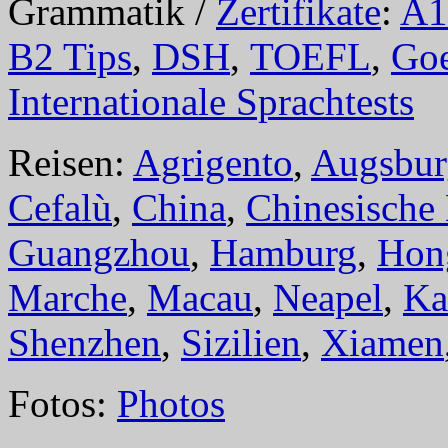
Grammatik /
Zertifikate
:
A1
B2 Tips
,
DSH
,
TOEFL
,
Goe
Internationale Sprachtests
Reisen:
Agrigento
,
Augsbur
Cefalù
,
China
,
Chinesische
Guangzhou
,
Hamburg
,
Hon
Marche
,
Macau
,
Neapel
,
Ka
Shenzhen
,
Sizilien
,
Xiamen
Fotos:
Photos