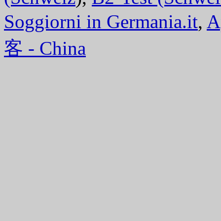
Soggiorni in Germania.it
,
A
客 - China