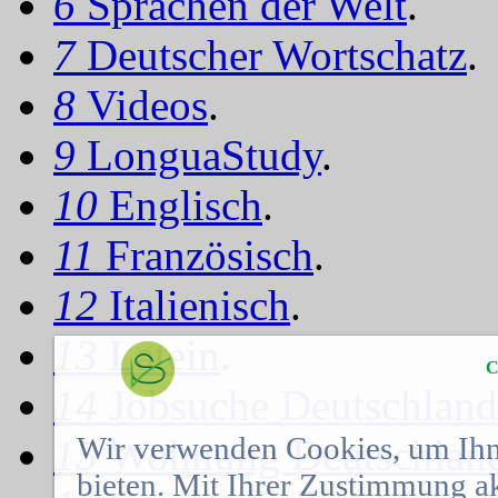
6
Sprachen der Welt
.
7
Deutscher Wortschatz
.
8
Videos
.
9
LonguaStudy
.
10
Englisch
.
11
Französisch
.
12
Italienisch
.
13
Latein
.
C
14
Jobsuche Deutschland
Wir verwenden Cookies, um Ihn
15
Wohnung Deutschlan
bieten. Mit Ihrer Zustimmung a