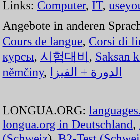
Links:
Computer
,
IT
,
useyo
Angebote in anderen Sprac
Cours de langue
,
Corsi di l
курсы
,
시험대비
,
Saksan k
němčiny
,
الدورة + الفيزا
LONGUA.ORG:
languages.
longua.org in Deutschland
,
(Schweiz
),
B2-Test (Schwei