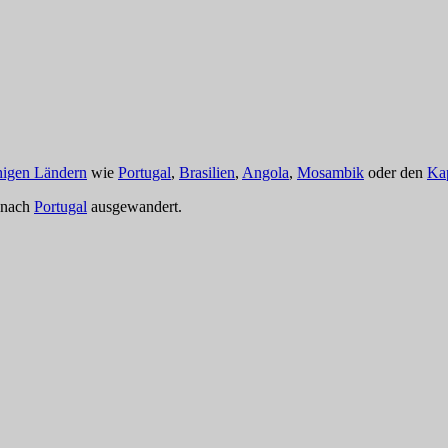
chigen Ländern
wie
Portugal
,
Brasilien
,
Angola
,
Mosambik
oder den
Ka
d nach
Portugal
ausgewandert.