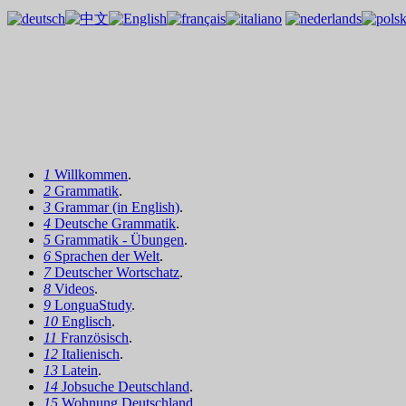
1
Willkommen
.
2
Grammatik
.
3
Grammar (in English)
.
4
Deutsche Grammatik
.
5
Grammatik - Übungen
.
6
Sprachen der Welt
.
7
Deutscher Wortschatz
.
8
Videos
.
9
LonguaStudy
.
10
Englisch
.
11
Französisch
.
12
Italienisch
.
13
Latein
.
14
Jobsuche Deutschland
.
15
Wohnung Deutschland
.