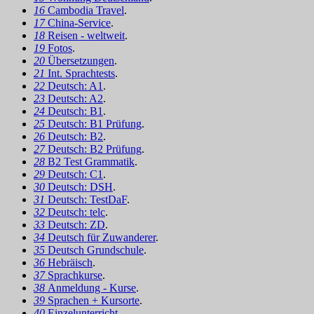
16
Cambodia Travel
.
17
China-Service
.
18
Reisen - weltweit
.
19
Fotos
.
20
Übersetzungen
.
21
Int. Sprachtests
.
22
Deutsch: A1
.
23
Deutsch: A2
.
24
Deutsch: B1
.
25
Deutsch: B1 Prüfung
.
26
Deutsch: B2
.
27
Deutsch: B2 Prüfung
.
28
B2 Test Grammatik
.
29
Deutsch: C1
.
30
Deutsch: DSH
.
31
Deutsch: TestDaF
.
32
Deutsch: telc
.
33
Deutsch: ZD
.
34
Deutsch für Zuwanderer
.
35
Deutsch Grundschule
.
36
Hebräisch
.
37
Sprachkurse
.
38
Anmeldung - Kurse
.
39
Sprachen + Kursorte
.
40
Einzelunterricht
.