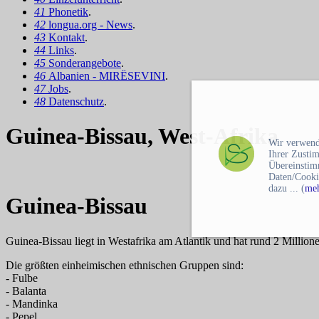
41
Phonetik
.
42
longua.org - News
.
43
Kontakt
.
44
Links
.
45
Sonderangebote
.
46
Albanien - MIRËSEVINI
.
47
Jobs
.
48
Datenschutz
.
Guinea-Bissau, West-Afrika
Wir verwend
Ihrer Zusti
Übereinstim
Daten/Cooki
dazu ... (
meh
Guinea-Bissau
Guinea-Bissau liegt in Westafrika am Atlantik und hat rund 2 Millio
Die größten einheimischen ethnischen Gruppen sind:
- Fulbe
- Balanta
- Mandinka
- Pepel