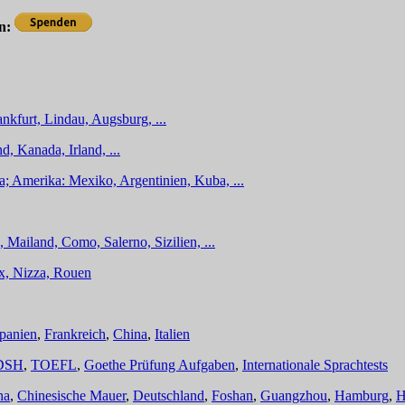
en:
nkfurt, Lindau, Augsburg, ...
d, Kanada, Irland, ...
a; Amerika: Mexiko, Argentinien, Kuba, ...
 Mailand, Como, Salerno, Sizilien, ...
ux, Nizza, Rouen
panien
,
Frankreich
,
China
,
Italien
DSH
,
TOEFL
,
Goethe Prüfung Aufgaben
,
Internationale Sprachtests
na
,
Chinesische Mauer
,
Deutschland
,
Foshan
,
Guangzhou
,
Hamburg
,
H