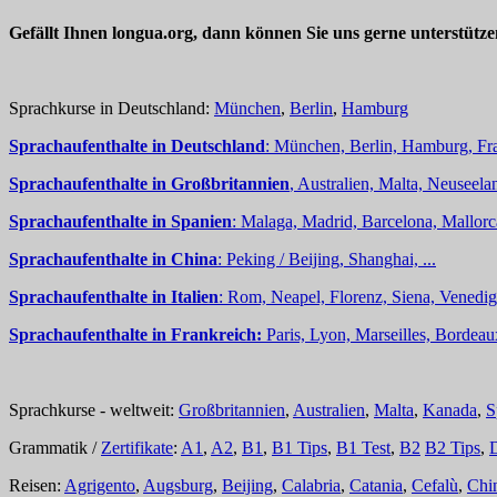
Gefällt Ihnen longua.org, dann können Sie uns gerne unterstütz
Sprachkurse in Deutschland:
München
,
Berlin
,
Hamburg
Sprachaufenthalte in Deutschland
: München, Berlin, Hamburg, Fra
Sprachaufenthalte in Großbritannien
, Australien, Malta, Neuseelan
Sprachaufenthalte in Spanien
: Malaga, Madrid, Barcelona, Mallorc
Sprachaufenthalte in China
: Peking / Beijing, Shanghai, ...
Sprachaufenthalte in Italien
: Rom, Neapel, Florenz, Siena, Venedig,
Sprachaufenthalte in Frankreich:
Paris, Lyon, Marseilles, Bordea
Sprachkurse - weltweit:
Großbritannien
,
Australien
,
Malta
,
Kanada
,
S
Grammatik /
Zertifikate
:
A1
,
A2
,
B1
,
B1 Tips
,
B1 Test
,
B2
B2 Tips
,
Reisen:
Agrigento
,
Augsburg
,
Beijing
,
Calabria
,
Catania
,
Cefalù
,
Chi