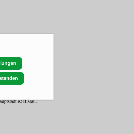
llungen
rstanden
auptstadt ist Bissau.