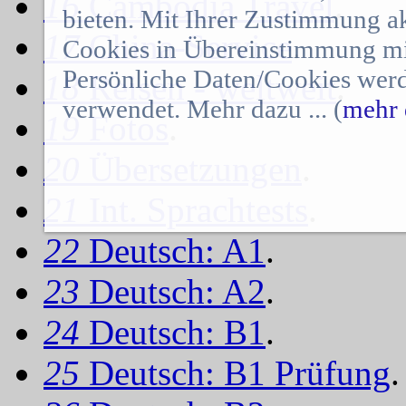
16
Cambodia Travel
.
bieten. Mit Ihrer Zustimmung a
17
China-Service
.
Cookies in Übereinstimmung mit
Persönliche Daten/Cookies werd
18
Reisen - weltweit
.
verwendet. Mehr dazu ... (
mehr 
19
Fotos
.
20
Übersetzungen
.
21
Int. Sprachtests
.
22
Deutsch: A1
.
23
Deutsch: A2
.
24
Deutsch: B1
.
25
Deutsch: B1 Prüfung
.