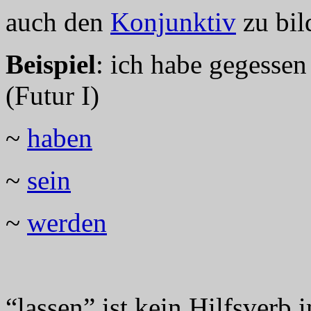
auch den
Konjunktiv
zu bil
Beispiel
: ich habe gegessen
(Futur I)
~
haben
~
sein
~
werden
“lassen” ist kein Hilfsverb 