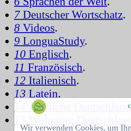
6
Sprachen der Welt
.
7
Deutscher Wortschatz
.
8
Videos
.
9
LonguaStudy
.
10
Englisch
.
11
Französisch
.
12
Italienisch
.
13
Latein
.
14
Jobsuche Deutschland
C
15
Wohnung Deutschlan
Wir verwenden Cookies, um Ihn