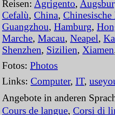
Reisen:
Agrigento
,
Augsbur
Cefalù
,
China
,
Chinesische
Guangzhou
,
Hamburg
,
Hon
Marche
,
Macau
,
Neapel
,
Ka
Shenzhen
,
Sizilien
,
Xiamen
Fotos:
Photos
Links:
Computer
,
IT
,
useyo
Angebote in anderen Sprac
Cours de langue
,
Corsi di l