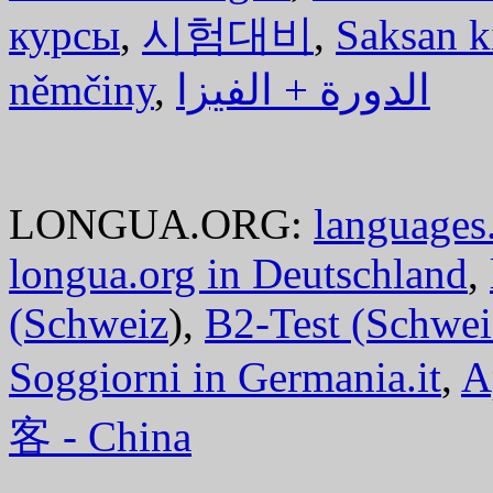
курсы
,
시험대비
,
Saksan k
němčiny
,
الدورة + الفيزا
LONGUA.ORG:
languages.
longua.org in Deutschland
,
(Schweiz
),
B2-Test (Schwei
Soggiorni in Germania.it
,
A
客 - China