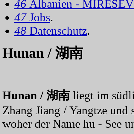
46
Albanien - MIRËSEV
47
Jobs
.
48
Datenschutz
.
Hunan / 湖南
Hunan / 湖南
liegt im südl
Zhang Jiang / Yangtze und 
woher der Name hu - See u