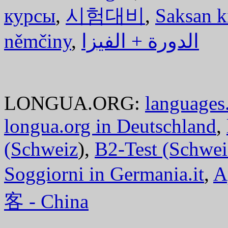
курсы
,
시험대비
,
Saksan k
němčiny
,
الدورة + الفيزا
LONGUA.ORG:
languages.
longua.org in Deutschland
,
(Schweiz
),
B2-Test (Schwei
Soggiorni in Germania.it
,
A
客 - China