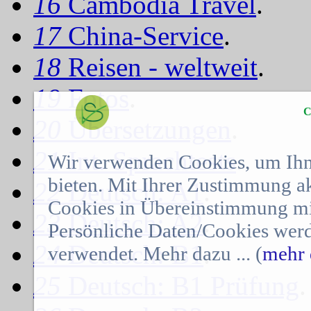
16
Cambodia Travel
.
17
China-Service
.
18
Reisen - weltweit
.
19
Fotos
.
C
20
Übersetzungen
.
21
Int. Sprachtests
.
Wir verwenden Cookies, um Ihn
bieten. Mit Ihrer Zustimmung a
22
Deutsch: A1
.
Cookies in Übereinstimmung mit
23
Deutsch: A2
.
Persönliche Daten/Cookies werd
24
Deutsch: B1
.
verwendet. Mehr dazu ... (
mehr 
25
Deutsch: B1 Prüfung
.