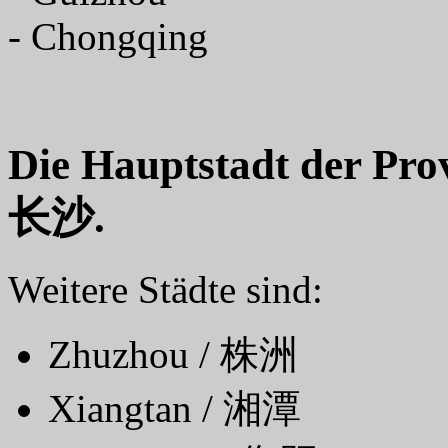
- Chongqing
Die Hauptstadt der Pro
长沙.
Weitere Städte sind:
Zhuzhou / 株洲
Xiangtan / 湘潭