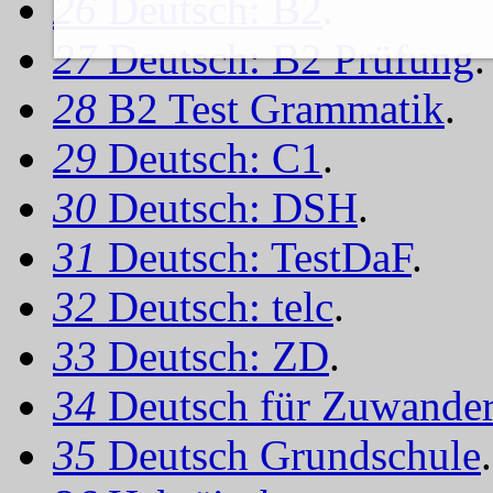
26
Deutsch: B2
.
27
Deutsch: B2 Prüfung
.
28
B2 Test Grammatik
.
29
Deutsch: C1
.
30
Deutsch: DSH
.
31
Deutsch: TestDaF
.
32
Deutsch: telc
.
33
Deutsch: ZD
.
34
Deutsch für Zuwander
35
Deutsch Grundschule
.