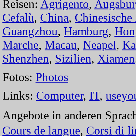
Reisen:
Agrigento
,
Augsbur
Cefalù
,
China
,
Chinesische
Guangzhou
,
Hamburg
,
Hon
Marche
,
Macau
,
Neapel
,
Ka
Shenzhen
,
Sizilien
,
Xiamen
Fotos:
Photos
Links:
Computer
,
IT
,
useyo
Angebote in anderen Sprac
Cours de langue
,
Corsi di l