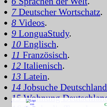
6
Sprachen der Welt
.
7
Deutscher Wortschatz
.
8
Videos
.
9
LonguaStudy
.
10
Englisch
.
11
Französisch
.
12
Italienisch
.
13
Latein
.
14
Jobsuche Deutschland
15
Wohnung Deutschlan
C