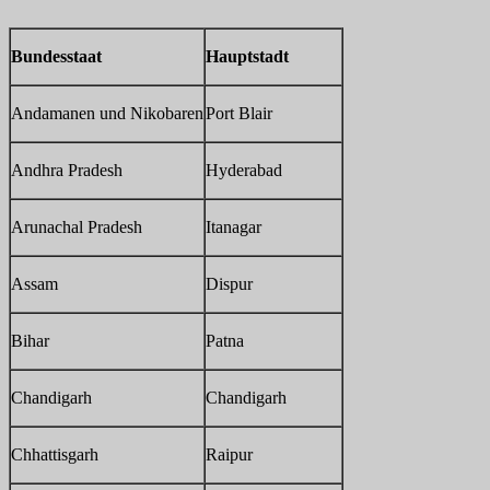
Bundesstaat
Hauptstadt
Andamanen und Nikobaren
Port Blair
Andhra Pradesh
Hyderabad
Arunachal Pradesh
Itanagar
Assam
Dispur
Bihar
Patna
Chandigarh
Chandigarh
Chhattisgarh
Raipur