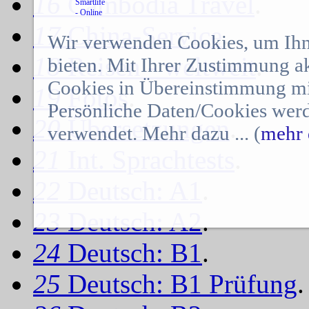
16
Cambodia Travel
.
17
China-Service
.
Wir verwenden Cookies, um Ihn
18
Reisen - weltweit
.
bieten. Mit Ihrer Zustimmung a
Cookies in Übereinstimmung mit
19
Fotos
.
Persönliche Daten/Cookies werd
20
Übersetzungen
.
verwendet. Mehr dazu ... (
mehr 
21
Int. Sprachtests
.
22
Deutsch: A1
.
23
Deutsch: A2
.
24
Deutsch: B1
.
25
Deutsch: B1 Prüfung
.