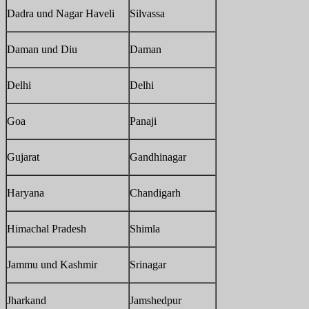
Dadra und Nagar Haveli
Silvassa
Daman und Diu
Daman
Delhi
Delhi
Goa
Panaji
Gujarat
Gandhinagar
Haryana
Chandigarh
Himachal Pradesh
Shimla
Jammu und Kashmir
Srinagar
Jharkand
Jamshedpur