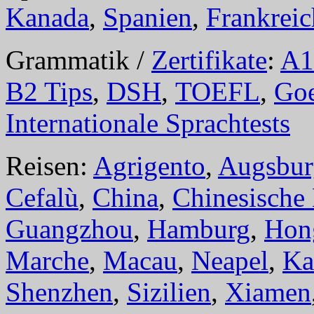
Kanada
,
Spanien
,
Frankreic
Grammatik /
Zertifikate
:
A1
B2 Tips
,
DSH
,
TOEFL
,
Goe
Internationale Sprachtests
Reisen:
Agrigento
,
Augsbur
Cefalù
,
China
,
Chinesische
Guangzhou
,
Hamburg
,
Hon
Marche
,
Macau
,
Neapel
,
Ka
Shenzhen
,
Sizilien
,
Xiamen