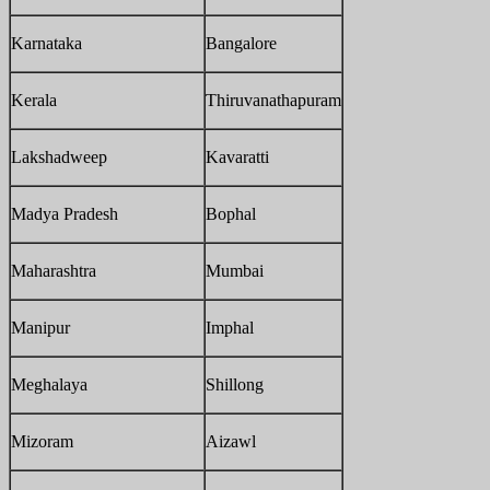
Karnataka
Bangalore
Kerala
Thiruvanathapuram
Lakshadweep
Kavaratti
Madya Pradesh
Bophal
Maharashtra
Mumbai
Manipur
Imphal
Meghalaya
Shillong
Mizoram
Aizawl