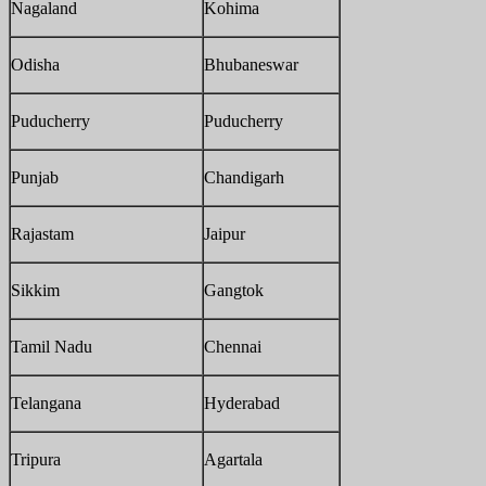
Nagaland
Kohima
Odisha
Bhubaneswar
Puducherry
Puducherry
Punjab
Chandigarh
Rajastam
Jaipur
Sikkim
Gangtok
Tamil Nadu
Chennai
Telangana
Hyderabad
Tripura
Agartala