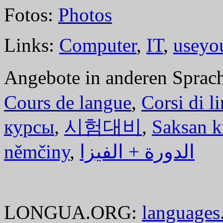
Fotos:
Photos
Links:
Computer
,
IT
,
useyo
Angebote in anderen Sprac
Cours de langue
,
Corsi di l
курсы
,
시험대비
,
Saksan k
němčiny
,
الدورة + الفيزا
LONGUA.ORG:
languages.