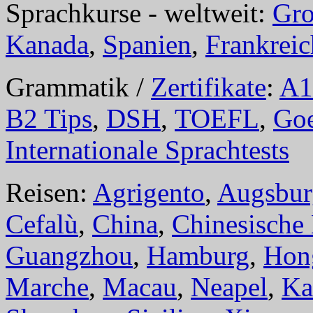
Sprachkurse - weltweit:
Gro
Kanada
,
Spanien
,
Frankreic
Grammatik /
Zertifikate
:
A1
B2 Tips
,
DSH
,
TOEFL
,
Goe
Internationale Sprachtests
Reisen:
Agrigento
,
Augsbur
Cefalù
,
China
,
Chinesische
Guangzhou
,
Hamburg
,
Hon
Marche
,
Macau
,
Neapel
,
Ka