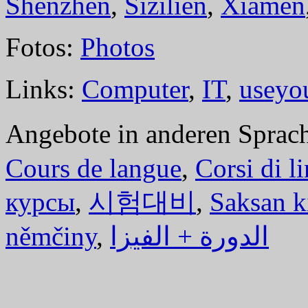
Shenzhen
,
Sizilien
,
Xiamen
Fotos:
Photos
Links:
Computer
,
IT
,
useyo
Angebote in anderen Sprac
Cours de langue
,
Corsi di l
курсы
,
시험대비
,
Saksan k
němčiny
,
الدورة + الفيزا