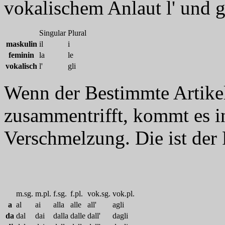
vokalischem Anlaut l' und g
Singular
Plural
maskulin
il
i
feminin
la
le
vokalisch
l'
gli
Wenn der Bestimmte Artikel
zusammentrifft, kommt es in
Verschmelzung. Die ist der Fa
m.sg.
m.pl.
f.sg.
f.pl.
vok.sg.
vok.pl.
a
al
ai
alla
alle
all'
agli
da
dal
dai
dalla
dalle
dall'
dagli