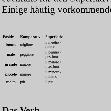
Einige häufig vorkommende
Positiv
Komparativ
Superlativ
il meglio /
buono
migliore
ottimo
il peggio /
male
peggiore
pessimo
il maiore /
grande
maiore
massimo
il minore /
piccolo
minore
minimo
molto
più
il più
Das Verb