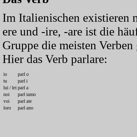
Im Italienischen existieren 
ere und -ire, -are ist die hä
Gruppe die meisten Verben 
Hier das Verb parlare:
io
parl
o
tu
parl
i
lui / lei
parl
a
noi
parl
iamo
voi
parl
ate
loro
parl
ano