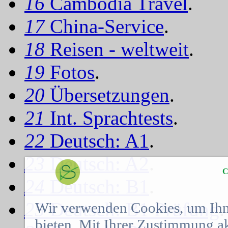
16
Cambodia Travel
.
17
China-Service
.
18
Reisen - weltweit
.
19
Fotos
.
20
Übersetzungen
.
21
Int. Sprachtests
.
22
Deutsch: A1
.
23
Deutsch: A2
.
C
24
Deutsch: B1
.
25
Deutsch: B1 Prüfung
.
Wir verwenden Cookies, um Ihn
bieten. Mit Ihrer Zustimmung a