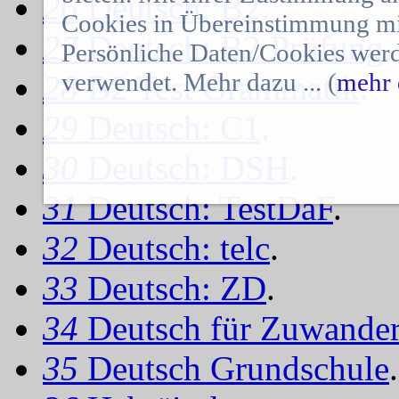
26
Deutsch: B2
.
Cookies in Übereinstimmung mit
27
Deutsch: B2 Prüfung
.
Persönliche Daten/Cookies werd
verwendet. Mehr dazu ... (
mehr 
28
B2 Test Grammatik
.
29
Deutsch: C1
.
30
Deutsch: DSH
.
31
Deutsch: TestDaF
.
32
Deutsch: telc
.
33
Deutsch: ZD
.
34
Deutsch für Zuwander
35
Deutsch Grundschule
.