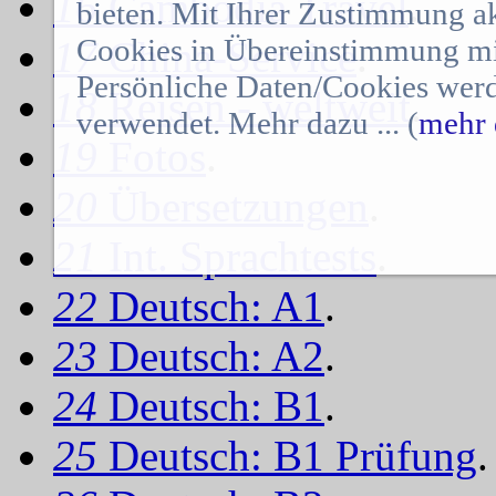
16
Cambodia Travel
.
bieten. Mit Ihrer Zustimmung a
Cookies in Übereinstimmung mit
17
China-Service
.
Persönliche Daten/Cookies werd
18
Reisen - weltweit
.
verwendet. Mehr dazu ... (
mehr 
19
Fotos
.
20
Übersetzungen
.
21
Int. Sprachtests
.
22
Deutsch: A1
.
23
Deutsch: A2
.
24
Deutsch: B1
.
25
Deutsch: B1 Prüfung
.