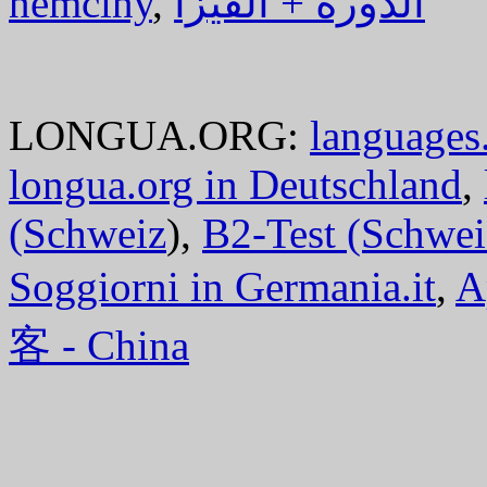
němčiny
,
الدورة + الفيزا
LONGUA.ORG:
languages.
longua.org in Deutschland
,
(Schweiz
),
B2-Test (Schwei
Soggiorni in Germania.it
,
A
客 - China