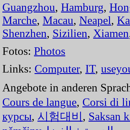
Guangzhou
,
Hamburg
,
Hon
Marche
,
Macau
,
Neapel
,
Ka
Shenzhen
,
Sizilien
,
Xiamen
Fotos:
Photos
Links:
Computer
,
IT
,
useyo
Angebote in anderen Sprac
Cours de langue
,
Corsi di l
курсы
,
시험대비
,
Saksan k