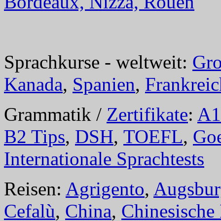
Bordeaux, Nizza, Rouen
Sprachkurse - weltweit:
Gro
Kanada
,
Spanien
,
Frankreic
Grammatik /
Zertifikate
:
A1
B2 Tips
,
DSH
,
TOEFL
,
Goe
Internationale Sprachtests
Reisen:
Agrigento
,
Augsbur
Cefalù
,
China
,
Chinesische