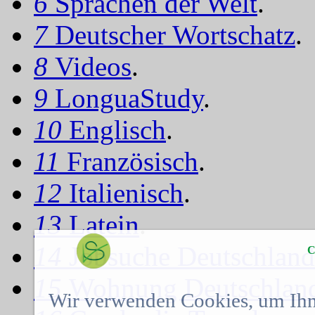
6
Sprachen der Welt
.
7
Deutscher Wortschatz
.
8
Videos
.
9
LonguaStudy
.
10
Englisch
.
11
Französisch
.
12
Italienisch
.
13
Latein
.
14
Jobsuche Deutschland
C
15
Wohnung Deutschlan
Wir verwenden Cookies, um Ihn