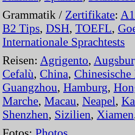
Grammatik /
Zertifikate
:
A1
B2 Tips
,
DSH
,
TOEFL
,
Goe
Internationale Sprachtests
Reisen:
Agrigento
,
Augsbur
Cefalù
,
China
,
Chinesische
Guangzhou
,
Hamburg
,
Hon
Marche
,
Macau
,
Neapel
,
Ka
Shenzhen
,
Sizilien
,
Xiamen
Fotos:
Photos