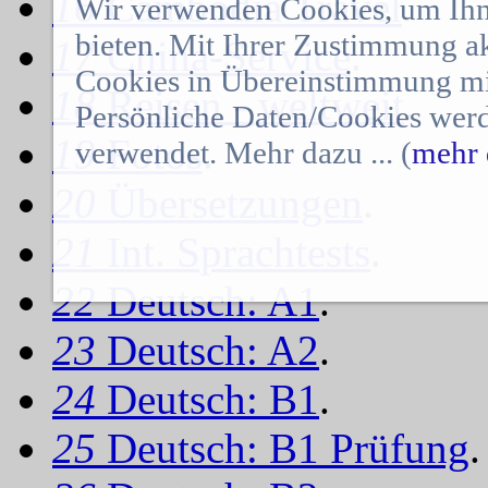
16
Cambodia Travel
.
Wir verwenden Cookies, um Ihn
bieten. Mit Ihrer Zustimmung a
17
China-Service
.
Cookies in Übereinstimmung mit
18
Reisen - weltweit
.
Persönliche Daten/Cookies werd
19
Fotos
.
verwendet. Mehr dazu ... (
mehr 
20
Übersetzungen
.
21
Int. Sprachtests
.
22
Deutsch: A1
.
23
Deutsch: A2
.
24
Deutsch: B1
.
25
Deutsch: B1 Prüfung
.