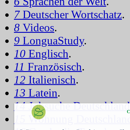
6
Sprachen der Welt
.
7
Deutscher Wortschatz
.
8
Videos
.
9
LonguaStudy
.
10
Englisch
.
11
Französisch
.
12
Italienisch
.
13
Latein
.
14
Jobsuche Deutschland
C
15
Wohnung Deutschlan