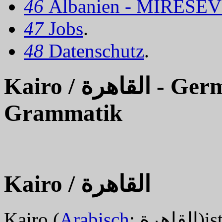
46
Albanien - MIRËSEV
47
Jobs
.
48
Datenschutz
.
Kairo / القاهرة - German Grammar - Deutsche
Grammatik
Kairo / القاهرة
Kairo (
Arabisch
: رة