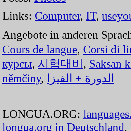
Links:
Computer
,
IT
,
useyo
Angebote in anderen Sprac
Cours de langue
,
Corsi di l
курсы
,
시험대비
,
Saksan k
němčiny
,
الدورة + الفيزا
LONGUA.ORG:
languages.
longua.org in Deutschland
,