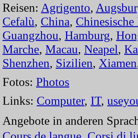
Reisen:
Agrigento
,
Augsbur
Cefalù
,
China
,
Chinesische
Guangzhou
,
Hamburg
,
Hon
Marche
,
Macau
,
Neapel
,
Ka
Shenzhen
,
Sizilien
,
Xiamen
Fotos:
Photos
Links:
Computer
,
IT
,
useyo
Angebote in anderen Sprac
Cours de langue
,
Corsi di l