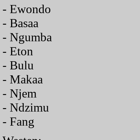
- Ewondo
- Basaa
- Ngumba
- Eton
- Bulu
- Makaa
- Njem
- Ndzimu
- Fang