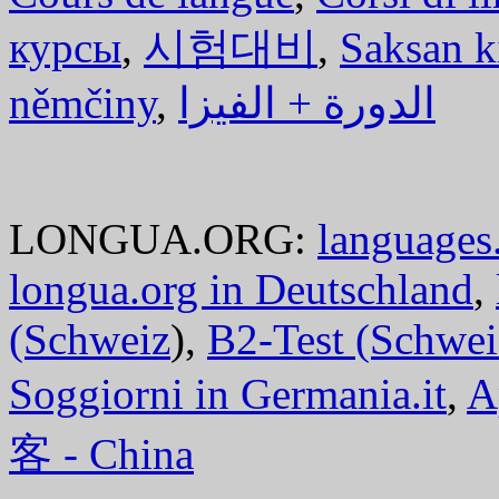
курсы
,
시험대비
,
Saksan k
němčiny
,
الدورة + الفيزا
LONGUA.ORG:
languages.
longua.org in Deutschland
,
(Schweiz
),
B2-Test (Schwei
Soggiorni in Germania.it
,
A
客 - China