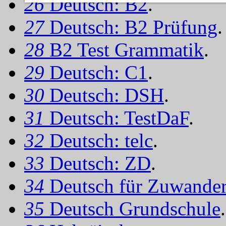
26
Deutsch: B2
.
27
Deutsch: B2 Prüfung
.
28
B2 Test Grammatik
.
29
Deutsch: C1
.
30
Deutsch: DSH
.
31
Deutsch: TestDaF
.
32
Deutsch: telc
.
33
Deutsch: ZD
.
34
Deutsch für Zuwander
35
Deutsch Grundschule
.