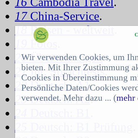
16
Cambodia Travel
.
17
China-Service
.
18
Reisen - weltweit
.
C
19
Fotos
.
20
Übersetzungen
.
Wir verwenden Cookies, um Ihn
bieten. Mit Ihrer Zustimmung a
21
Int. Sprachtests
.
Cookies in Übereinstimmung mit
22
Deutsch: A1
.
Persönliche Daten/Cookies werd
23
Deutsch: A2
.
verwendet. Mehr dazu ... (
mehr 
24
Deutsch: B1
.
25
Deutsch: B1 Prüfung
.