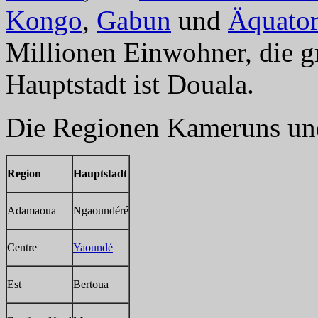
Kongo
,
Gabun
und
Äquator
Millionen Einwohner, die gr
Hauptstadt ist Douala.
Die Regionen Kameruns und
Region
Hauptstadt
Adamaoua
Ngaoundéré
Centre
Yaoundé
Est
Bertoua