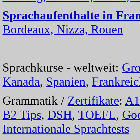
Sprachaufenthalte in Fra
Bordeaux, Nizza, Rouen
Sprachkurse - weltweit:
Gro
Kanada
,
Spanien
,
Frankreic
Grammatik /
Zertifikate
:
A1
B2 Tips
,
DSH
,
TOEFL
,
Goe
Internationale Sprachtests