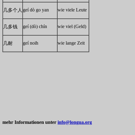
geí dò go yan
wie viele Leute
几多个人
geí (dò) chín
wie viel (Geld)
几多钱
geí noih
wie lange Zeit
几耐
mehr Informationen unter
info@longua.org