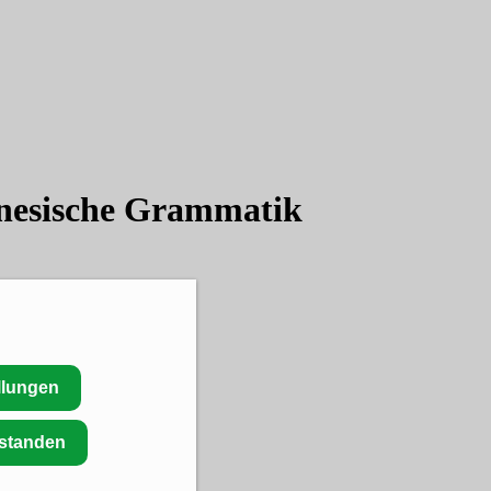
onesische Grammatik
llungen
rstanden