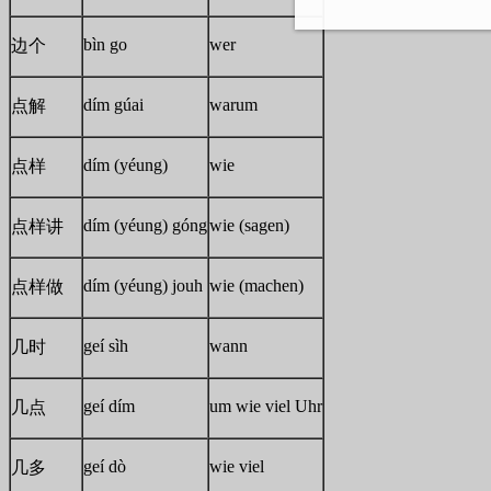
bìn go
wer
边个
dím gúai
warum
点解
dím (yéung)
wie
点样
dím (yéung) góng
wie (sagen)
点样讲
dím (yéung) jouh
wie (machen)
点样做
geí sìh
wann
几时
geí dím
um wie viel Uhr
几点
geí dò
wie viel
几多