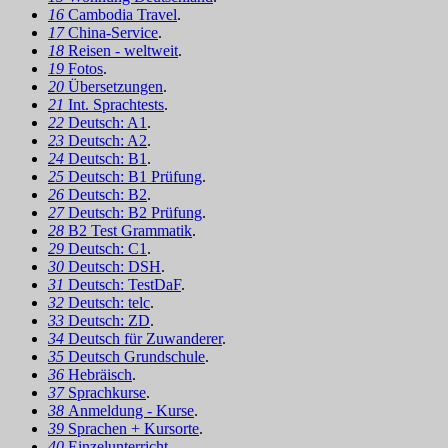
16
Cambodia Travel
.
17
China-Service
.
18
Reisen - weltweit
.
19
Fotos
.
20
Übersetzungen
.
21
Int. Sprachtests
.
22
Deutsch: A1
.
23
Deutsch: A2
.
24
Deutsch: B1
.
25
Deutsch: B1 Prüfung
.
26
Deutsch: B2
.
27
Deutsch: B2 Prüfung
.
28
B2 Test Grammatik
.
29
Deutsch: C1
.
30
Deutsch: DSH
.
31
Deutsch: TestDaF
.
32
Deutsch: telc
.
33
Deutsch: ZD
.
34
Deutsch für Zuwanderer
.
35
Deutsch Grundschule
.
36
Hebräisch
.
37
Sprachkurse
.
38
Anmeldung - Kurse
.
39
Sprachen + Kursorte
.
40
Einzelunterricht
.