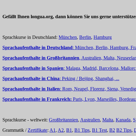
Gefällt Ihnen longua.org, dann können Sie uns gerne unterstütz
Sprachkurse in Deutschland:
München
,
Berlin
,
Hamburg
Sprachaufenthalte in Deutschland
: München, Berlin, Hamburg, Fra
Sprachaufenthalte in Großbritannien
, Australien, Malta, Neuseelan
Sprachaufenthalte in Spanien
: Malaga, Madrid, Barcelona, Mallorc
Sprachaufenthalte in China
: Peking / Beijing, Shanghai, ...
Sprachaufenthalte in Italien
: Rom, Neapel, Florenz, Siena, Venedig,
Sprachaufenthalte in Frankreich:
Paris, Lyon, Marseilles, Bordea
Sprachkurse - weltweit:
Großbritannien
,
Australien
,
Malta
,
Kanada
,
S
Grammatik /
Zertifikate
:
A1
,
A2
,
B1
,
B1 Tips
,
B1 Test
,
B2
B2 Tips
,