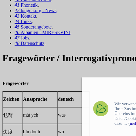
41
Phonetik
.
42
longua.org - News
.
43
Kontakt
.
44
Links
.
45
Sonderangebote
.
46
Albanien - MIRËSEVINI
.
47
Jobs
.
48
Datenschutz
.
Fragewörter / Interrogativpro
Fragewörter
Zeichen
Aussprache
deutsch
Wir verwend
Ihrer Zusti
Übereinstim
màt yéh
was
乜嘢
Daten/Cooki
dazu ... (
meh
bìn douh
wo
边度