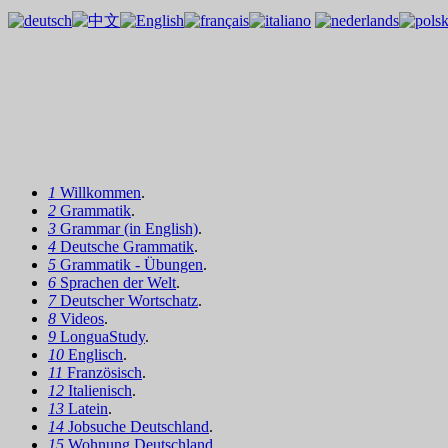
1
Willkommen
.
2
Grammatik
.
3
Grammar (in English)
.
4
Deutsche Grammatik
.
5
Grammatik - Übungen
.
6
Sprachen der Welt
.
7
Deutscher Wortschatz
.
8
Videos
.
9
LonguaStudy
.
10
Englisch
.
11
Französisch
.
12
Italienisch
.
13
Latein
.
14
Jobsuche Deutschland
.
15
Wohnung Deutschland
.