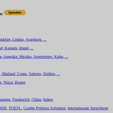
en:
nkfurt, Lindau, Augsburg, ...
d, Kanada, Irland, ...
a; Amerika: Mexiko, Argentinien, Kuba, ...
 Mailand, Como, Salerno, Sizilien, ...
ux, Nizza, Rouen
panien
,
Frankreich
,
China
,
Italien
DSH
,
TOEFL
,
Goethe Prüfung Aufgaben
,
Internationale Sprachtests