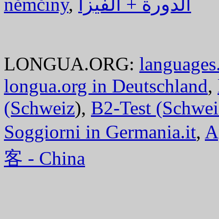
němčiny
,
الدورة + الفيزا
LONGUA.ORG:
languages.
longua.org in Deutschland
,
(Schweiz
),
B2-Test (Schwei
Soggiorni in Germania.it
,
A
客 - China