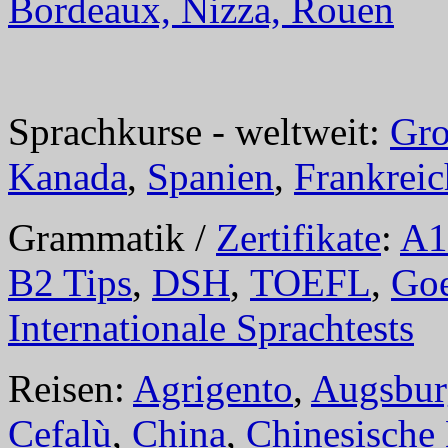
Bordeaux, Nizza, Rouen
Sprachkurse - weltweit:
Gro
Kanada
,
Spanien
,
Frankreic
Grammatik /
Zertifikate
:
A1
B2 Tips
,
DSH
,
TOEFL
,
Goe
Internationale Sprachtests
Reisen:
Agrigento
,
Augsbur
Cefalù
,
China
,
Chinesische