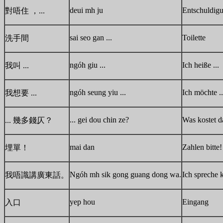
deui mh ju
Entschuldig
對唔住 ，...
sai seo gan ...
Toilette
洗手間
ngóh giu ...
Ich heiße ...
我叫 ...
ngóh seung yiu ...
Ich möchte ..
我想要 ...
... gei dou chin ze?
Was kostet d
... 幾多錢仄？
mai dan
Zahlen bitte!
埋單！
Ngóh mh sik gong guang dong wa.
Ich spreche 
我唔識講廣東話。
yep hou
Eingang
入口