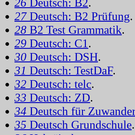
26
Deutsch: B2
.
27
Deutsch: B2 Prüfung
.
28
B2 Test Grammatik
.
29
Deutsch: C1
.
30
Deutsch: DSH
.
31
Deutsch: TestDaF
.
32
Deutsch: telc
.
33
Deutsch: ZD
.
34
Deutsch für Zuwander
35
Deutsch Grundschule
.