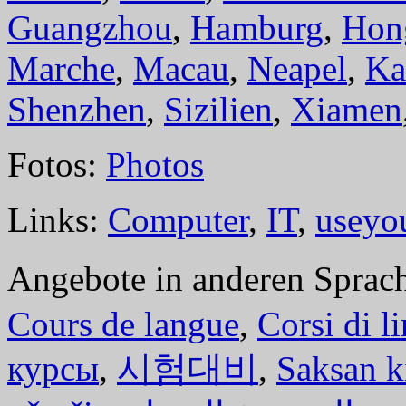
Guangzhou
,
Hamburg
,
Hon
Marche
,
Macau
,
Neapel
,
Ka
Shenzhen
,
Sizilien
,
Xiamen
Fotos:
Photos
Links:
Computer
,
IT
,
useyo
Angebote in anderen Sprac
Cours de langue
,
Corsi di l
курсы
,
시험대비
,
Saksan k