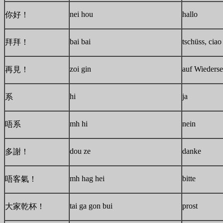
nei hou
hallo
你好！
bai bai
tschüss, ciao
拜拜！
zoi gin
auf Wieders
再見！
hi
ja
系
mh hi
nein
唔系
dou ze
danke
多謝！
mh hag hei
bitte
唔客氣！
tai ga gon bui
prost
大家乾杯！