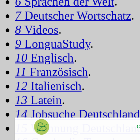
6
Sprachen der Welt
.
7
Deutscher Wortschatz
.
8
Videos
.
9
LonguaStudy
.
10
Englisch
.
11
Französisch
.
12
Italienisch
.
13
Latein
.
14
Jobsuche Deutschland
15
Wohnung Deutschlan
C