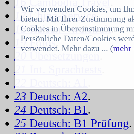
16
Cambodia Travel
.
Wir verwenden Cookies, um Ihn
17
China-Service
.
bieten. Mit Ihrer Zustimmung a
18
Reisen - weltweit
.
Cookies in Übereinstimmung mit
Persönliche Daten/Cookies werd
19
Fotos
.
verwendet. Mehr dazu ... (
mehr 
20
Übersetzungen
.
21
Int. Sprachtests
.
22
Deutsch: A1
.
23
Deutsch: A2
.
24
Deutsch: B1
.
25
Deutsch: B1 Prüfung
.