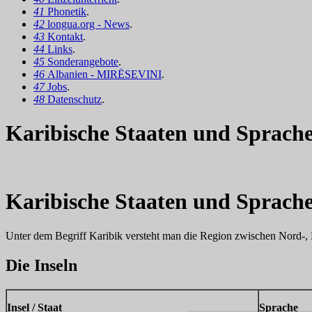
41
Phonetik
.
42
longua.org - News
.
43
Kontakt
.
44
Links
.
45
Sonderangebote
.
46
Albanien - MIRËSEVINI
.
47
Jobs
.
48
Datenschutz
.
Karibische Staaten und Sprach
Karibische Staaten und Sprach
Unter dem Begriff Karibik versteht man die Region zwischen Nord-, 
Die Inseln
Insel / Staat
Sprache