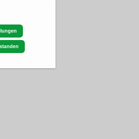
llungen
rstanden