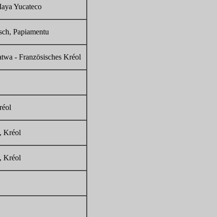
Maya Yucateco
sch, Papiamentu
atwa - Französisches Kréol
réol
, Kréol
, Kréol