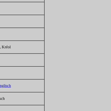
, Kréol
nglisch
sch