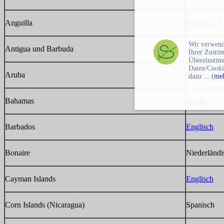
Anguilla
Englisch
, K
Wir verwend
Antigua und Barbuda
Englisch
, K
Ihrer Zusti
Übereinstim
Daten/Cooki
Aruba
Niederländi
dazu ... (
meh
Bahamas
Englisch
Barbados
Englisch
Bonaire
Niederländi
Cayman Islands
Englisch
Corn Islands (Nicaragua)
Spanisch