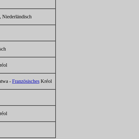
, Niederländisch
sch
réol
atwa -
Französisches
Kréol
réol