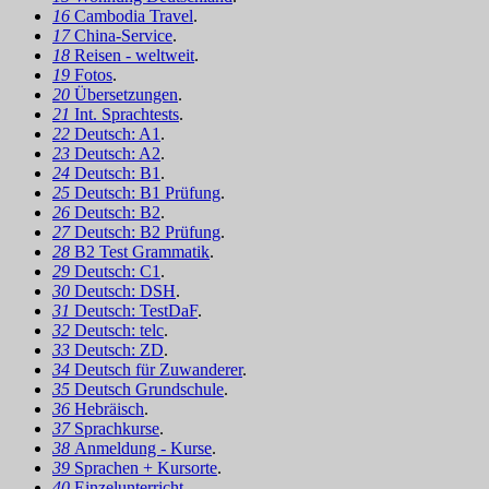
16
Cambodia Travel
.
17
China-Service
.
18
Reisen - weltweit
.
19
Fotos
.
20
Übersetzungen
.
21
Int. Sprachtests
.
22
Deutsch: A1
.
23
Deutsch: A2
.
24
Deutsch: B1
.
25
Deutsch: B1 Prüfung
.
26
Deutsch: B2
.
27
Deutsch: B2 Prüfung
.
28
B2 Test Grammatik
.
29
Deutsch: C1
.
30
Deutsch: DSH
.
31
Deutsch: TestDaF
.
32
Deutsch: telc
.
33
Deutsch: ZD
.
34
Deutsch für Zuwanderer
.
35
Deutsch Grundschule
.
36
Hebräisch
.
37
Sprachkurse
.
38
Anmeldung - Kurse
.
39
Sprachen + Kursorte
.
40
Einzelunterricht
.