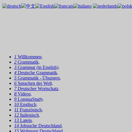
1
Willkommen
.
2
Grammatik
.
3
Grammar (in English)
.
4
Deutsche Grammatik
.
5
Grammatik - Übungen
.
6
Sprachen der Welt
.
7
Deutscher Wortschatz
.
8
Videos
.
9
LonguaStudy
.
10
Englisch
.
11
Französisch
.
12
Italienisch
.
13
Latein
.
14
Jobsuche Deutschland
.
15
Wohnung Deutschland
.