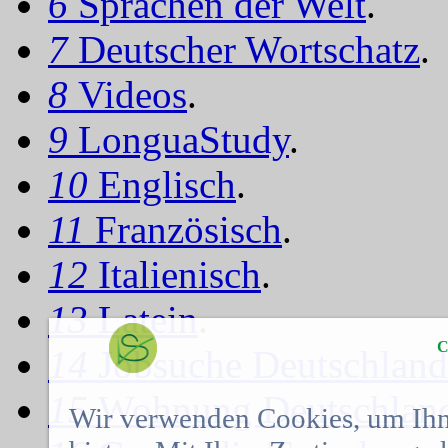
6
Sprachen der Welt
.
7
Deutscher Wortschatz
.
8
Videos
.
9
LonguaStudy
.
10
Englisch
.
11
Französisch
.
12
Italienisch
.
13
Latein
.
C
14
Jobsuche Deutschland
15
Wohnung Deutschlan
Wir verwenden Cookies, um Ihn