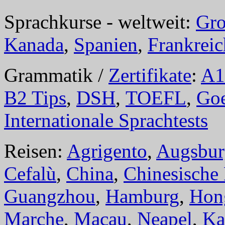
Sprachkurse - weltweit:
Gro
Kanada
,
Spanien
,
Frankreic
Grammatik /
Zertifikate
:
A1
B2 Tips
,
DSH
,
TOEFL
,
Goe
Internationale Sprachtests
Reisen:
Agrigento
,
Augsbur
Cefalù
,
China
,
Chinesische
Guangzhou
,
Hamburg
,
Hon
Marche
,
Macau
,
Neapel
,
Ka