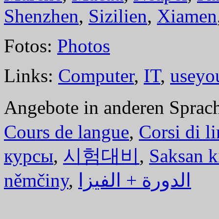
Shenzhen
,
Sizilien
,
Xiamen
Fotos:
Photos
Links:
Computer
,
IT
,
useyo
Angebote in anderen Sprac
Cours de langue
,
Corsi di l
курсы
,
시험대비
,
Saksan k
němčiny
,
الدورة + الفيزا