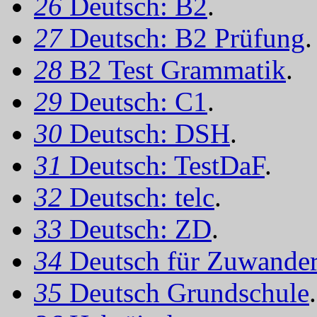
26
Deutsch: B2
.
27
Deutsch: B2 Prüfung
.
28
B2 Test Grammatik
.
29
Deutsch: C1
.
30
Deutsch: DSH
.
31
Deutsch: TestDaF
.
32
Deutsch: telc
.
33
Deutsch: ZD
.
34
Deutsch für Zuwander
35
Deutsch Grundschule
.