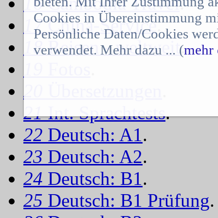
16
Cambodia Travel
.
bieten. Mit Ihrer Zustimmung a
Cookies in Übereinstimmung mit
17
China-Service
.
Persönliche Daten/Cookies werd
18
Reisen - weltweit
.
verwendet. Mehr dazu ... (
mehr 
19
Fotos
.
20
Übersetzungen
.
21
Int. Sprachtests
.
22
Deutsch: A1
.
23
Deutsch: A2
.
24
Deutsch: B1
.
25
Deutsch: B1 Prüfung
.