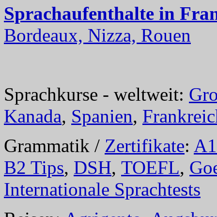
Sprachaufenthalte in Fra
Bordeaux, Nizza, Rouen
Sprachkurse - weltweit:
Gro
Kanada
,
Spanien
,
Frankreic
Grammatik /
Zertifikate
:
A1
B2 Tips
,
DSH
,
TOEFL
,
Goe
Internationale Sprachtests