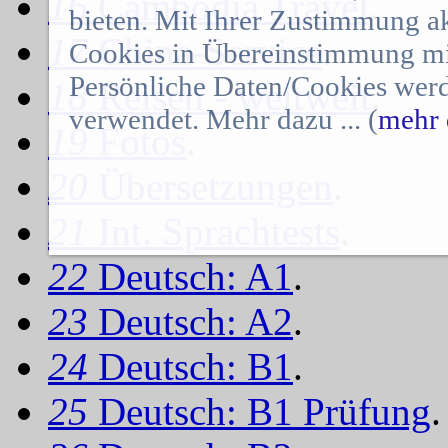
16
Cambodia Travel
.
bieten. Mit Ihrer Zustimmung a
17
China-Service
.
Cookies in Übereinstimmung mit
Persönliche Daten/Cookies werd
18
Reisen - weltweit
.
verwendet. Mehr dazu ... (
mehr 
19
Fotos
.
20
Übersetzungen
.
21
Int. Sprachtests
.
22
Deutsch: A1
.
23
Deutsch: A2
.
24
Deutsch: B1
.
25
Deutsch: B1 Prüfung
.