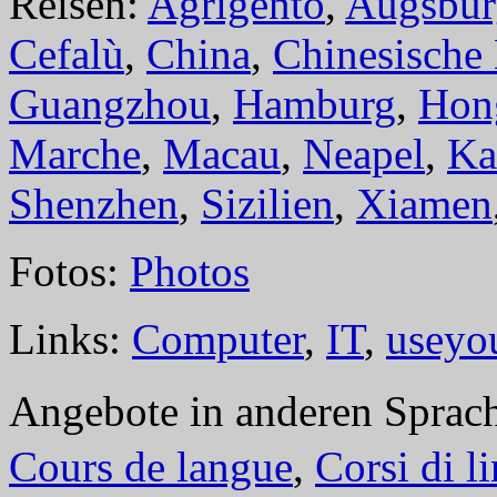
Reisen:
Agrigento
,
Augsbur
Cefalù
,
China
,
Chinesische
Guangzhou
,
Hamburg
,
Hon
Marche
,
Macau
,
Neapel
,
Ka
Shenzhen
,
Sizilien
,
Xiamen
Fotos:
Photos
Links:
Computer
,
IT
,
useyo
Angebote in anderen Sprac
Cours de langue
,
Corsi di l