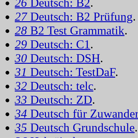
26
Deutsch: B2
.
27
Deutsch: B2 Prüfung
.
28
B2 Test Grammatik
.
29
Deutsch: C1
.
30
Deutsch: DSH
.
31
Deutsch: TestDaF
.
32
Deutsch: telc
.
33
Deutsch: ZD
.
34
Deutsch für Zuwander
35
Deutsch Grundschule
.