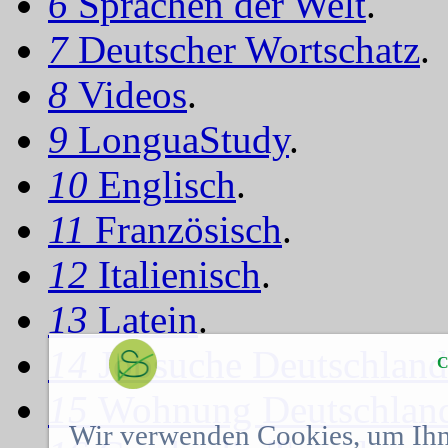
6
Sprachen der Welt
.
7
Deutscher Wortschatz
.
8
Videos
.
9
LonguaStudy
.
10
Englisch
.
11
Französisch
.
12
Italienisch
.
13
Latein
.
14
Jobsuche Deutschland
C
15
Wohnung Deutschlan
Wir verwenden Cookies, um Ihn