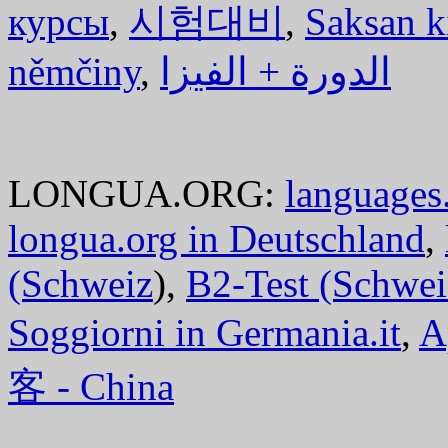
курсы
,
시험대비
,
Saksan k
němčiny
,
الدورة + الفيزا
LONGUA.ORG:
languages.
longua.org in Deutschland
,
(Schweiz
),
B2-Test (Schwei
Soggiorni in Germania.it
,
A
客 - China