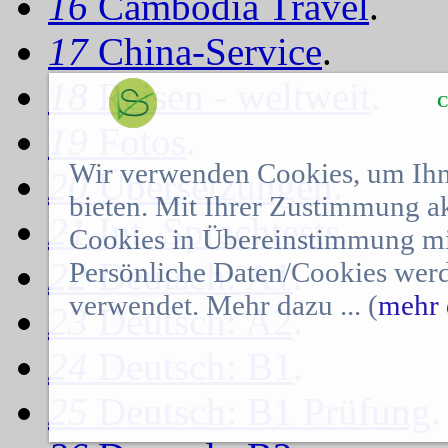
16
Cambodia Travel
.
17
China-Service
.
18
Reisen - weltweit
.
C
19
Fotos
.
Wir verwenden Cookies, um Ihn
20
Übersetzungen
.
bieten. Mit Ihrer Zustimmung a
21
Int. Sprachtests
.
Cookies in Übereinstimmung mit
22
Deutsch: A1
.
Persönliche Daten/Cookies werd
verwendet. Mehr dazu ... (
mehr 
23
Deutsch: A2
.
24
Deutsch: B1
.
25
Deutsch: B1 Prüfung
.