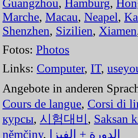
Guangzhou
,
Hamburg
,
Hon
Marche
,
Macau
,
Neapel
,
Ka
Shenzhen
,
Sizilien
,
Xiamen
Fotos:
Photos
Links:
Computer
,
IT
,
useyo
Angebote in anderen Sprac
Cours de langue
,
Corsi di l
курсы
,
시험대비
,
Saksan k
němčiny
,
الدورة + الفيزا