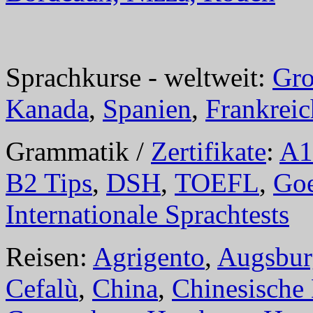
Sprachkurse - weltweit:
Gro
Kanada
,
Spanien
,
Frankreic
Grammatik /
Zertifikate
:
A1
B2 Tips
,
DSH
,
TOEFL
,
Goe
Internationale Sprachtests
Reisen:
Agrigento
,
Augsbur
Cefalù
,
China
,
Chinesische