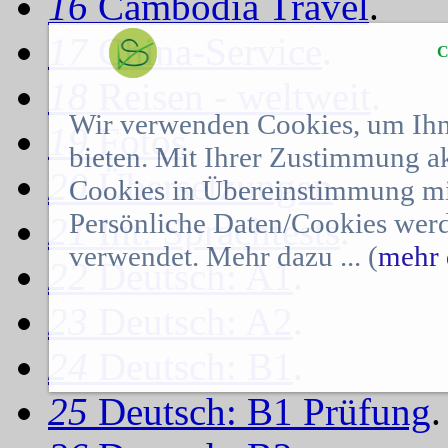
16
Cambodia Travel
.
17
China-Service
.
C
18
Reisen - weltweit
.
Wir verwenden Cookies, um Ihn
19
Fotos
.
bieten. Mit Ihrer Zustimmung a
20
Übersetzungen
.
Cookies in Übereinstimmung mit
Persönliche Daten/Cookies werd
21
Int. Sprachtests
.
verwendet. Mehr dazu ... (
mehr 
22
Deutsch: A1
.
23
Deutsch: A2
.
24
Deutsch: B1
.
25
Deutsch: B1 Prüfung
.