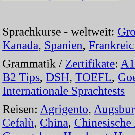
Sprachkurse - weltweit:
Gro
Kanada
,
Spanien
,
Frankreic
Grammatik /
Zertifikate
:
A1
B2 Tips
,
DSH
,
TOEFL
,
Goe
Internationale Sprachtests
Reisen:
Agrigento
,
Augsbur
Cefalù
,
China
,
Chinesische