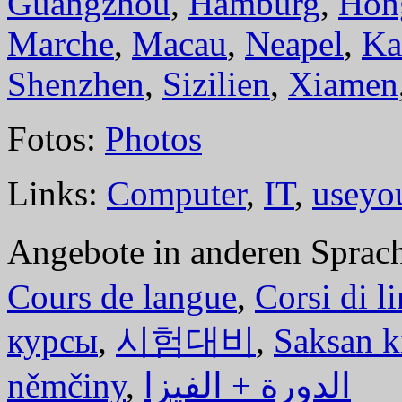
Guangzhou
,
Hamburg
,
Hon
Marche
,
Macau
,
Neapel
,
Ka
Shenzhen
,
Sizilien
,
Xiamen
Fotos:
Photos
Links:
Computer
,
IT
,
useyo
Angebote in anderen Sprac
Cours de langue
,
Corsi di l
курсы
,
시험대비
,
Saksan k
němčiny
,
الدورة + الفيزا