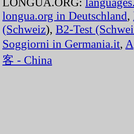
LONGUA.ORG:
languages.
longua.org in Deutschland
,
(Schweiz
),
B2-Test (Schwei
Soggiorni in Germania.it
,
A
客 - China