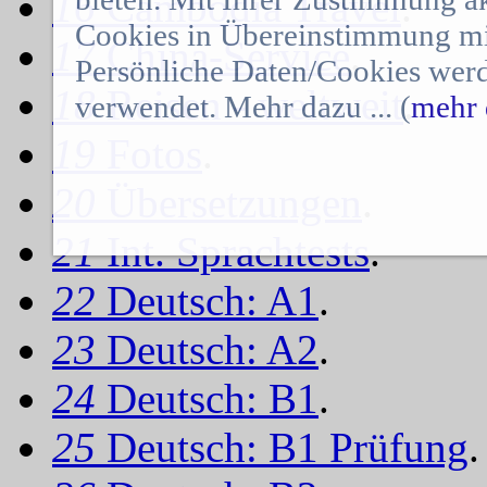
16
Cambodia Travel
.
Cookies in Übereinstimmung mit
17
China-Service
.
Persönliche Daten/Cookies werd
18
Reisen - weltweit
.
verwendet. Mehr dazu ... (
mehr 
19
Fotos
.
20
Übersetzungen
.
21
Int. Sprachtests
.
22
Deutsch: A1
.
23
Deutsch: A2
.
24
Deutsch: B1
.
25
Deutsch: B1 Prüfung
.