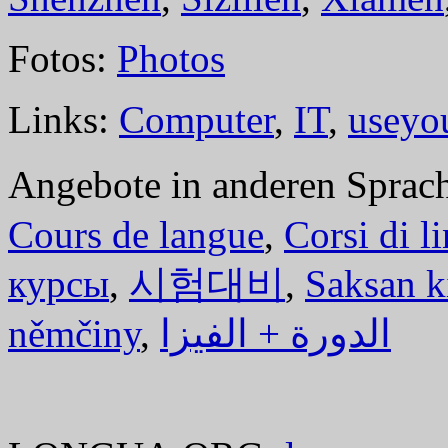
Fotos:
Photos
Links:
Computer
,
IT
,
useyo
Angebote in anderen Sprac
Cours de langue
,
Corsi di l
курсы
,
시험대비
,
Saksan k
němčiny
,
الدورة + الفيزا