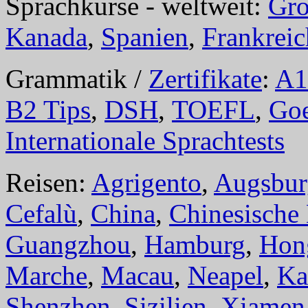
Sprachkurse - weltweit:
Gro
Kanada
,
Spanien
,
Frankreic
Grammatik /
Zertifikate
:
A1
B2 Tips
,
DSH
,
TOEFL
,
Goe
Internationale Sprachtests
Reisen:
Agrigento
,
Augsbur
Cefalù
,
China
,
Chinesische
Guangzhou
,
Hamburg
,
Hon
Marche
,
Macau
,
Neapel
,
Ka
Shenzhen
,
Sizilien
,
Xiamen