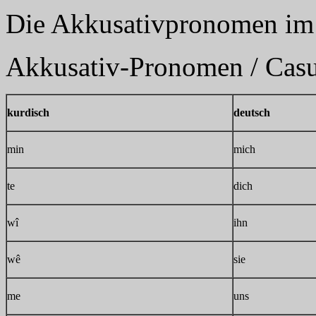
Die Akkusativpronomen im 
Akkusativ-Pronomen / Casu
kurdisch
deutsch
min
mich
te
dich
wî
ihn
wê
sie
me
uns