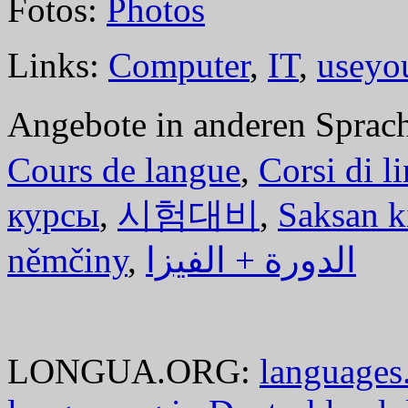
Fotos:
Photos
Links:
Computer
,
IT
,
useyo
Angebote in anderen Sprac
Cours de langue
,
Corsi di l
курсы
,
시험대비
,
Saksan k
němčiny
,
الدورة + الفيزا
LONGUA.ORG:
languages.