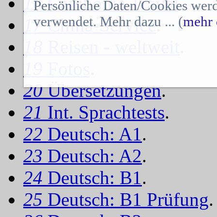
16
Cambodia Travel
.
Persönliche Daten/Cookies werd
verwendet. Mehr dazu ... (
mehr 
17
China-Service
.
18
Reisen - weltweit
.
19
Fotos
.
20
Übersetzungen
.
21
Int. Sprachtests
.
22
Deutsch: A1
.
23
Deutsch: A2
.
24
Deutsch: B1
.
25
Deutsch: B1 Prüfung
.