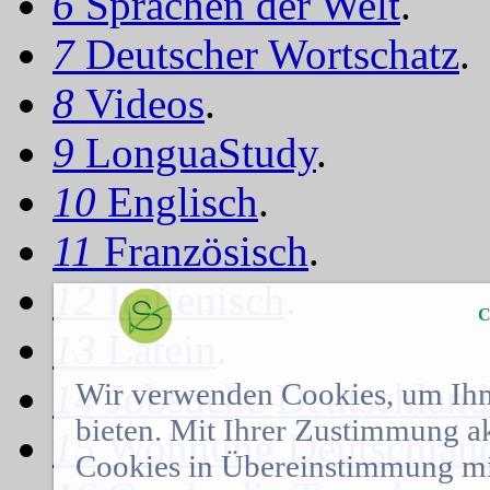
6
Sprachen der Welt
.
7
Deutscher Wortschatz
.
8
Videos
.
9
LonguaStudy
.
10
Englisch
.
11
Französisch
.
12
Italienisch
.
C
13
Latein
.
14
Jobsuche Deutschland
Wir verwenden Cookies, um Ihn
bieten. Mit Ihrer Zustimmung a
15
Wohnung Deutschlan
Cookies in Übereinstimmung mit