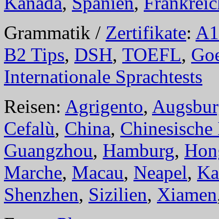
Kanada
,
Spanien
,
Frankreic
Grammatik /
Zertifikate
:
A1
B2 Tips
,
DSH
,
TOEFL
,
Goe
Internationale Sprachtests
Reisen:
Agrigento
,
Augsbur
Cefalù
,
China
,
Chinesische
Guangzhou
,
Hamburg
,
Hon
Marche
,
Macau
,
Neapel
,
Ka
Shenzhen
,
Sizilien
,
Xiamen