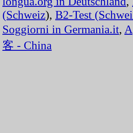
longua.org in Deutschland
,
(Schweiz
),
B2-Test (Schwei
Soggiorni in Germania.it
,
A
客 - China