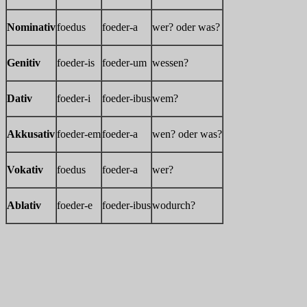
Nominativ
foedus
foeder-a
wer? oder was?
Genitiv
foeder-is
foeder-um
wessen?
Dativ
foeder-i
foeder-ibus
wem?
Akkusativ
foeder-em
foeder-a
wen? oder was?
Vokativ
foedus
foeder-a
wer?
Ablativ
foeder-e
foeder-ibus
wodurch?