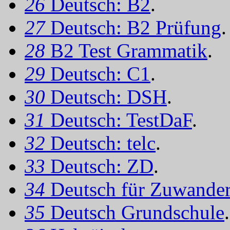
26
Deutsch: B2
.
27
Deutsch: B2 Prüfung
.
28
B2 Test Grammatik
.
29
Deutsch: C1
.
30
Deutsch: DSH
.
31
Deutsch: TestDaF
.
32
Deutsch: telc
.
33
Deutsch: ZD
.
34
Deutsch für Zuwander
35
Deutsch Grundschule
.