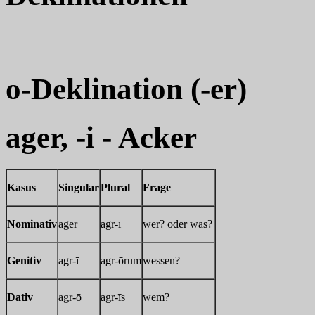
o-Deklination (-er)
ager, -i - Acker
Kasus
Singular
Plural
Frage
Nominativ
ager
agr-ī
wer? oder was?
Genitiv
agr-ī
agr-ōrum
wessen?
Dativ
agr-ō
agr-īs
wem?