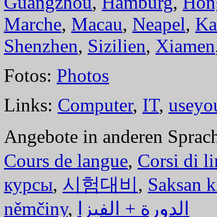
Guangzhou
,
Hamburg
,
Hon
Marche
,
Macau
,
Neapel
,
Ka
Shenzhen
,
Sizilien
,
Xiamen
Fotos:
Photos
Links:
Computer
,
IT
,
useyo
Angebote in anderen Sprac
Cours de langue
,
Corsi di l
курсы
,
시험대비
,
Saksan k
němčiny
,
الدورة + الفيزا