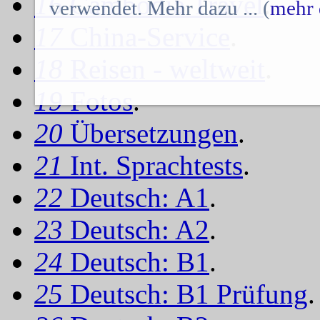
16
Cambodia Travel
.
verwendet. Mehr dazu ... (
mehr 
17
China-Service
.
18
Reisen - weltweit
.
19
Fotos
.
20
Übersetzungen
.
21
Int. Sprachtests
.
22
Deutsch: A1
.
23
Deutsch: A2
.
24
Deutsch: B1
.
25
Deutsch: B1 Prüfung
.