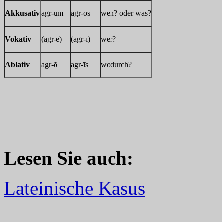
Akkusativ
agr-um
agr-ōs
wen? oder was?
Vokativ
(agr-e)
(agr-ī)
wer?
Ablativ
agr-ō
agr-īs
wodurch?
Lesen Sie auch:
Lateinische Kasus