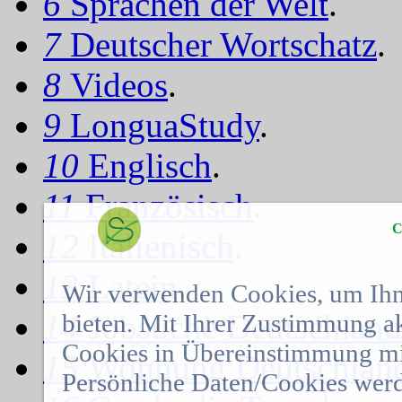
6
Sprachen der Welt
.
7
Deutscher Wortschatz
.
8
Videos
.
9
LonguaStudy
.
10
Englisch
.
11
Französisch
.
C
12
Italienisch
.
13
Latein
.
Wir verwenden Cookies, um Ihn
14
Jobsuche Deutschland
bieten. Mit Ihrer Zustimmung a
Cookies in Übereinstimmung mit
15
Wohnung Deutschlan
Persönliche Daten/Cookies werd