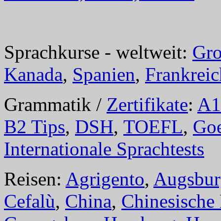
Sprachkurse - weltweit:
Gro
Kanada
,
Spanien
,
Frankreic
Grammatik /
Zertifikate
:
A1
B2 Tips
,
DSH
,
TOEFL
,
Goe
Internationale Sprachtests
Reisen:
Agrigento
,
Augsbur
Cefalù
,
China
,
Chinesische