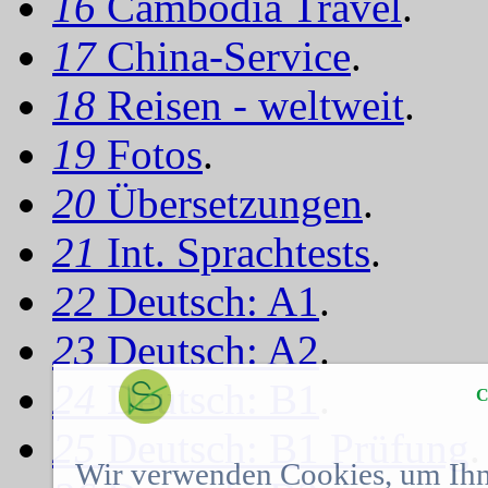
16
Cambodia Travel
.
17
China-Service
.
18
Reisen - weltweit
.
19
Fotos
.
20
Übersetzungen
.
21
Int. Sprachtests
.
22
Deutsch: A1
.
23
Deutsch: A2
.
24
Deutsch: B1
.
C
25
Deutsch: B1 Prüfung
.
Wir verwenden Cookies, um Ihn