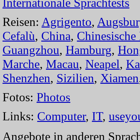
Internationale Sprachtests
Reisen:
Agrigento
,
Augsbur
Cefalù
,
China
,
Chinesische
Guangzhou
,
Hamburg
,
Hon
Marche
,
Macau
,
Neapel
,
Ka
Shenzhen
,
Sizilien
,
Xiamen
Fotos:
Photos
Links:
Computer
,
IT
,
useyo
Angebote in anderen Sprac