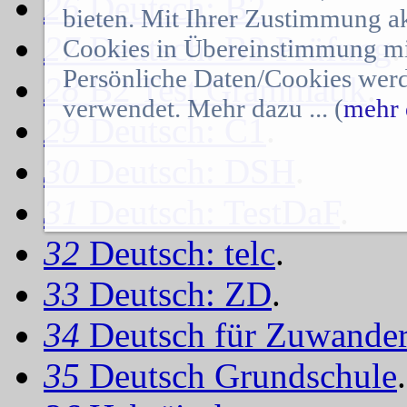
26
Deutsch: B2
.
bieten. Mit Ihrer Zustimmung a
27
Deutsch: B2 Prüfung
.
Cookies in Übereinstimmung mit
Persönliche Daten/Cookies werd
28
B2 Test Grammatik
.
verwendet. Mehr dazu ... (
mehr 
29
Deutsch: C1
.
30
Deutsch: DSH
.
31
Deutsch: TestDaF
.
32
Deutsch: telc
.
33
Deutsch: ZD
.
34
Deutsch für Zuwander
35
Deutsch Grundschule
.