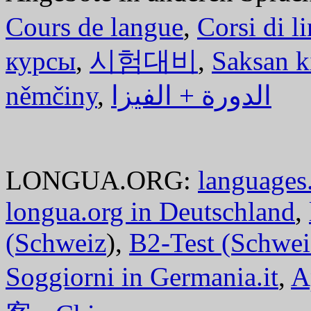
Cours de langue
,
Corsi di l
курсы
,
시험대비
,
Saksan k
němčiny
,
الدورة + الفيزا
LONGUA.ORG:
languages.
longua.org in Deutschland
,
(Schweiz
),
B2-Test (Schwei
Soggiorni in Germania.it
,
A