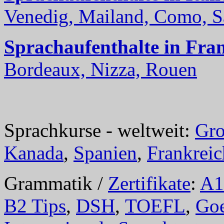
Venedig, Mailand, Como, Sal
Sprachaufenthalte in Fra
Bordeaux, Nizza, Rouen
Sprachkurse - weltweit:
Gro
Kanada
,
Spanien
,
Frankreic
Grammatik /
Zertifikate
:
A1
B2 Tips
,
DSH
,
TOEFL
,
Goe