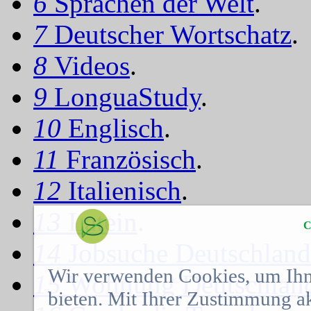
6
Sprachen der Welt
.
7
Deutscher Wortschatz
.
8
Videos
.
9
LonguaStudy
.
10
Englisch
.
11
Französisch
.
12
Italienisch
.
13
Latein
.
C
14
Jobsuche Deutschland
Wir verwenden Cookies, um Ihn
15
Wohnung Deutschlan
bieten. Mit Ihrer Zustimmung a