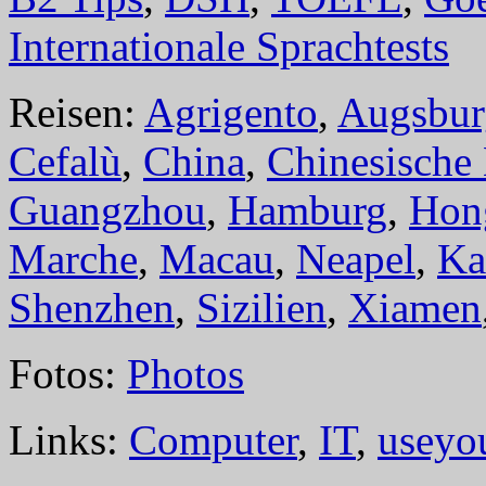
Internationale Sprachtests
Reisen:
Agrigento
,
Augsbur
Cefalù
,
China
,
Chinesische
Guangzhou
,
Hamburg
,
Hon
Marche
,
Macau
,
Neapel
,
Ka
Shenzhen
,
Sizilien
,
Xiamen
Fotos:
Photos
Links:
Computer
,
IT
,
useyo