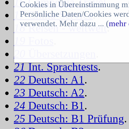
16
Cambodia Travel
.
Cookies in Übereinstimmung mit
17
China-Service
.
Persönliche Daten/Cookies werd
verwendet. Mehr dazu ... (
mehr 
18
Reisen - weltweit
.
19
Fotos
.
20
Übersetzungen
.
21
Int. Sprachtests
.
22
Deutsch: A1
.
23
Deutsch: A2
.
24
Deutsch: B1
.
25
Deutsch: B1 Prüfung
.