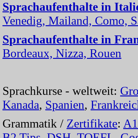
Sprachaufenthalte in Itali
Venedig, Mailand, Como, Sal
Sprachaufenthalte in Fra
Bordeaux, Nizza, Rouen
Sprachkurse - weltweit:
Gro
Kanada
,
Spanien
,
Frankreic
Grammatik /
Zertifikate
:
A1
B2 Tips
,
DSH
,
TOEFL
,
Goe