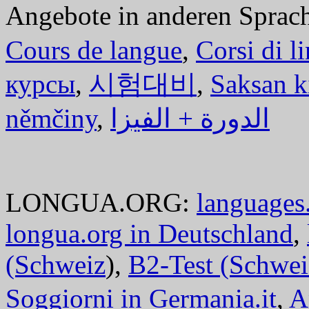
Angebote in anderen Sprac
Cours de langue
,
Corsi di l
курсы
,
시험대비
,
Saksan k
němčiny
,
الدورة + الفيزا
LONGUA.ORG:
languages.
longua.org in Deutschland
,
(Schweiz
),
B2-Test (Schwei
Soggiorni in Germania.it
,
A