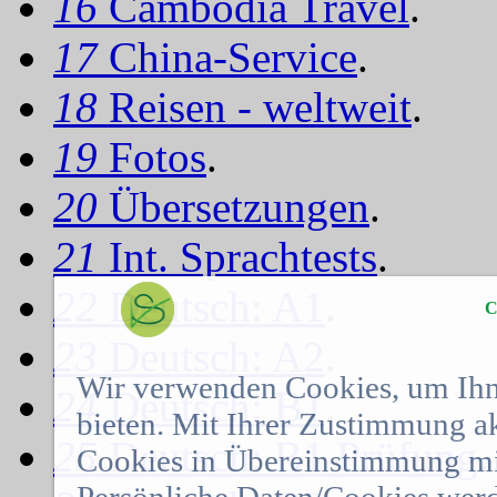
16
Cambodia Travel
.
17
China-Service
.
18
Reisen - weltweit
.
19
Fotos
.
20
Übersetzungen
.
21
Int. Sprachtests
.
22
Deutsch: A1
.
C
23
Deutsch: A2
.
Wir verwenden Cookies, um Ihn
24
Deutsch: B1
.
bieten. Mit Ihrer Zustimmung a
25
Deutsch: B1 Prüfung
.
Cookies in Übereinstimmung mit