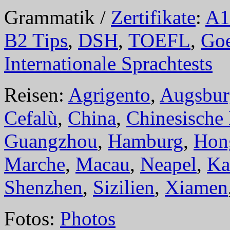
Grammatik /
Zertifikate
:
A1
B2 Tips
,
DSH
,
TOEFL
,
Goe
Internationale Sprachtests
Reisen:
Agrigento
,
Augsbur
Cefalù
,
China
,
Chinesische
Guangzhou
,
Hamburg
,
Hon
Marche
,
Macau
,
Neapel
,
Ka
Shenzhen
,
Sizilien
,
Xiamen
Fotos:
Photos