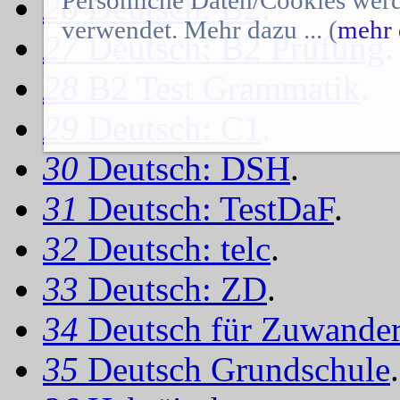
Persönliche Daten/Cookies werd
26
Deutsch: B2
.
verwendet. Mehr dazu ... (
mehr 
27
Deutsch: B2 Prüfung
.
28
B2 Test Grammatik
.
29
Deutsch: C1
.
30
Deutsch: DSH
.
31
Deutsch: TestDaF
.
32
Deutsch: telc
.
33
Deutsch: ZD
.
34
Deutsch für Zuwander
35
Deutsch Grundschule
.