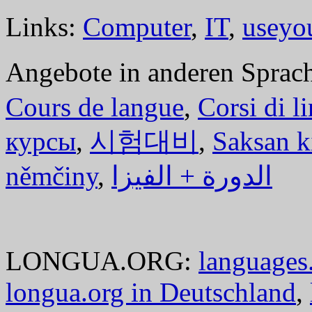
Links:
Computer
,
IT
,
useyo
Angebote in anderen Sprac
Cours de langue
,
Corsi di l
курсы
,
시험대비
,
Saksan k
němčiny
,
الدورة + الفيزا
LONGUA.ORG:
languages.
longua.org in Deutschland
,